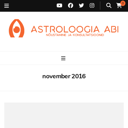
0
Astroloogia Abi
Broneeri astroloogiline konsultatsioon Karini juurde. Sünnikaardi
tõlgendused, aasta ülevaated, sünniaja täpsustamine ja
personaalne nõustamine.
november 2016