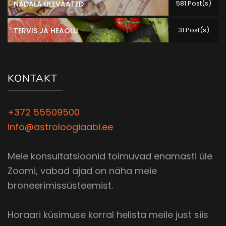
581 Post(s)
NÄDALA ÜLEVAATED
31 Post(s)
TERVIS JA HEAOLU
KONTAKT
+372 55509500
info@astroloogiaabi.ee
Meie konsultatsioonid toimuvad enamasti üle
Zoomi, vabad ajad on näha meie
broneerimissüsteemist.
Horaari küsimuse korral helista meile just siis