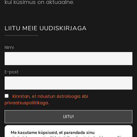
kui küsimus on aktuaalne.
LIITU MEIE UUDISKIRJAGA
Nimi
E-post
Kinnitan, et nõustun Astroloogia Abi
privaatsuspoliitikaga.
Me kasutame küpsiseid, et parandada sinu