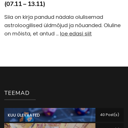
(07.11 – 13.11)
Siia on kirja pandud nädala olulisemad
astroloogilised üldmõjud ja nõuanded. Oluline
on mõista, et antud …
loe edasi siit
TEEMAD
40 Post(s)
KUU ÜLEVAATED