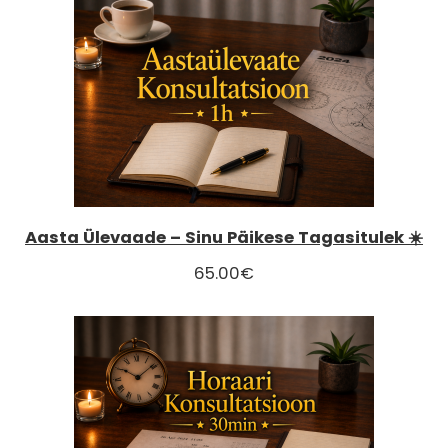
Aasta Ülevaade – Sinu Päikese Tagasitulek ☀️
65.00
€