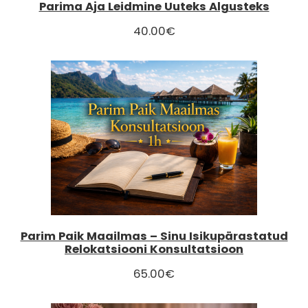
Parima Aja Leidmine Uuteks Algusteks
40.00
€
Parim Paik Maailmas – Sinu Isikupärastatud
Relokatsiooni Konsultatsioon
65.00
€