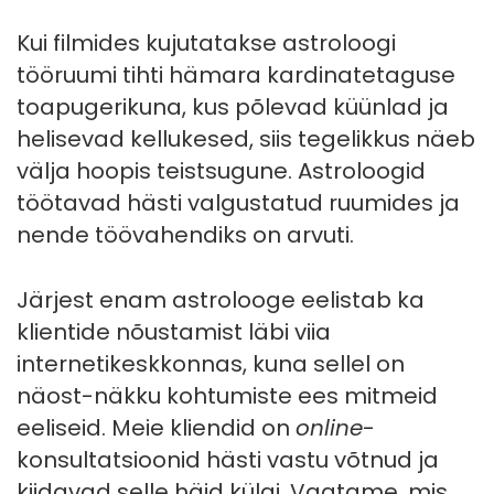
Kui filmides kujutatakse astroloogi
tööruumi tihti hämara kardinatetaguse
toapugerikuna, kus põlevad küünlad ja
helisevad kellukesed, siis tegelikkus näeb
välja hoopis teistsugune. Astroloogid
töötavad hästi valgustatud ruumides ja
nende töövahendiks on arvuti.
Järjest enam astrolooge eelistab ka
klientide nõustamist läbi viia
internetikeskkonnas, kuna sellel on
näost-näkku kohtumiste ees mitmeid
eeliseid. Meie kliendid on
online
-
konsultatsioonid hästi vastu võtnud ja
kiidavad selle häid külgi. Vaatame, mis