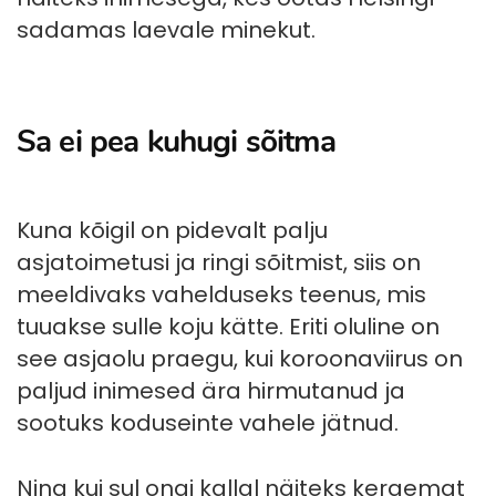
sadamas laevale minekut.
Sa ei pea kuhugi sõitma
Kuna kõigil on pidevalt palju
asjatoimetusi ja ringi sõitmist, siis on
meeldivaks vahelduseks teenus, mis
tuuakse sulle koju kätte. Eriti oluline on
see asjaolu praegu, kui koroonaviirus on
paljud inimesed ära hirmutanud ja
sootuks koduseinte vahele jätnud.
Ning kui sul ongi kallal näiteks kergemat