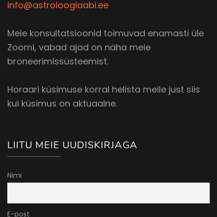
info@astroloogiaabi.ee
Meie konsultatsioonid toimuvad enamasti üle
Zoomi, vabad ajad on näha meie
broneerimissüsteemist.
Horaari küsimuse korral helista meile just siis
kui küsimus on aktuaalne.
LIITU MEIE UUDISKIRJAGA
Nimi
E-post