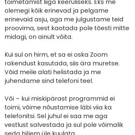
toimetamist liiga keeruliseks. Eks me
olemegi kõik erinevad ja pelgame
erinevaid asju, aga me julgustame teid
proovima, sest kaotada pole tõesti mitte
midagi, on ainult võita.
Kui sul on hirm, et sa ei oska Zoom
rakendust kasutada, siis ära muretse.
Võid meile alati helistada ja me
juhendame sind telefoni teel.
Või – kui miskipärast programmid ei
toimi, võime nõustamise läbi viia ka
telefonitsi. Sel juhul ei saa me aga
vestlust salvestada ja sul pole võimalik
seda hiljem üle kuulata.