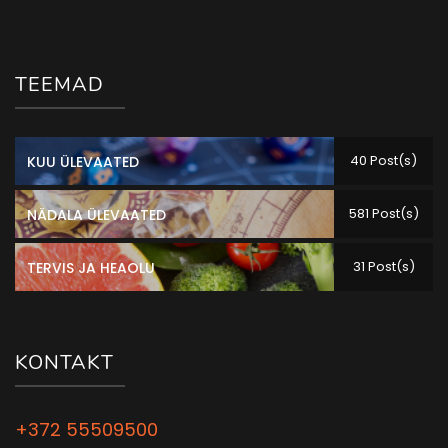
TEEMAD
40 Post(s)
KUU ÜLEVAATED
581 Post(s)
NÄDALA ÜLEVAATED
31 Post(s)
TERVIS JA HEAOLU
KONTAKT
+372 55509500