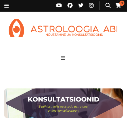
0
Astroloogia Abi
Broneeri astroloogiline konsultatsioon Karini juurde. Sünnikaardi
tõlgendused, aasta ülevaated, sünniaja täpsustamine ja
personaalne nõustamine.