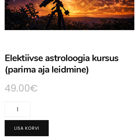
Elektiivse astroloogia kursus
(parima aja leidmine)
49.00
€
Elektiivse
astroloogia
kursus
LISA KORVI
(parima