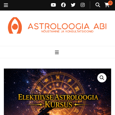
0
Astroloogia Abi
Broneeri astroloogiline konsultatsioon Karini juurde. Sünnikaardi
tõlgendused, aasta ülevaated, sünniaja täpsustamine ja
personaalne nõustamine.