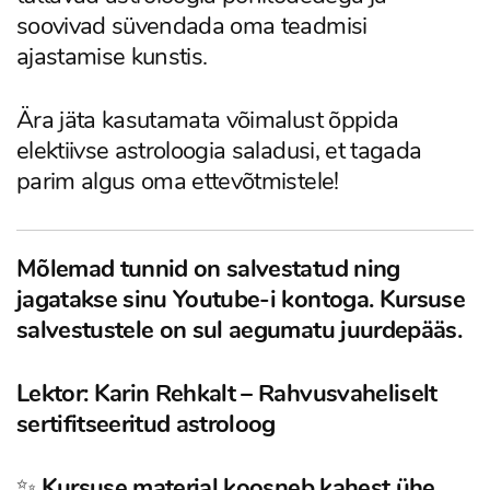
soovivad süvendada oma teadmisi
ajastamise kunstis.
Ära jäta kasutamata võimalust õppida
elektiivse astroloogia saladusi, et tagada
parim algus oma ettevõtmistele!
Mõlemad tunnid on salvestatud ning
jagatakse sinu Youtube-i kontoga. Kursuse
salvestustele on sul aegumatu juurdepääs.
Lektor: Karin Rehkalt – Rahvusvaheliselt
sertifitseeritud astroloog
✨
Kursuse materjal koosneb kahest ühe