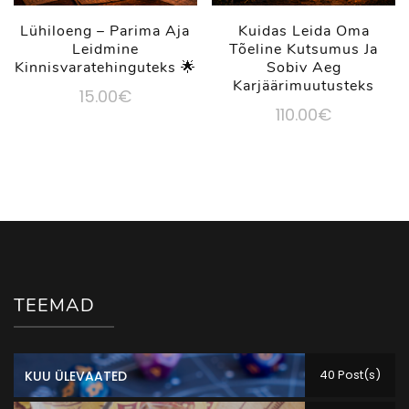
Lühiloeng – Parima Aja
Kuidas Leida Oma
Leidmine
Tõeline Kutsumus Ja
Kinnisvaratehinguteks 🌟
Sobiv Aeg
Karjäärimuutusteks
15.00
€
110.00
€
TEEMAD
40 Post(s)
KUU ÜLEVAATED