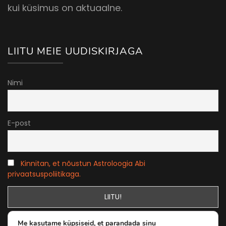
kui küsimus on aktuaalne.
LIITU MEIE UUDISKIRJAGA
Nimi
E-post
Kinnitan, et nõustun Astroloogia Abi
privaatsuspoliitikaga.
Me kasutame küpsiseid, et parandada sinu