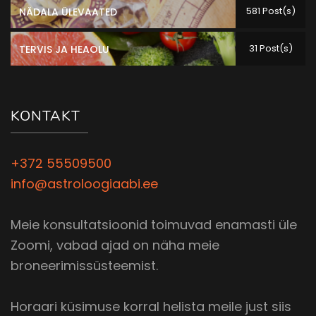
581 Post(s)
NÄDALA ÜLEVAATED
31 Post(s)
TERVIS JA HEAOLU
KONTAKT
+372 55509500
info@astroloogiaabi.ee
Meie konsultatsioonid toimuvad enamasti üle
Zoomi, vabad ajad on näha meie
broneerimissüsteemist.
Horaari küsimuse korral helista meile just siis