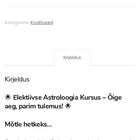
aja
leidmine)
kogus
Kategooria:
Koolitused
Kirjeldus
Kirjeldus
🌟
Elektiivse Astroloogia Kursus – Õige
aeg, parim tulemus!
🌟
Mõtle hetkeks…