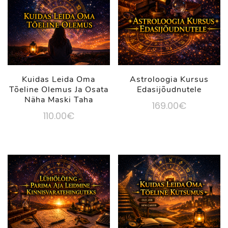
Kuidas Leida Oma
Astroloogia Kursus
Tõeline Olemus Ja Osata
Edasijõudnutele
Näha Maski Taha
169.00
€
110.00
€