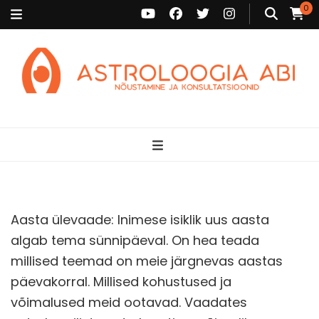
0
Astroloogia Abi
Broneeri astroloogiline konsultatsioon Karini juurde. Sünnikaardi
tõlgendused, aasta ülevaated, sünniaja täpsustamine ja
personaalne nõustamine.
Aasta ülevaade: Inimese isiklik uus aasta
algab tema sünnipäeval. On hea teada
millised teemad on meie järgnevas aastas
päevakorral. Millised kohustused ja
võimalused meid ootavad. Vaadates