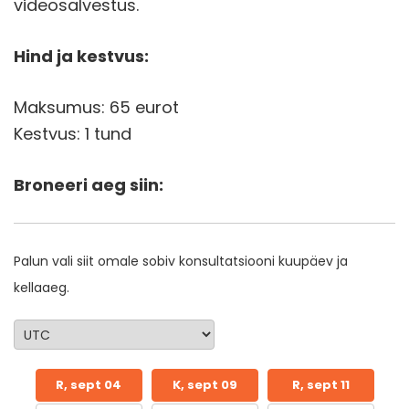
videosalvestus.
Hind ja kestvus:
Maksumus: 65 eurot
Kestvus: 1 tund
Broneeri aeg siin:
Palun vali siit omale sobiv konsultatsiooni kuupäev ja
kellaaeg.
R, sept 04
K, sept 09
R, sept 11