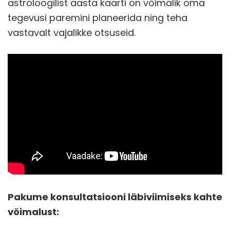
astroloogilist aasta kaarti on võimalik oma
tegevusi paremini planeerida ning teha
vastavalt vajalikke otsuseid.
Pakume konsultatsiooni läbiviimiseks kahte
võimalust: