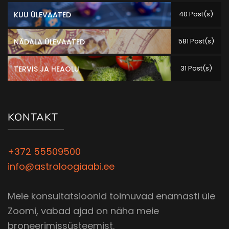
40 Post(s)
KUU ÜLEVAATED
581 Post(s)
NÄDALA ÜLEVAATED
31 Post(s)
TERVIS JA HEAOLU
KONTAKT
+372 55509500
info@astroloogiaabi.ee
Meie konsultatsioonid toimuvad enamasti üle
Zoomi, vabad ajad on näha meie
broneerimissüsteemist.