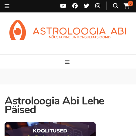
0
Astroloogia Abi
Broneeri astroloogiline konsultatsioon Karini juurde. Sünnikaardi
tõlgendused, aasta ülevaated, sünniaja täpsustamine ja
personaalne nõustamine.
Astroloogia Abi Lehe
Päised