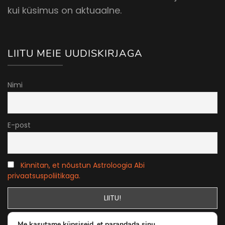
kui küsimus on aktuaalne.
LIITU MEIE UUDISKIRJAGA
Nimi
E-post
Kinnitan, et nõustun Astroloogia Abi
privaatsuspoliitikaga.
Me kasutame küpsiseid, et parandada sinu