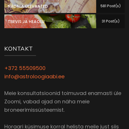
581 Post(s)
NÄDALA ÜLEVAATED
31 Post(s)
TERVIS JA HEAOLU
KONTAKT
+372 55509500
info@astroloogiaabi.ee
Meie konsultatsioonid toimuvad enamasti üle
Zoomi, vabad ajad on näha meie
broneerimissüsteemist.
Horaari küsimuse korral helista meile just siis