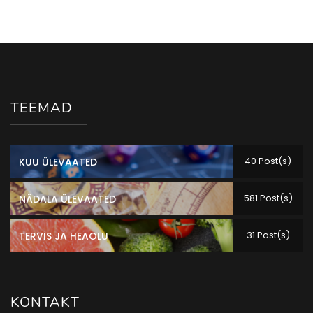
TEEMAD
40 Post(s)
KUU ÜLEVAATED
581 Post(s)
NÄDALA ÜLEVAATED
31 Post(s)
TERVIS JA HEAOLU
KONTAKT