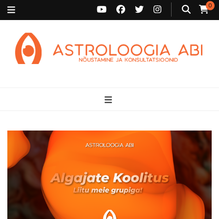
0
Astroloogia Abi
Broneeri astroloogiline konsultatsioon Karini juurde. Sünnikaardi
tõlgendused, aasta ülevaated, sünniaja täpsustamine ja
personaalne nõustamine.