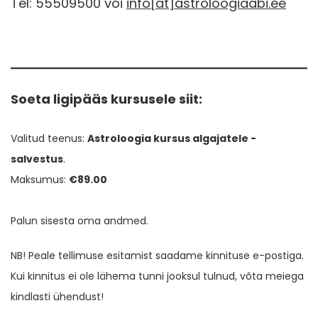
Tel: 55509500 või
info[at]astroloogiaabi.ee
Soeta ligipääs kursusele siit:
Valitud teenus:
Astroloogia kursus algajatele -
salvestus
.
Maksumus:
€89.00
Palun sisesta oma andmed.
NB! Peale tellimuse esitamist saadame kinnituse e-postiga.
Kui kinnitus ei ole lähema tunni jooksul tulnud, võta meiega
kindlasti ühendust!