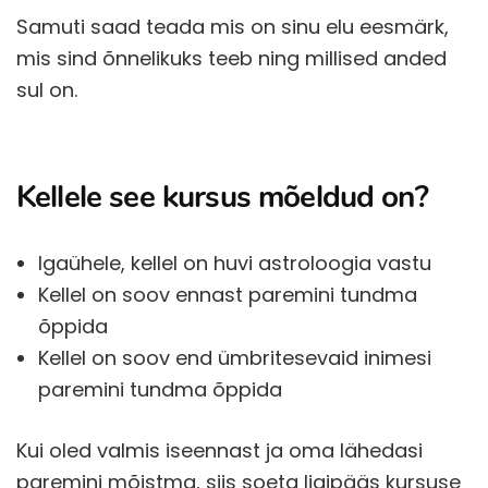
Samuti saad teada mis on sinu elu eesmärk,
mis sind õnnelikuks teeb ning millised anded
sul on.
Kellele see kursus mõeldud on?
Igaühele, kellel on huvi astroloogia vastu
Kellel on soov ennast paremini tundma
õppida
Kellel on soov end ümbritesevaid inimesi
paremini tundma õppida
Kui oled valmis iseennast ja oma lähedasi
paremini mõistma, siis soeta ligipääs kursuse