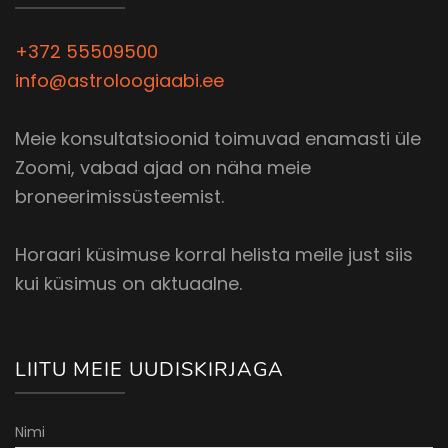
+372 55509500
info@astroloogiaabi.ee
Meie konsultatsioonid toimuvad enamasti üle
Zoomi, vabad ajad on näha meie
broneerimissüsteemist.
Horaari küsimuse korral helista meile just siis
kui küsimus on aktuaalne.
LIITU MEIE UUDISKIRJAGA
Nimi