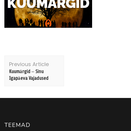
Post
Previous Article
Navigation
Kuumärgid – Sinu
Igapäeva Vajadused
TEEMAD