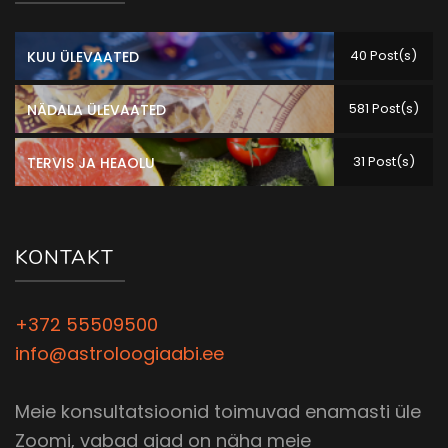
40 Post(s)
KUU ÜLEVAATED
581 Post(s)
NÄDALA ÜLEVAATED
31 Post(s)
TERVIS JA HEAOLU
KONTAKT
+372 55509500
info@astroloogiaabi.ee
Meie konsultatsioonid toimuvad enamasti üle
Zoomi, vabad ajad on näha meie