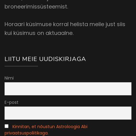
broneerimissüsteemist.
Horaari küsimuse korral helista meile just siis
kui küsimus on aktuaalne.
LIITU MEIE UUDISKIRJAGA
Nimi
E-post
Kinnitan, et nõustun Astroloogia Abi
privaatsuspoliitikaga.