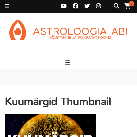
0
Astroloogia Abi
Broneeri astroloogiline konsultatsioon Karini juurde. Sünnikaardi
tõlgendused, aasta ülevaated, sünniaja täpsustamine ja
personaalne nõustamine.
Kuumärgid Thumbnail