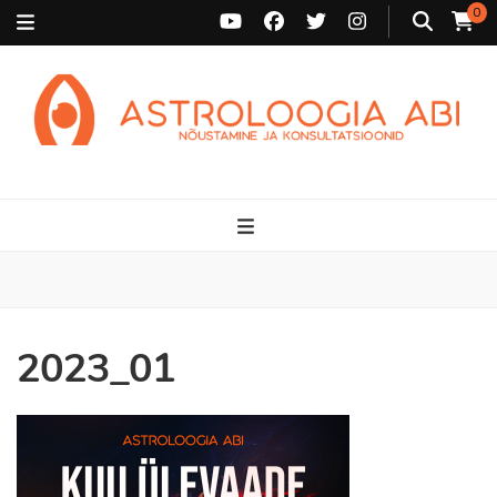
0
Astroloogia Abi
Broneeri astroloogiline konsultatsioon Karini juurde. Sünnikaardi
tõlgendused, aasta ülevaated, sünniaja täpsustamine ja
personaalne nõustamine.
2023_01