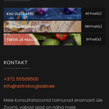
40 Post(s)
KUU ÜLEVAATED
581 Post(s)
NÄDALA ÜLEVAATED
31 Post(s)
TERVIS JA HEAOLU
KONTAKT
+372 55509500
info@astroloogiaabi.ee
Meie konsultatsioonid toimuvad enamasti üle
Zoomi, vabad ajad on näha meie