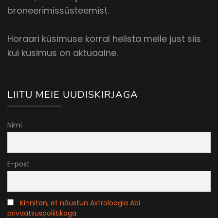
broneerimissüsteemist.
Horaari küsimuse korral helista meile just siis
kui küsimus on aktuaalne.
LIITU MEIE UUDISKIRJAGA
Nimi
E-post
Kinnitan, et nõustun Astroloogia Abi
privaatsuspoliitikaga.