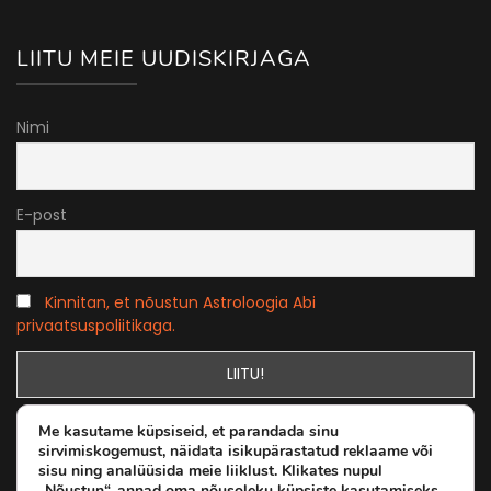
LIITU MEIE UUDISKIRJAGA
Nimi
E-post
Kinnitan, et nõustun Astroloogia Abi
privaatsuspoliitikaga.
Me kasutame küpsiseid, et parandada sinu
sirvimiskogemust, näidata isikupärastatud reklaame või
sisu ning analüüsida meie liiklust. Klikates nupul
„Nõustun“, annad oma nõusoleku küpsiste kasutamiseks.