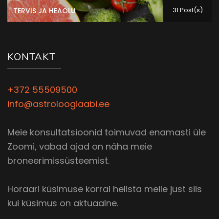
31 Post(s)
TERVIS JA HEAOLU
KONTAKT
+372 55509500
info@astroloogiaabi.ee
Meie konsultatsioonid toimuvad enamasti üle
Zoomi, vabad ajad on näha meie
broneerimissüsteemist.
Horaari küsimuse korral helista meile just siis
kui küsimus on aktuaalne.