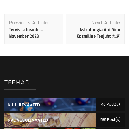
Previous Article
Next Article
Tervis ja heaolu –
Astroloogia Abi: Sinu
November 2023
Kosmiline Teejuht ⭐🌌
TEEMAD
40 Post(s)
KUU ÜLEVAATED
581 Post(s)
NÄDALA ÜLEVAATED