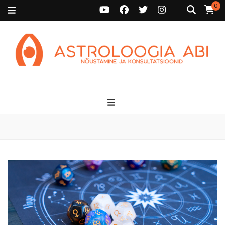
0
Astroloogia Abi
Broneeri astroloogiline konsultatsioon Karini juurde. Sünnikaardi
tõlgendused, aasta ülevaated, sünniaja täpsustamine ja
personaalne nõustamine.