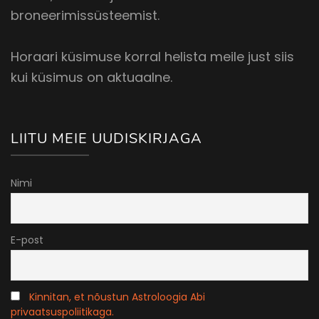
broneerimissüsteemist.
Horaari küsimuse korral helista meile just siis
kui küsimus on aktuaalne.
LIITU MEIE UUDISKIRJAGA
Nimi
E-post
Kinnitan, et nõustun Astroloogia Abi
privaatsuspoliitikaga.