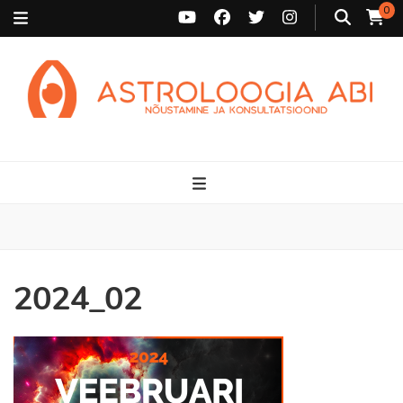
0
Astroloogia Abi
Broneeri astroloogiline konsultatsioon Karini juurde. Sünnikaardi
tõlgendused, aasta ülevaated, sünniaja täpsustamine ja
personaalne nõustamine.
2024_02