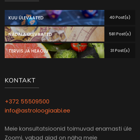
40 Post(s)
KUU ÜLEVAATED
581 Post(s)
NÄDALA ÜLEVAATED
31 Post(s)
TERVIS JA HEAOLU
KONTAKT
+372 55509500
info@astroloogiaabi.ee
Meie konsultatsioonid toimuvad enamasti üle
Zoomi, vabad ajad on näha meie