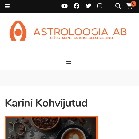
0
Astroloogia Abi
Broneeri astroloogiline konsultatsioon Karini juurde. Sünnikaardi
tõlgendused, aasta ülevaated, sünniaja täpsustamine ja
personaalne nõustamine.
Karini Kohvijutud