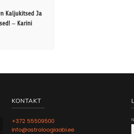
On Kaljukitsed Ja
ed! – Karini
KONTAKT
N
+372 55509500
info@astroloogiaabi.ee