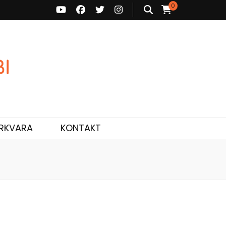
0
ne ja personaalne nõustamine.
RKVARA
KONTAKT