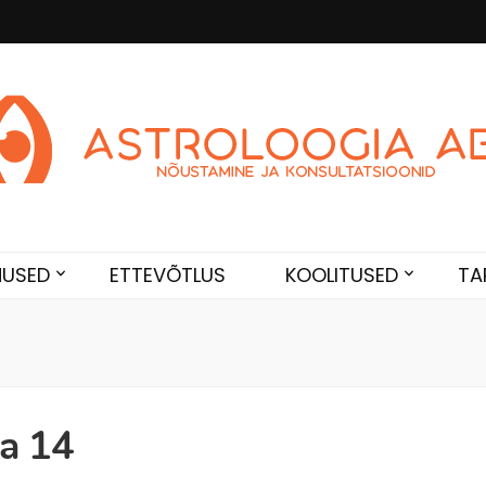
Abi
de. Sünnikaardi tõlgendused, aasta ülevaated, sünniaja täpsustami
NUSED
ETTEVÕTLUS
KOOLITUSED
TA
sa 14