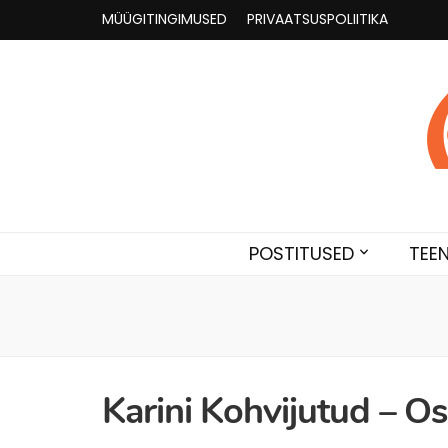
MÜÜGITINGIMUSED
PRIVAATSUSPOLIITIKA
Astroloogia 
Broneeri astroloogiline konsultatsioon Karini juur
POSTITUSED
TEE
Karini Kohvijutud – O