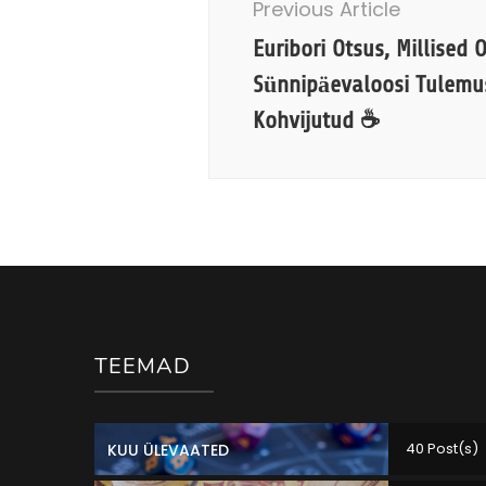
Previous Article
Euribori Otsus, Millised 
Sünnipäevaloosi Tulemus
Kohvijutud ☕
TEEMAD
40 Post(s)
KUU ÜLEVAATED