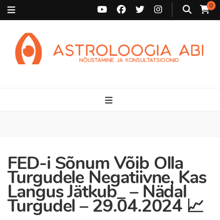
0
Astroloogia Abi
Broneeri astroloogiline konsultatsioon Karini juurde. Sünnikaardi
tõlgendused, aasta ülevaated, sünniaja täpsustamine ja
personaalne nõustamine.
FED-i Sõnum Võib Olla
Turgudele Negatiivne, Kas
Langus Jätkub_ – Nädal
Turgudel – 29.04.2024 📈