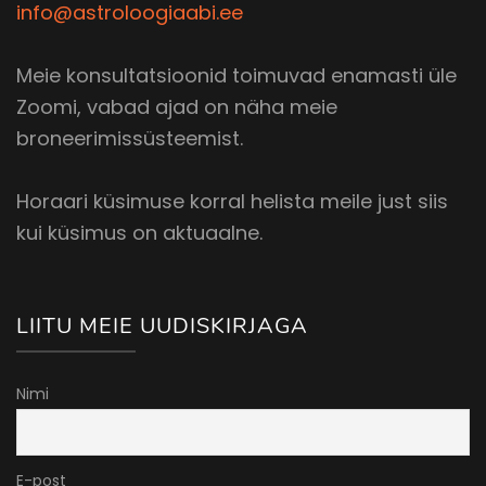
info@astroloogiaabi.ee
Meie konsultatsioonid toimuvad enamasti üle
Zoomi, vabad ajad on näha meie
broneerimissüsteemist.
Horaari küsimuse korral helista meile just siis
kui küsimus on aktuaalne.
LIITU MEIE UUDISKIRJAGA
Nimi
E-post