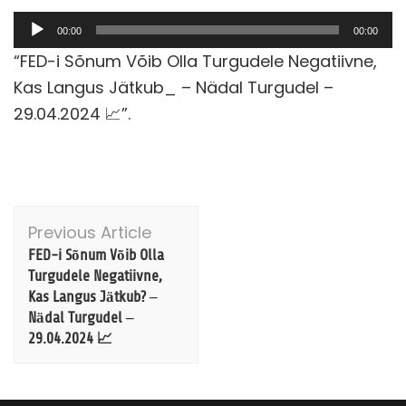
Audioesitaja
00:00
00:00
“FED-i Sõnum Võib Olla Turgudele Negatiivne,
Kas Langus Jätkub_ – Nädal Turgudel –
29.04.2024 📈”.
Post
Previous Article
Navigation
FED-i Sõnum Võib Olla
Turgudele Negatiivne,
Kas Langus Jätkub? –
Nädal Turgudel –
29.04.2024 📈