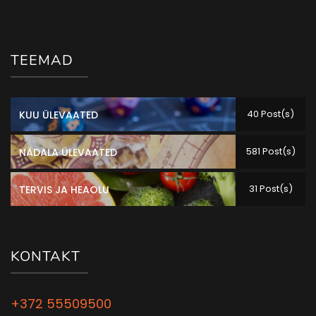
TEEMAD
40 Post(s)
KUU ÜLEVAATED
581 Post(s)
NÄDALA ÜLEVAATED
31 Post(s)
TERVIS JA HEAOLU
KONTAKT
+372 55509500