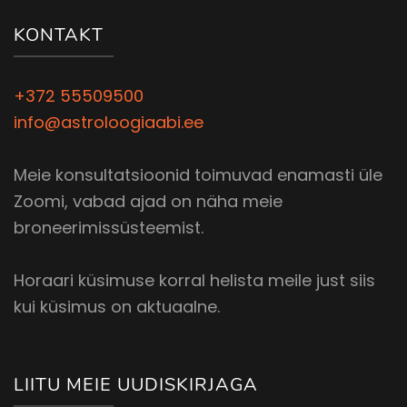
KONTAKT
+372 55509500
info@astroloogiaabi.ee
Meie konsultatsioonid toimuvad enamasti üle
Zoomi, vabad ajad on näha meie
broneerimissüsteemist.
Horaari küsimuse korral helista meile just siis
kui küsimus on aktuaalne.
LIITU MEIE UUDISKIRJAGA