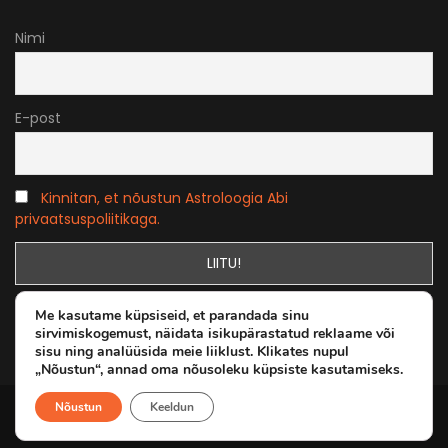
Nimi
E-post
Kinnitan, et nõustun Astroloogia Abi
privaatsuspoliitikaga.
Me kasutame küpsiseid, et parandada sinu
sirvimiskogemust, näidata isikupärastatud reklaame või
sisu ning analüüsida meie liiklust. Klikates nupul
„Nõustun“, annad oma nõusoleku küpsiste kasutamiseks.
Nõustun
Keeldun
Astroloogia Abi | 2025