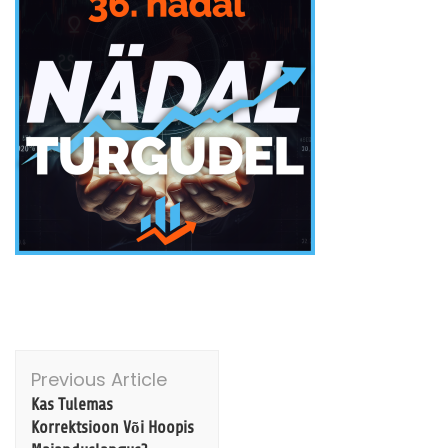
Post
Previous Article
Navigation
Kas Tulemas
Korrektsioon Või Hoopis