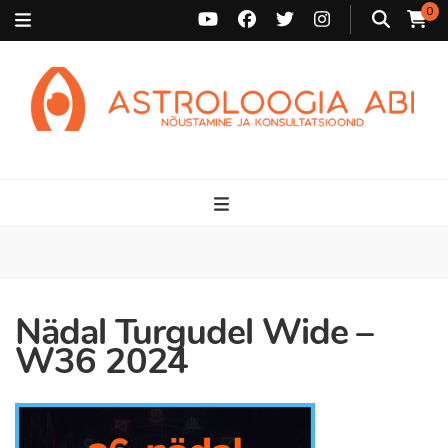
0
Astroloogia Abi
Broneeri astroloogiline konsultatsioon Karini juurde. Sünnikaardi
tõlgendused, aasta ülevaated, sünniaja täpsustamine ja
personaalne nõustamine.
Nädal Turgudel Wide –
W36 2024