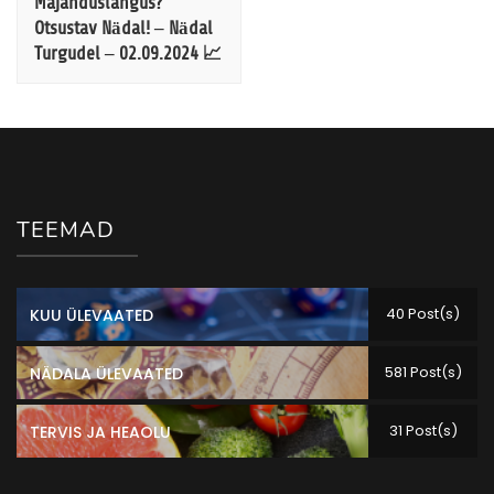
Majanduslangus?
Otsustav Nädal! – Nädal
Turgudel – 02.09.2024 📈
TEEMAD
40 Post(s)
KUU ÜLEVAATED
581 Post(s)
NÄDALA ÜLEVAATED
31 Post(s)
TERVIS JA HEAOLU