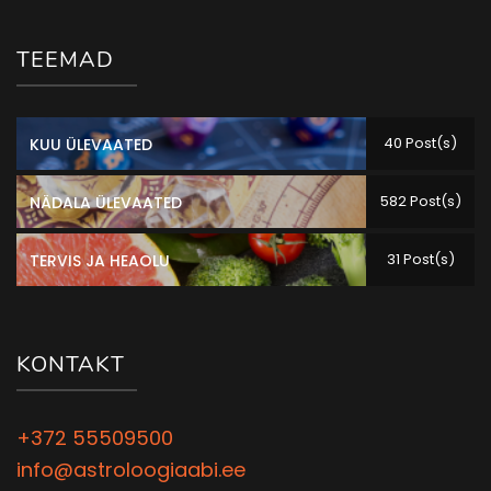
TEEMAD
40 Post(s)
KUU ÜLEVAATED
582 Post(s)
NÄDALA ÜLEVAATED
31 Post(s)
TERVIS JA HEAOLU
KONTAKT
+372 55509500
info@astroloogiaabi.ee