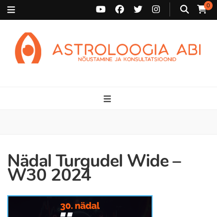
0
Astroloogia Abi
Broneeri astroloogiline konsultatsioon Karini juurde. Sünnikaardi
tõlgendused, aasta ülevaated, sünniaja täpsustamine ja
personaalne nõustamine.
Nädal Turgudel Wide –
W30 2024