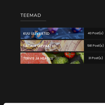
TEEMAD
40 Post(s)
KUU ÜLEVAATED
581 Post(s)
NÄDALA ÜLEVAATED
31 Post(s)
TERVIS JA HEAOLU