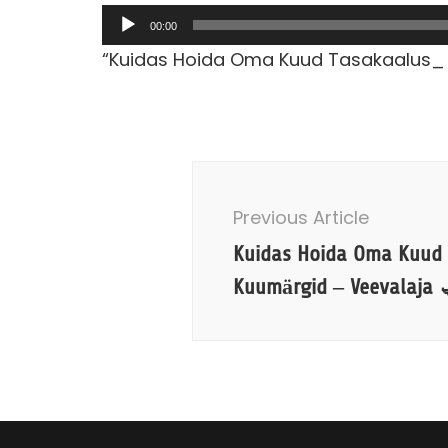
Audioesitaja
00:00
“Kuidas Hoida Oma Kuud Tasakaalus_ –
Post
Navigation
Previous Article
Kuidas Hoida Oma Kuud 
Kuumärgid – Veevalaja 