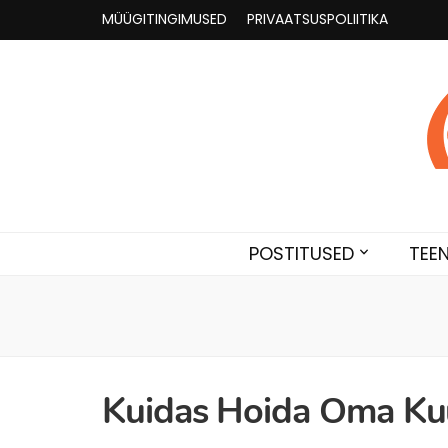
MÜÜGITINGIMUSED
PRIVAATSUSPOLIITIKA
Astroloogia 
Broneeri astroloogiline konsultatsioon Karini juur
POSTITUSED
TEE
Kuidas Hoida Oma Kuu