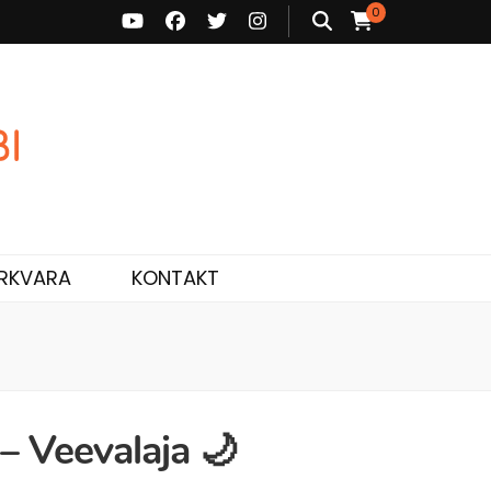
0
ne ja personaalne nõustamine.
RKVARA
KONTAKT
 Veevalaja 🌙