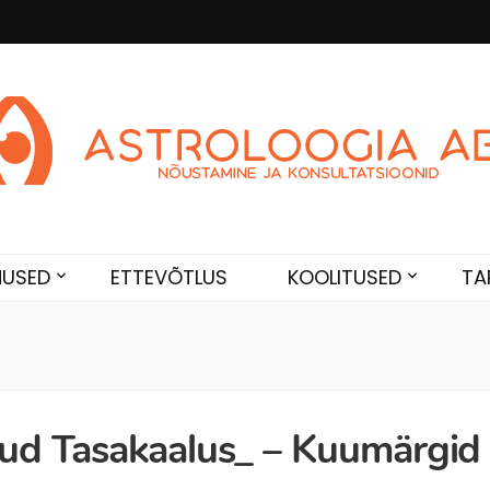
Abi
de. Sünnikaardi tõlgendused, aasta ülevaated, sünniaja täpsustami
NUSED
ETTEVÕTLUS
KOOLITUSED
TA
d Tasakaalus_ – Kuumärgid –