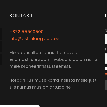
KONTAKT
N
+372 55509500
info@astroloogiaabi.ee
E
Meie konsultatsioonid toimuvad
enamasti üle Zoomi, vabad ajad on näha
meie broneerimissüsteemist.
p
Horaari küsimuse korral helista meile just
siis kui küsimus on aktuaalne.