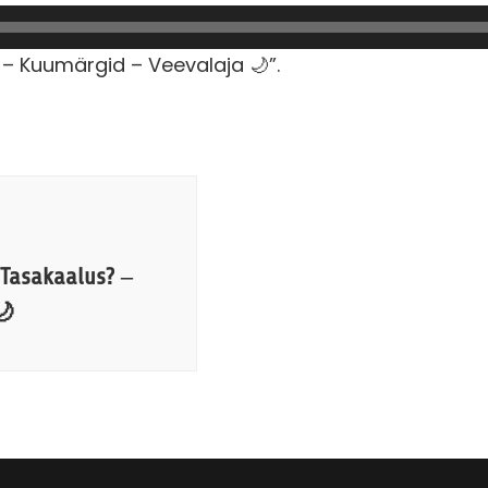
 Kuumärgid – Veevalaja 🌙”.
Tasakaalus? –
🌙