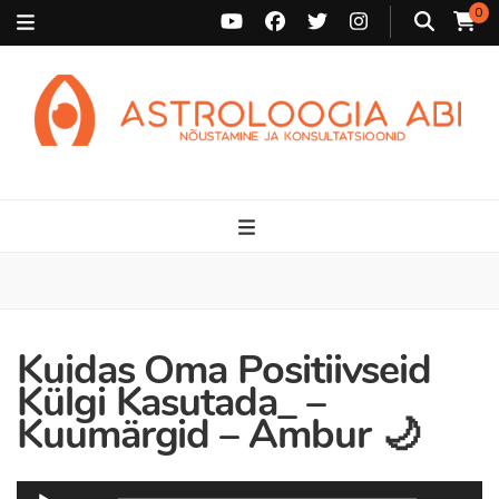
0
Astroloogia Abi
Broneeri astroloogiline konsultatsioon Karini juurde. Sünnikaardi
tõlgendused, aasta ülevaated, sünniaja täpsustamine ja
personaalne nõustamine.
Kuidas Oma Positiivseid
Külgi Kasutada_ –
Kuumärgid – Ambur 🌙
Audioesitaja