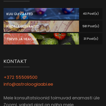
40 Post(s)
KUU ÜLEVAATED
581 Post(s)
NÄDALA ÜLEVAATED
31 Post(s)
TERVIS JA HEAOLU
KONTAKT
+372 55509500
info@astroloogiaabi.ee
Meie konsultatsioonid toimuvad enamasti üle
Zoomi, vabad ajad on näha meie