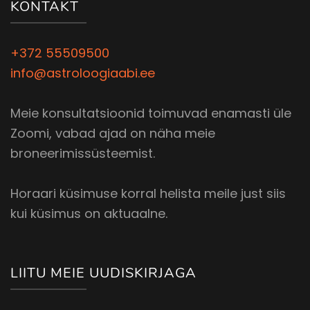
KONTAKT
+372 55509500
info@astroloogiaabi.ee
Meie konsultatsioonid toimuvad enamasti üle
Zoomi, vabad ajad on näha meie
broneerimissüsteemist.
Horaari küsimuse korral helista meile just siis
kui küsimus on aktuaalne.
LIITU MEIE UUDISKIRJAGA