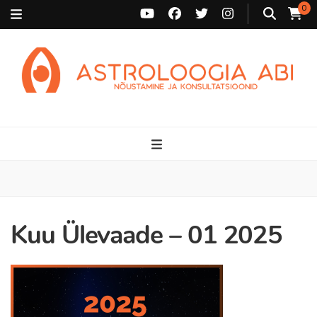
0
Astroloogia Abi
Broneeri astroloogiline konsultatsioon Karini juurde. Sünnikaardi
tõlgendused, aasta ülevaated, sünniaja täpsustamine ja
personaalne nõustamine.
Kuu Ülevaade – 01 2025