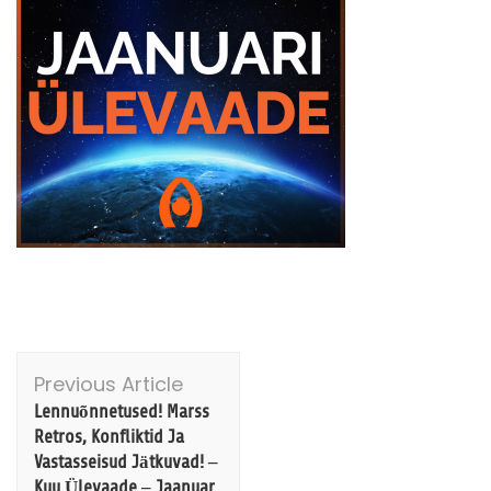
Post
Previous Article
Navigation
Lennuõnnetused! Marss
Retros, Konfliktid Ja
Vastasseisud Jätkuvad! –
Kuu Ülevaade – Jaanuar