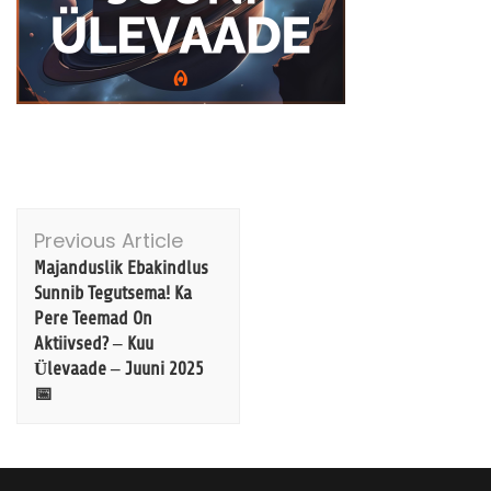
Post
Previous Article
Navigation
Majanduslik Ebakindlus
Sunnib Tegutsema! Ka
Pere Teemad On
Aktiivsed? – Kuu
Ülevaade – Juuni 2025
📅