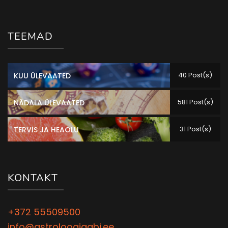
TEEMAD
40 Post(s)
KUU ÜLEVAATED
581 Post(s)
NÄDALA ÜLEVAATED
31 Post(s)
TERVIS JA HEAOLU
KONTAKT
+372 55509500
info@astroloogiaabi.ee