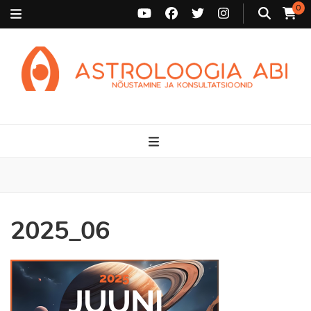
0
Astroloogia Abi
Broneeri astroloogiline konsultatsioon Karini juurde. Sünnikaardi
tõlgendused, aasta ülevaated, sünniaja täpsustamine ja
personaalne nõustamine.
2025_06