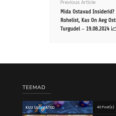
Previous Article
Mida Ostavad Insiderid?
Rohelist, Kas On Aeg Os
Turgudel – 19.08.2024 
TEEMAD
40 Post(s)
KUU ÜLEVAATED