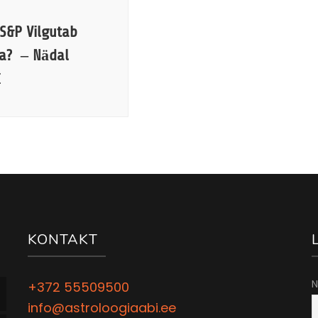
 S&P Vilgutab
ta? – Nädal

KONTAKT
N
+372 55509500
info@astroloogiaabi.ee