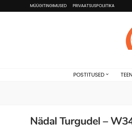
MÜÜGITINGIMUSED
PRIVAATSUSPOLIITIKA
Astroloogia 
Broneeri astroloogiline konsultatsioon Karini juur
POSTITUSED
TEE
Nädal Turgudel – W3