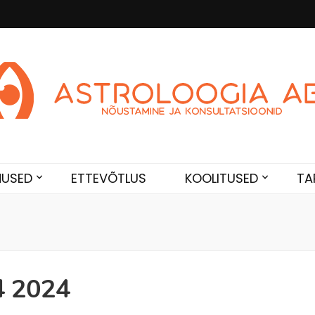
Abi
de. Sünnikaardi tõlgendused, aasta ülevaated, sünniaja täpsustami
NUSED
ETTEVÕTLUS
KOOLITUSED
TA
4 2024