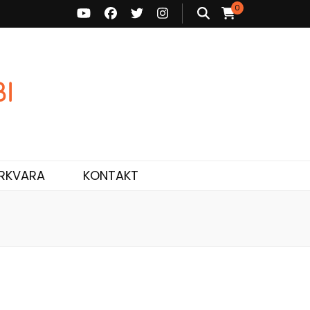
0
ne ja personaalne nõustamine.
RKVARA
KONTAKT