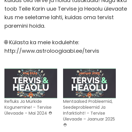
Kuidas olla terve ja hoida tasakaalu! Nagu ikka
toob Teile Karin uue Tervise ja Heaolu ülevaate
kus me seletame lahti, kuidas oma tervist
paremini hoida.
🌐 Külasta ka meie kodulehte:
http://www.astroloogiaabi.ee/tervis
Refluks Ja Mürkide
Mentaalsed Probleemid,
Kogunemine! – Tervise
Seedeprobleemid Ja
Ülevaade – Mai 2024 ⛑️
Infarktioht! – Tervise
Ülevaade – Jaanuar 2025
⛑️