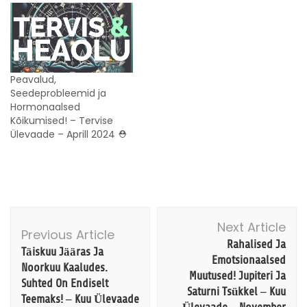
Peavalud,
Seedeprobleemid ja
Hormonaalsed
Kõikumised! – Tervise
Ülevaade – Aprill 2024 ⛑️
Post
Next Article
Navigation
Previous Article
Rahalised Ja
Täiskuu Jääras Ja
Emotsionaalsed
Noorkuu Kaaludes.
Muutused! Jupiteri Ja
Suhted On Endiselt
Saturni Tsükkel – Kuu
Teemaks! – Kuu Ülevaade