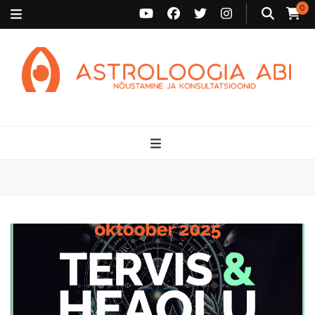
0
Astroloogia Abi
Broneeri astroloogiline konsultatsioon Karini juurde. Sünnikaardi
tõlgendused, aasta ülevaated, sünniaja täpsustamine ja
personaalne nõustamine.