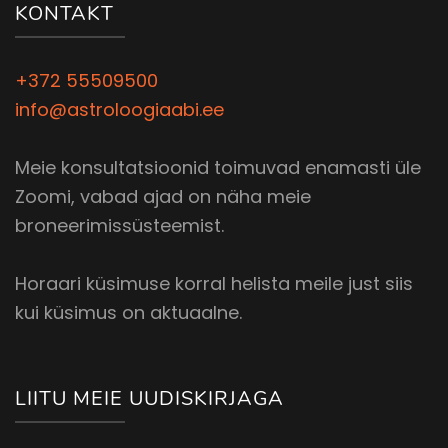
KONTAKT
+372 55509500
info@astroloogiaabi.ee
Meie konsultatsioonid toimuvad enamasti üle
Zoomi, vabad ajad on näha meie
broneerimissüsteemist.
Horaari küsimuse korral helista meile just siis
kui küsimus on aktuaalne.
LIITU MEIE UUDISKIRJAGA