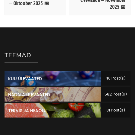
Ülevaade – November
– Oktoober 2025 📅
2025 📅
TEEMAD
40 Post(s)
KUU ÜLEVAATED
582 Post(s)
NÄDALA ÜLEVAATED
31 Post(s)
TERVIS JA HEAOLU