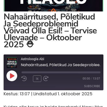
Nahaärritused, Põletikud
Ja Seedeprobleemid
Võivad Olla Esil! – Tervise
Ülevaade – Oktoober
2025 ⛑️
Astroloogia Abi
Nahaärritused, Põletikud Ja Seedeprobleemid Võivad Olla Esil! - Tervise Ülevaade - Oktoober 2025 ⛑️
PLAY
1X
00:00
/
13:07
EPISODE
SUBSCRIBE
Kestus: 13:07
|
Lindistatud 1. oktoober 2025
RSS FEED