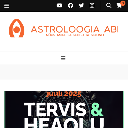
0
Astroloogia Abi
Broneeri astroloogiline konsultatsioon Karini juurde. Sünnikaardi
tõlgendused, aasta ülevaated, sünniaja täpsustamine ja
personaalne nõustamine.