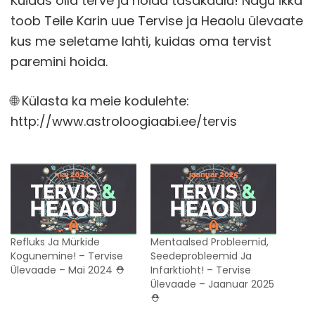
Kuidas olla terve ja hoida tasakaalu! Nagu ikka
toob Teile Karin uue Tervise ja Heaolu ülevaate
kus me seletame lahti, kuidas oma tervist
paremini hoida.
🌐 Külasta ka meie kodulehte:
http://www.astroloogiaabi.ee/tervis
Refluks Ja Mürkide
Mentaalsed Probleemid,
Kogunemine! – Tervise
Seedeprobleemid Ja
Ülevaade – Mai 2024 ⛑️
Infarktioht! – Tervise
Ülevaade – Jaanuar 2025
⛑️