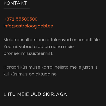
KONTAKT
+372 55509500
info@astroloogiaabi.ee
Meie konsultatsioonid toimuvad enamasti üle
Zoomi, vabad ajad on näha meie
broneerimissüsteemist.
Horaari küsimuse korral helista meile just siis
kui küsimus on aktuaalne.
LIITU MEIE UUDISKIRJAGA