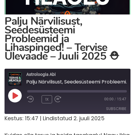
Palju Närvilisust,
Seedesüsteemi
Probleemid ja
Lihaspinged! – Tervise
Ülevaade – Juuli 2025 ⛑️
Astroloogia Abi
Palju Närvilisust, Seedesüsteemi Probleemid ja Lihaspinged! - Tervise Ülevaade - Juuli 2025 ⛑️
PLAY
1X
00:00
/
15:47
EPISODE
SUBSCRIBE
Kestus: 15:47
|
Lindistatud 2. juuli 2025
RSS FEED