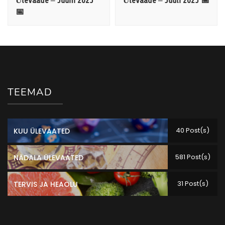
Ülevaade – Juuni 2025
Ülevaade – Juuli 2025 📅
📅
TEEMAD
40 Post(s)
KUU ÜLEVAATED
581 Post(s)
NÄDALA ÜLEVAATED
31 Post(s)
TERVIS JA HEAOLU