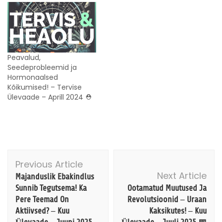
Peavalud,
Seedeprobleemid ja
Hormonaalsed
Kõikumised! – Tervise
Ülevaade – Aprill 2024 ⛑️
Post
Previous Article
Navigation
Majanduslik Ebakindlus
Next Article
Sunnib Tegutsema! Ka
Ootamatud Muutused Ja
Pere Teemad On
Revolutsioonid – Uraan
Aktiivsed? – Kuu
Kaksikutes! – Kuu