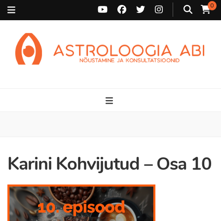
0
Astroloogia Abi
Broneeri astroloogiline konsultatsioon Karini juurde. Sünnikaardi
tõlgendused, aasta ülevaated, sünniaja täpsustamine ja
personaalne nõustamine.
Karini Kohvijutud – Osa 10