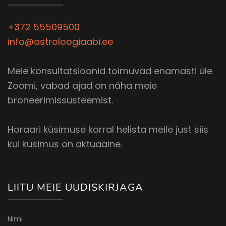
+372 55509500
info@astroloogiaabi.ee
Meie konsultatsioonid toimuvad enamasti üle
Zoomi, vabad ajad on näha meie
broneerimissüsteemist.
Horaari küsimuse korral helista meile just siis
kui küsimus on aktuaalne.
LIITU MEIE UUDISKIRJAGA
Nimi