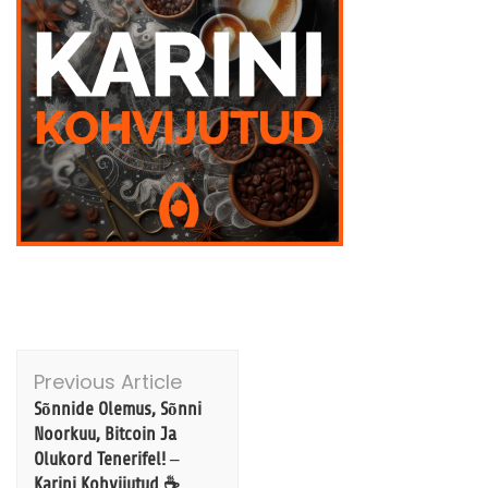
Post
Previous Article
Navigation
Sõnnide Olemus, Sõnni
Noorkuu, Bitcoin Ja
Olukord Tenerifel! –
Karini Kohvijutud ☕