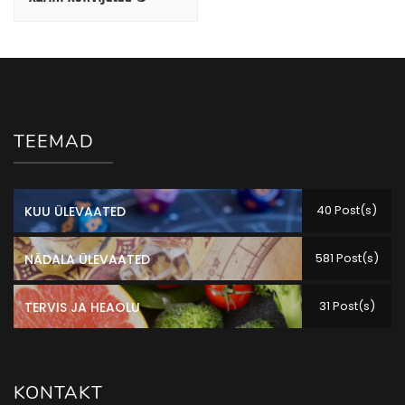
TEEMAD
40 Post(s)
KUU ÜLEVAATED
581 Post(s)
NÄDALA ÜLEVAATED
31 Post(s)
TERVIS JA HEAOLU
KONTAKT