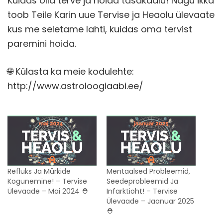
Kuidas olla terve ja hoida tasakaalu! Nagu ikka
toob Teile Karin uue Tervise ja Heaolu ülevaate
kus me seletame lahti, kuidas oma tervist
paremini hoida.
🌐 Külasta ka meie kodulehte:
http://www.astroloogiaabi.ee/
Refluks Ja Mürkide
Mentaalsed Probleemid,
Kogunemine! – Tervise
Seedeprobleemid Ja
Ülevaade – Mai 2024 ⛑️
Infarktioht! – Tervise
Ülevaade – Jaanuar 2025
⛑️