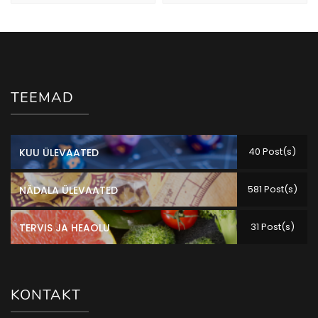
TEEMAD
40 Post(s)
KUU ÜLEVAATED
581 Post(s)
NÄDALA ÜLEVAATED
31 Post(s)
TERVIS JA HEAOLU
KONTAKT