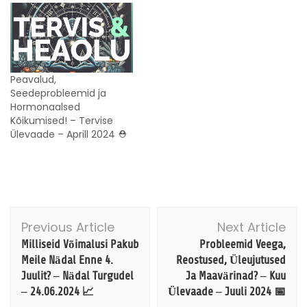
Peavalud,
Seedeprobleemid ja
Hormonaalsed
Kõikumised! – Tervise
Ülevaade – Aprill 2024 ⛑️
Post
Previous Article
Next Article
Navigation
Milliseid Võimalusi Pakub
Probleemid Veega,
Meile Nädal Enne 4.
Reostused, Üleujutused
Juulit? – Nädal Turgudel
Ja Maavärinad? – Kuu
– 24.06.2024 📈
Ülevaade – Juuli 2024 📅