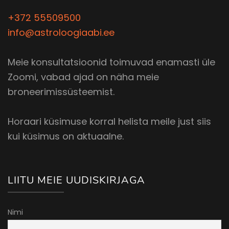
+372 55509500
info@astroloogiaabi.ee
Meie konsultatsioonid toimuvad enamasti üle
Zoomi, vabad ajad on näha meie
broneerimissüsteemist.
Horaari küsimuse korral helista meile just siis
kui küsimus on aktuaalne.
LIITU MEIE UUDISKIRJAGA
Nimi