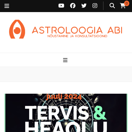
0
Astroloogia Abi
Broneeri astroloogiline konsultatsioon Karini juurde. Sünnikaardi
tõlgendused, aasta ülevaated, sünniaja täpsustamine ja
personaalne nõustamine.