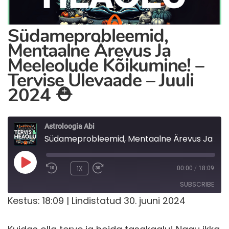
Südameprobleemid,
Mentaalne Ärevus Ja
Meeleolude Kõikumine! –
Tervise Ülevaade – Juuli
2024 ⛑️
Astroloogia Abi
Südameprobleemid, Mentaalne Ärevus Ja Meeleolude Kõikumine! - Tervise Ülevaade - Juuli 2024 ⛑️
PLAY
1X
00:00
/
18:09
EPISODE
SUBSCRIBE
Kestus: 18:09
|
Lindistatud 30. juuni 2024
RSS FEED