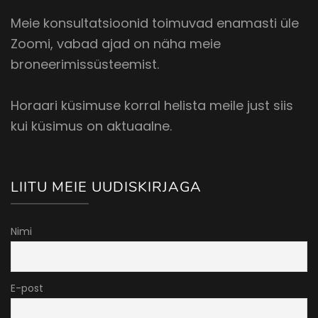
Meie konsultatsioonid toimuvad enamasti üle
Zoomi, vabad ajad on näha meie
broneerimissüsteemist.
Horaari küsimuse korral helista meile just siis
kui küsimus on aktuaalne.
LIITU MEIE UUDISKIRJAGA
Nimi
E-post