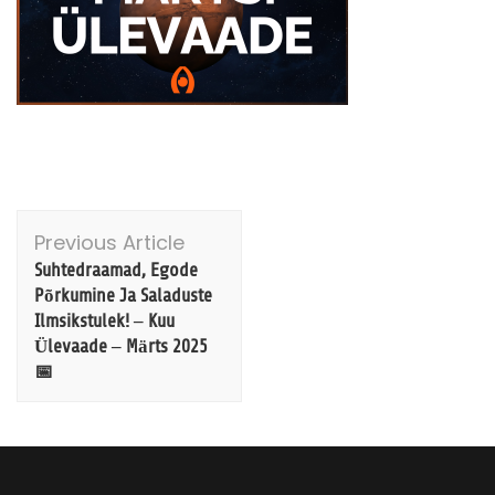
Post
Previous Article
Navigation
Suhtedraamad, Egode
Põrkumine Ja Saladuste
Ilmsikstulek! – Kuu
Ülevaade – Märts 2025
📅