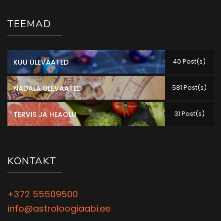
TEEMAD
40 Post(s)
KUU ÜLEVAATED
581 Post(s)
NÄDALA ÜLEVAATED
31 Post(s)
TERVIS JA HEAOLU
KONTAKT
+372 55509500
info@astroloogiaabi.ee