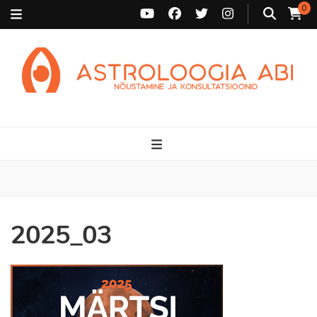
0
Astroloogia Abi
Broneeri astroloogiline konsultatsioon Karini juurde. Sünnikaardi
tõlgendused, aasta ülevaated, sünniaja täpsustamine ja
personaalne nõustamine.
2025_03