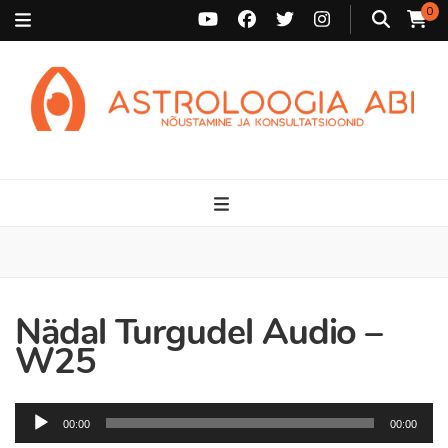
0
Astroloogia Abi
Broneeri astroloogiline konsultatsioon Karini juurde. Sünnikaardi
tõlgendused, aasta ülevaated, sünniaja täpsustamine ja
personaalne nõustamine.
Nädal Turgudel Audio –
W25
Audioesitaja
00:00
00:00