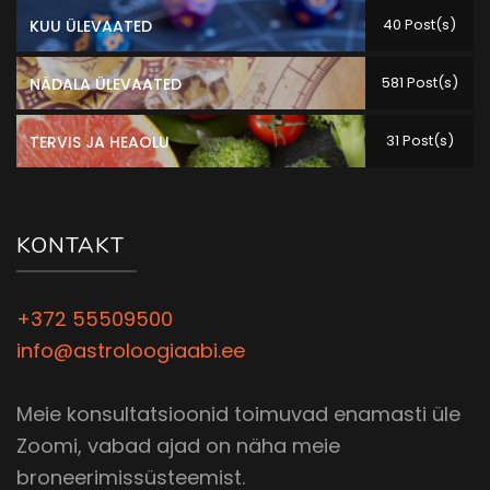
40 Post(s)
KUU ÜLEVAATED
581 Post(s)
NÄDALA ÜLEVAATED
31 Post(s)
TERVIS JA HEAOLU
KONTAKT
+372 55509500
info@astroloogiaabi.ee
Meie konsultatsioonid toimuvad enamasti üle
Zoomi, vabad ajad on näha meie
broneerimissüsteemist.