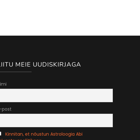
LIITU MEIE UUDISKIRJAGA
imi
-post
Kinnitan, et nõustun Astroloogia Abi