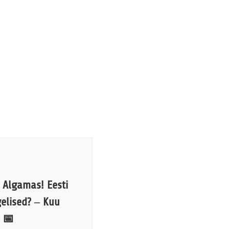
 Algamas! Eesti
gelised? – Kuu
 📅