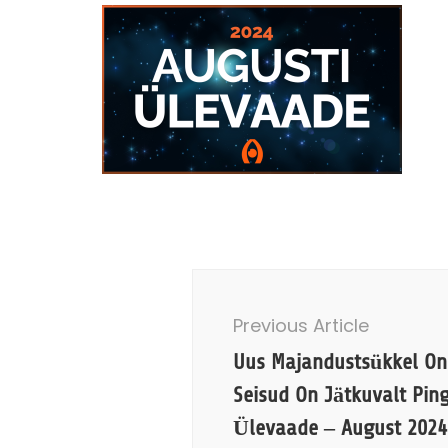
Post
Navigation
Previous Article
Uus Majandustsükkel On
Seisud On Jätkuvalt Pin
Ülevaade – August 2024