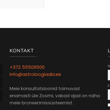
KONTAKT
N
+372 55509500
info@astroloogiaabi.ee
E
Meie konsultatsioonid toimuvad
enamasti üle Zoomi, vabad ajad on näha
meie broneerimissüsteemist.