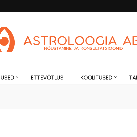
Abi
de. Sünnikaardi tõlgendused, aasta ülevaated, sünniaja täpsustami
NUSED
ETTEVÕTLUS
KOOLITUSED
TA