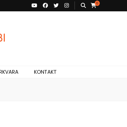
0
ne ja personaalne nõustamine.
RKVARA
KONTAKT