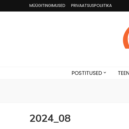
MÜÜGITINGIMUSED
PRIVAATSUSPOLIITIKA
Astroloogia 
Broneeri astroloogiline konsultatsioon Karini juur
POSTITUSED
TEE
2024_08