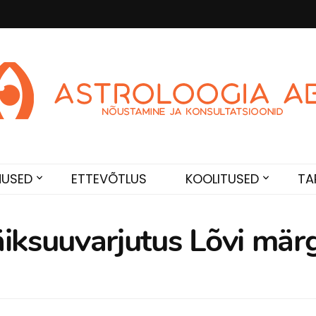
Abi
de. Sünnikaardi tõlgendused, aasta ülevaated, sünniaja täpsustami
NUSED
ETTEVÕTLUS
KOOLITUSED
TA
äiksuuvarjutus Lõvi märg