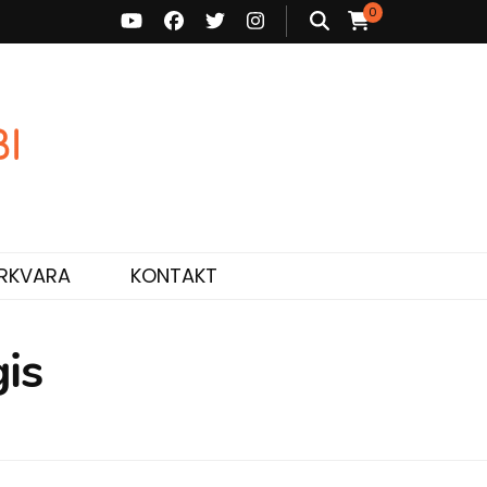
0
ne ja personaalne nõustamine.
RKVARA
KONTAKT
is