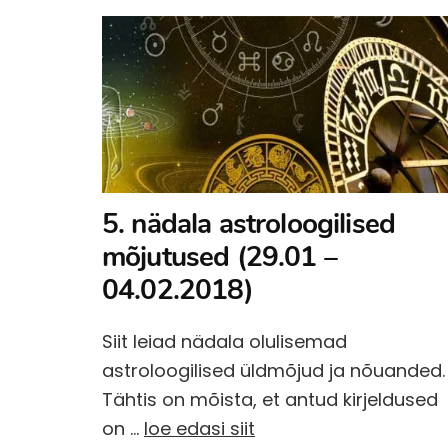
5. nädala astroloogilised
mõjutused (29.01 –
04.02.2018)
Siit leiad nädala olulisemad
astroloogilised üldmõjud ja nõuanded.
Tähtis on mõista, et antud kirjeldused
on …
loe edasi siit