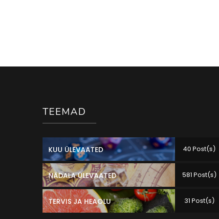
TEEMAD
40 Post(s)
KUU ÜLEVAATED
581 Post(s)
NÄDALA ÜLEVAATED
31 Post(s)
TERVIS JA HEAOLU