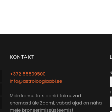
KONTAKT
N
+372 55509500
info@astroloogiaabi.ee
E
Meie konsultatsioonid toimuvad
enamasti üle Zoomi, vabad ajad on näha
meie broneerimissüsteemist.