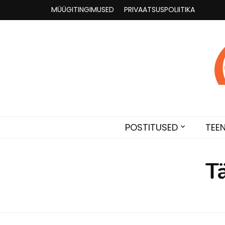
MÜÜGITINGIMUSED
PRIVAATSUSPOLIITIKA
Astroloogia 
Broneeri astroloogiline konsultatsioon Karini juur
POSTITUSED
TEE
T