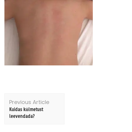
Post
Previous Article
Navigation
Kuidas külmetust
leevendada?