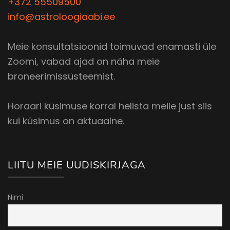
+372 55509500
info@astroloogiaabi.ee
Meie konsultatsioonid toimuvad enamasti üle
Zoomi, vabad ajad on näha meie
broneerimissüsteemist.
Horaari küsimuse korral helista meile just siis
kui küsimus on aktuaalne.
LIITU MEIE UUDISKIRJAGA
Nimi