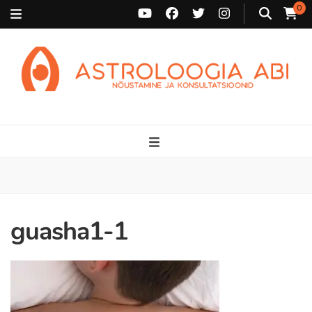
0
Astroloogia Abi
Broneeri astroloogiline konsultatsioon Karini juurde. Sünnikaardi
tõlgendused, aasta ülevaated, sünniaja täpsustamine ja
personaalne nõustamine.
guasha1-1