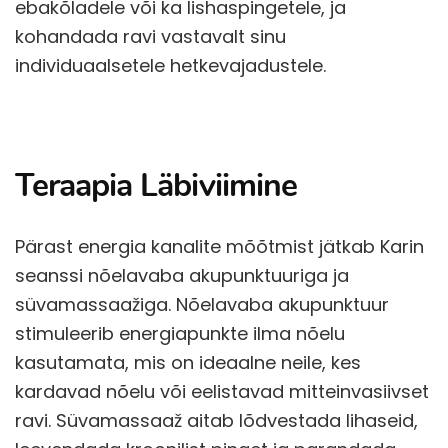
ebakõladele või ka lishaspingetele, ja
kohandada ravi vastavalt sinu
individuaalsetele hetkevajadustele.
Teraapia Läbiviimine
Pärast energia kanalite mõõtmist jätkab Karin
seanssi nõelavaba akupunktuuriga ja
süvamassaažiga. Nõelavaba akupunktuur
stimuleerib energiapunkte ilma nõelu
kasutamata, mis on ideaalne neile, kes
kardavad nõelu või eelistavad mitteinvasiivset
ravi. Süvamassaaž aitab lõdvestada lihaseid,