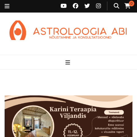
0
Astroloogia Abi
Broneeri astroloogiline konsultatsioon Karini juurde. Sünnikaardi
tõlgendused, aasta ülevaated, sünniaja täpsustamine ja
personaalne nõustamine.