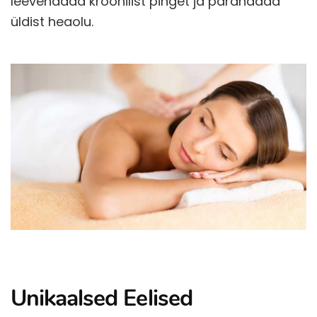
leevendada kroonilist pinget ja parandada
üldist heaolu.
Unikaalsed Eelised