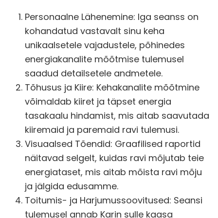
Personaalne Lähenemine: Iga seanss on
kohandatud vastavalt sinu keha
unikaalsetele vajadustele, põhinedes
energiakanalite mõõtmise tulemusel
saadud detailsetele andmetele.
Tõhusus ja Kiire: Kehakanalite mõõtmine
võimaldab kiiret ja täpset energia
tasakaalu hindamist, mis aitab saavutada
kiiremaid ja paremaid ravi tulemusi.
Visuaalsed Tõendid: Graafilised raportid
näitavad selgelt, kuidas ravi mõjutab teie
energiataset, mis aitab mõista ravi mõju
ja jälgida edusamme.
Toitumis- ja Harjumussoovitused: Seansi
tulemusel annab Karin sulle kaasa