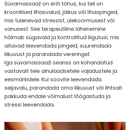
Süvamassaaž on eriti tõhus, kui teil on
kroonilised lihasvalud, jäikus või lihaspinged,
mis tulenevad stressist, ülekoormusest või
vanusest. See terapeutiline lähenemine
hõlmab sügavaid ja kontrollitud liigutusi, mis
aitavad leevendada pingeid, suurendada
liikuvust ja parandada vereringet.
Iga süvamassaaži seanss on kohandatud
vastavalt teie ainulaadsetele vajadustele ja
eesmärkidele. Kui soovite leevendada
seljavalu, parandada oma liikuvust või lihtsalt
pakkuda endale võimalust lõõgastuda ja
stressi leevendada.