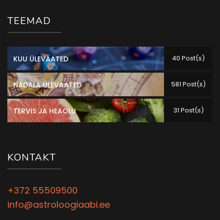
TEEMAD
40 Post(s)
KUU ÜLEVAATED
581 Post(s)
NÄDALA ÜLEVAATED
31 Post(s)
TERVIS JA HEAOLU
KONTAKT
+372 55509500
info@astroloogiaabi.ee