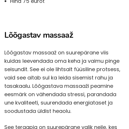
Hind 75 eurot
Lõõgastav massaaž
Lõõgastav massaaž on suurepärane viis
kuidas leevendada oma keha ja vaimu pinge
seisundit. See ei ole lihtsalt füüsiline protsess,
vaid see aitab sul ka leida sisemist rahu ja
tasakaalu. Lõõgastava massaaži peamine
eesmärk on vähendada stressi, parandada
une kvaliteeti, suurendada energiataset ja
soodustada üldist heaolu.
See teraapia on suurepärane valik neile, kes