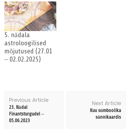
5. nädala
astroloogilised
mõjutused (27.01
– 02.02.2025)
Post
Previous Article
Navigation
Next Article
23. Nädal
Kuu sümboolika
Finantsturgudel –
sünnikaardis
05.06.2023