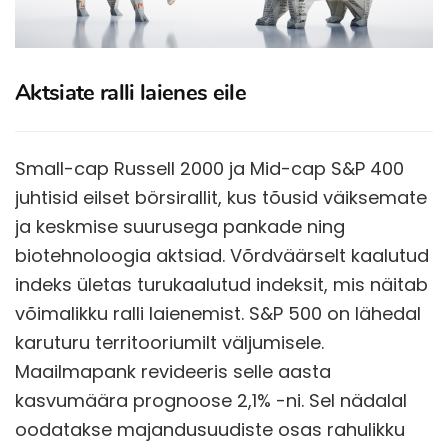
Aktsiate ralli laienes eile
Small-cap Russell 2000 ja Mid-cap S&P 400
juhtisid eilset börsirallit, kus tõusid väiksemate
ja keskmise suurusega pankade ning
biotehnoloogia aktsiad. Võrdväärselt kaalutud
indeks ületas turukaalutud indeksit, mis näitab
võimalikku ralli laienemist. S&P 500 on lähedal
karuturu territooriumilt väljumisele.
Maailmapank revideeris selle aasta
kasvumäära prognoose 2,1% -ni. Sel nädalal
oodatakse majandusuudiste osas rahulikku