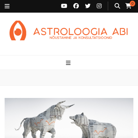
0
Astroloogia Abi
Broneeri astroloogiline konsultatsioon Karini juurde. Sünnikaardi
tõlgendused, aasta ülevaated, sünniaja täpsustamine ja
personaalne nõustamine.