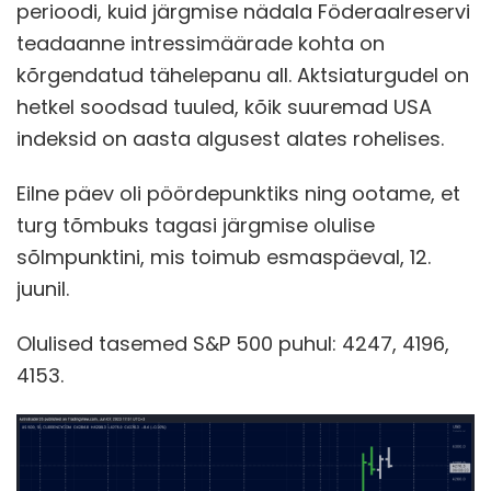
perioodi, kuid järgmise nädala Föderaalreservi
teadaanne intressimäärade kohta on
kõrgendatud tähelepanu all. Aktsiaturgudel on
hetkel soodsad tuuled, kõik suuremad USA
indeksid on aasta algusest alates rohelises.
Eilne päev oli pöördepunktiks ning ootame, et
turg tõmbuks tagasi järgmise olulise
sõlmpunktini, mis toimub esmaspäeval, 12.
juunil.
Olulised tasemed S&P 500 puhul: 4247, 4196,
4153.