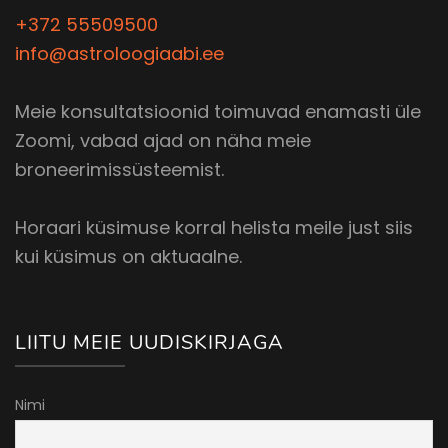
+372 55509500
info@astroloogiaabi.ee
Meie konsultatsioonid toimuvad enamasti üle
Zoomi, vabad ajad on näha meie
broneerimissüsteemist.
Horaari küsimuse korral helista meile just siis
kui küsimus on aktuaalne.
LIITU MEIE UUDISKIRJAGA
Nimi