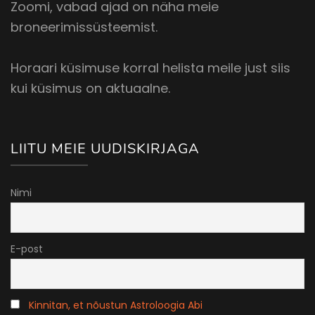
Zoomi, vabad ajad on näha meie
broneerimissüsteemist.
Horaari küsimuse korral helista meile just siis
kui küsimus on aktuaalne.
LIITU MEIE UUDISKIRJAGA
Nimi
E-post
Kinnitan, et nõustun Astroloogia Abi