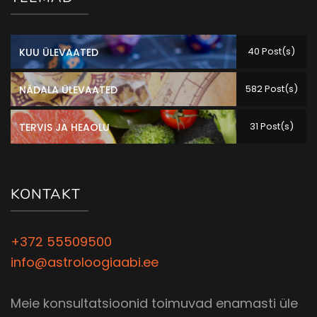
40 Post(s)
KUU ÜLEVAATED
582 Post(s)
NÄDALA ÜLEVAATED
31 Post(s)
TERVIS JA HEAOLU
KONTAKT
+372 55509500
info@astroloogiaabi.ee
Meie konsultatsioonid toimuvad enamasti üle