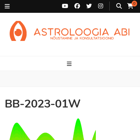
0
Astroloogia Abi
Broneeri astroloogiline konsultatsioon Karini juurde. Sünnikaardi
tõlgendused, aasta ülevaated, sünniaja täpsustamine ja
personaalne nõustamine.
BB-2023-01W