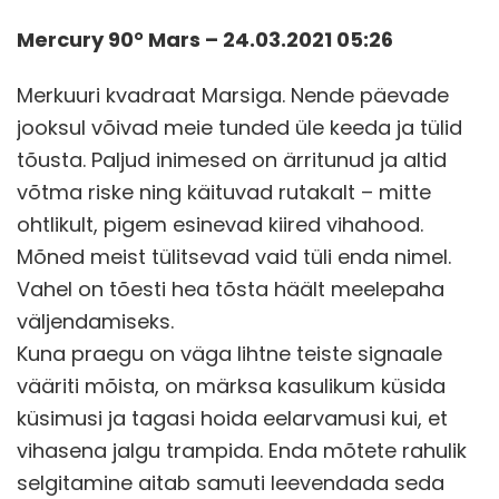
Mercury 90° Mars – 24.03.2021 05:26
Merkuuri kvadraat Marsiga. Nende päevade
jooksul võivad meie tunded üle keeda ja tülid
tõusta. Paljud inimesed on ärritunud ja altid
võtma riske ning käituvad rutakalt – mitte
ohtlikult, pigem esinevad kiired vihahood.
Mõned meist tülitsevad vaid tüli enda nimel.
Vahel on tõesti hea tõsta häält meelepaha
väljendamiseks.
Kuna praegu on väga lihtne teiste signaale
vääriti mõista, on märksa kasulikum küsida
küsimusi ja tagasi hoida eelarvamusi kui, et
vihasena jalgu trampida. Enda mõtete rahulik
selgitamine aitab samuti leevendada seda