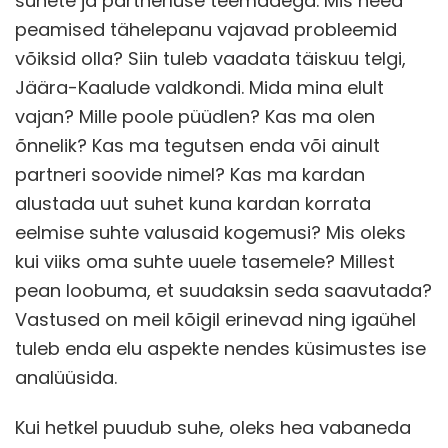
suhete ja partnerluse teemadega. Mis need
peamised tähelepanu vajavad probleemid
võiksid olla? Siin tuleb vaadata täiskuu telgi,
Jäära-Kaalude valdkondi. Mida mina elult
vajan? Mille poole püüdlen? Kas ma olen
õnnelik? Kas ma tegutsen enda või ainult
partneri soovide nimel? Kas ma kardan
alustada uut suhet kuna kardan korrata
eelmise suhte valusaid kogemusi? Mis oleks
kui viiks oma suhte uuele tasemele? Millest
pean loobuma, et suudaksin seda saavutada?
Vastused on meil kõigil erinevad ning igaühel
tuleb enda elu aspekte nendes küsimustes ise
analüüsida.
Kui hetkel puudub suhe, oleks hea vabaneda