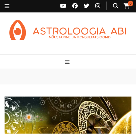
0
Astroloogia Abi
Broneeri astroloogiline konsultatsioon Karini juurde. Sünnikaardi
tõlgendused, aasta ülevaated, sünniaja täpsustamine ja
personaalne nõustamine.