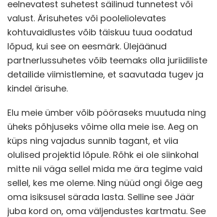
eelnevatest suhetest säilinud tunnetest või
valust. Ärisuhetes või pooleliolevates
kohtuvaidlustes võib täiskuu tuua oodatud
lõpud, kui see on eesmärk. Ülejäänud
partnerlussuhetes võib teemaks olla juriidiliste
detailide viimistlemine, et saavutada tugev ja
kindel ärisuhe.
Elu meie ümber võib pööraseks muutuda ning
üheks põhjuseks võime olla meie ise. Aeg on
küps ning vajadus sunnib tagant, et viia
olulised projektid lõpule. Rõhk ei ole siinkohal
mitte nii väga sellel mida me ära tegime vaid
sellel, kes me oleme. Ning nüüd ongi õige aeg
oma isiksusel särada lasta. Selline see Jäär
juba kord on, oma väljendustes kartmatu. See