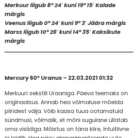
Merkuur liigub 8° 24′ kuni 19° 15′ Kalade
märgis
Veenus liigub 0° 24′ kuni 9° 3′ Jäära märgis
Marss liigub 10° 26′ kuni 14° 35′ Kaksikute
märgis
Mercury 60° Uranus – 22.03.2021 01:32
Merkuuri sekstiil Uraaniga. Päeva teemaks on
originaalsus. Annab hea võimaluse mõelda
piiridest välja. Võib kaasa tuua ootamatuid
sündmusi, võimalik, et mõni sugulane üllatab
oma visiidiga. Mõistus on täna kiire, intuitiivne
ja leidlik. Hea päev eksperimenteerida uute