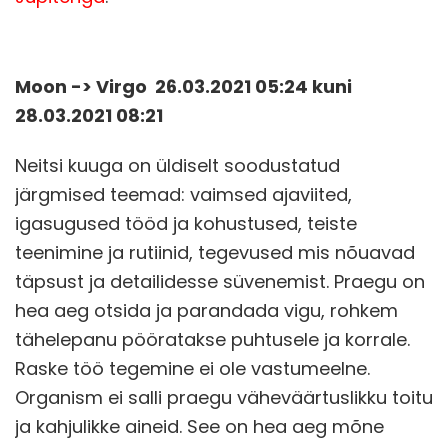
Moon -> Virgo 26.03.2021 05:24 kuni
28.03.2021 08:21
Neitsi kuuga on üldiselt soodustatud
järgmised teemad: vaimsed ajaviited,
igasugused tööd ja kohustused, teiste
teenimine ja rutiinid, tegevused mis nõuavad
täpsust ja detailidesse süvenemist. Praegu on
hea aeg otsida ja parandada vigu, rohkem
tähelepanu pööratakse puhtusele ja korrale.
Raske töö tegemine ei ole vastumeelne.
Organism ei salli praegu väheväärtuslikku toitu
ja kahjulikke aineid. See on hea aeg mõne