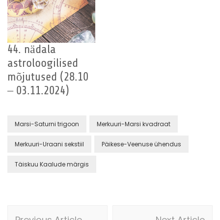
44. nädala
astroloogilised
mõjutused (28.10
– 03.11.2024)
Marsi-Saturni trigoon
Merkuuri-Marsi kvadraat
Merkuuri-Uraani sekstiil
Päikese-Veenuse ühendus
Täiskuu Kaalude märgis
Post
Previous Article
Next Article