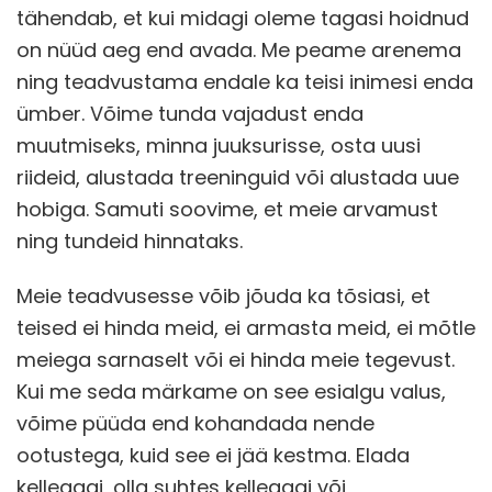
tähendab, et kui midagi oleme tagasi hoidnud
on nüüd aeg end avada. Me peame arenema
ning teadvustama endale ka teisi inimesi enda
ümber. Võime tunda vajadust enda
muutmiseks, minna juuksurisse, osta uusi
riideid, alustada treeninguid või alustada uue
hobiga. Samuti soovime, et meie arvamust
ning tundeid hinnataks.
Meie teadvusesse võib jõuda ka tõsiasi, et
teised ei hinda meid, ei armasta meid, ei mõtle
meiega sarnaselt või ei hinda meie tegevust.
Kui me seda märkame on see esialgu valus,
võime püüda end kohandada nende
ootustega, kuid see ei jää kestma. Elada
kellegagi, olla suhtes kellegagi või