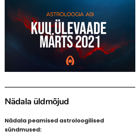
Nädala üldmõjud
Nädala peamised astroloogilised
sündmused: