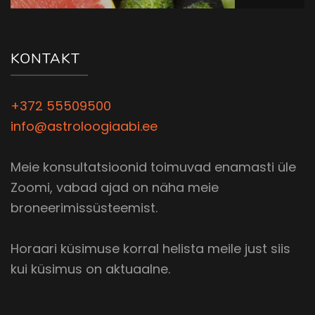
KONTAKT
+372 55509500
info@astroloogiaabi.ee
Meie konsultatsioonid toimuvad enamasti üle
Zoomi, vabad ajad on näha meie
broneerimissüsteemist.
Horaari küsimuse korral helista meile just siis
kui küsimus on aktuaalne.