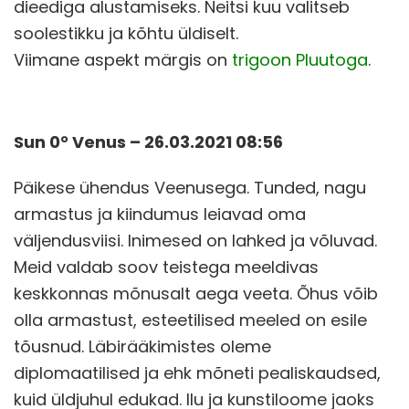
dieediga alustamiseks. Neitsi kuu valitseb
soolestikku ja kõhtu üldiselt.
Viimane aspekt märgis on
trigoon Pluutoga
.
Sun 0° Venus – 26.03.2021 08:56
Päikese ühendus Veenusega. Tunded, nagu
armastus ja kiindumus leiavad oma
väljendusviisi. Inimesed on lahked ja võluvad.
Meid valdab soov teistega meeldivas
keskkonnas mõnusalt aega veeta. Õhus võib
olla armastust, esteetilised meeled on esile
tõusnud. Läbirääkimistes oleme
diplomaatilised ja ehk mõneti pealiskaudsed,
kuid üldjuhul edukad. Ilu ja kunstiloome jaoks