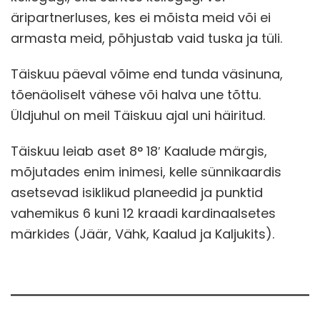
äripartnerluses, kes ei mõista meid või ei
armasta meid, põhjustab vaid tuska ja tüli.
Täiskuu päeval võime end tunda väsinuna,
tõenäoliselt vähese või halva une tõttu.
Üldjuhul on meil Täiskuu ajal uni häiritud.
Täiskuu leiab aset 8° 18′ Kaalude märgis,
mõjutades enim inimesi, kelle sünnikaardis
asetsevad isiklikud planeedid ja punktid
vahemikus 6 kuni 12 kraadi kardinaalsetes
märkides (Jäär, Vähk, Kaalud ja Kaljukits).