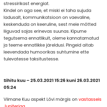
stressirikast energiat.
Kindel on aga see, et miski ei taha sujuda
ladusalt, kommunikatsioon on vaevaline,
keskenduda on keeruline, sest meie mõtted
liiguvad sajas erinevas suunas. Kipume
tegutsema ennatlikult, oleme kannatamatud
ja teeme ennatlikke järeldusi. Pingeid aitab
leevendada humoorikas suhtumine ette
tulevatesse taksitustesse.
Sihitu kuu – 25.03.2021 15
:26 kuni 26.03.2021
05:24
Viimane Kuu aspekt Lõvi märgis on
vastasseis
Jupiteriga
.