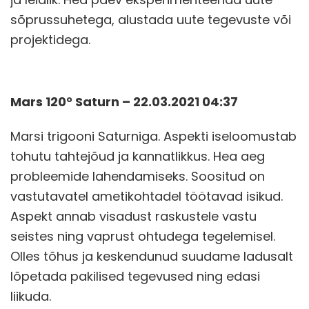
sõprussuhetega, alustada uute tegevuste või
projektidega.
Mars 120° Saturn – 22.03.2021 04:37
Marsi trigooni Saturniga. Aspekti iseloomustab
tohutu tahtejõud ja kannatlikkus. Hea aeg
probleemide lahendamiseks. Soositud on
vastutavatel ametikohtadel töötavad isikud.
Aspekt annab visadust raskustele vastu
seistes ning vaprust ohtudega tegelemisel.
Olles tõhus ja keskendunud suudame ladusalt
lõpetada pakilised tegevused ning edasi
liikuda.