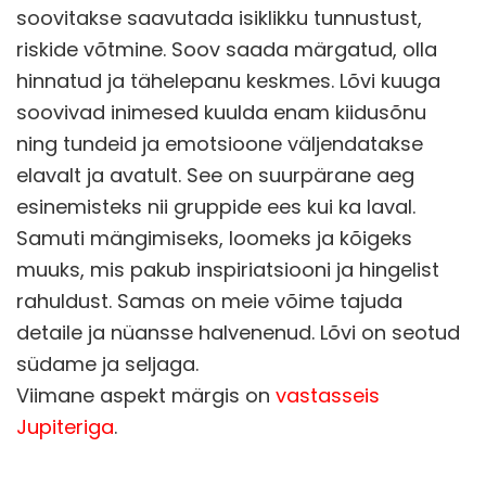
soovitakse saavutada isiklikku tunnustust,
riskide võtmine. Soov saada märgatud, olla
hinnatud ja tähelepanu keskmes. Lõvi kuuga
soovivad inimesed kuulda enam kiidusõnu
ning tundeid ja emotsioone väljendatakse
elavalt ja avatult. See on suurpärane aeg
esinemisteks nii gruppide ees kui ka laval.
Samuti mängimiseks, loomeks ja kõigeks
muuks, mis pakub inspiriatsiooni ja hingelist
rahuldust. Samas on meie võime tajuda
detaile ja nüansse halvenenud. Lõvi on seotud
südame ja seljaga.
Viimane aspekt märgis on
vastasseis
Jupiteriga
.