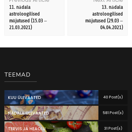
Navigation
11. nädala
13. nädala
astroloogilised
astroloogilised
mõjutused (15.03 –
mõjutused (29.03 –
21.03.2021)
04.04.2021)
TEEMAD
40 Post(s)
KUU ÜLEVAATED
581 Post(s)
NÄDALA ÜLEVAATED
31 Post(s)
TERVIS JA HEAOLU