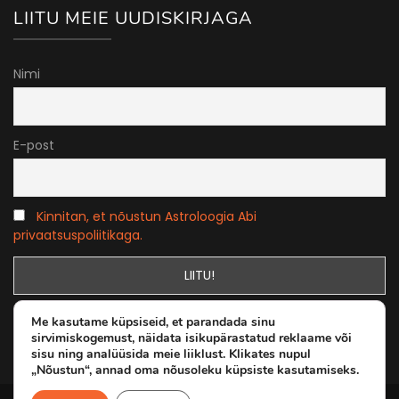
LIITU MEIE UUDISKIRJAGA
Nimi
E-post
Kinnitan, et nõustun Astroloogia Abi
privaatsuspoliitikaga.
Me kasutame küpsiseid, et parandada sinu
sirvimiskogemust, näidata isikupärastatud reklaame või
sisu ning analüüsida meie liiklust. Klikates nupul
„Nõustun“, annad oma nõusoleku küpsiste kasutamiseks.