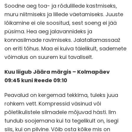
Soodne aeg toa- ja rõdulillede kastmiseks,
muru niitmiseks ja lillede väetamiseks. Juuste
lõikamine ei ole soositud, sest soeng ei jää
püsima. Hea aeg jalavannideks ja
konnasilmade ravimiseks. Jalatallamassaaž
on eriti tõhus. Maa ei kuiva täielikult, sademete
võimalus on suurem kui tavaliselt.
Kuu liigub Jäära märgis – Kolmapäev
09:45 kuni Reede 09:10
Peavalud on kergemad tekkima, tuleks juua
rohkem vett. Kompressid väsinud või
põletikulistele silmadele mõjuvad hästi. Ilm
tundub soojemana kui ta tegelikult on, isegi
siis, kui on pilvine. Võib osta kõike mis on