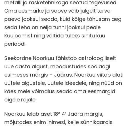
metalli ja rasketehnikaga seotud tegevused.
Oma eesmärke ja soove võib julgelt terve
päeva jooksul seada, kuid kõige tõhusam aeg
seda teha on nelja tunni jooksul peale
Kuuloomist ning vältida tuleks sihitu kuu
perioodi.
Seekordne Noorkuu tähistab astroloogiliselt
uue aasta algust, moodustudes sodiaagi
esimeses märgis – Jääras. Noorkuu viitab alati
uutele algustele, uutele ideedele, ning nüüd on
käes meie võimalus seada oma eesmärgid
õigele rajale.
Noorkuu leiab aset 18° 4′ Jäära märgis,
mõjutades enim inimesi, kelle sünnikaardis