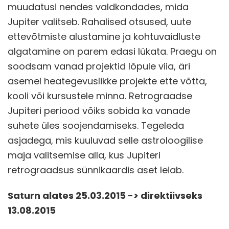
muudatusi nendes valdkondades, mida
Jupiter valitseb. Rahalised otsused, uute
ettevõtmiste alustamine ja kohtuvaidluste
algatamine on parem edasi lükata. Praegu on
soodsam vanad projektid lõpule viia, äri
asemel heategevuslikke projekte ette võtta,
kooli või kursustele minna. Retrograadse
Jupiteri periood võiks sobida ka vanade
suhete üles soojendamiseks. Tegeleda
asjadega, mis kuuluvad selle astroloogilise
maja valitsemise alla, kus Jupiteri
retrograadsus sünnikaardis aset leiab.
Saturn alates 25.03.2015 -> direktiivseks
13.08.2015