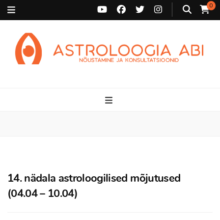
0
Astroloogia Abi
Broneeri astroloogiline konsultatsioon Karini juurde. Sünnikaardi
tõlgendused, aasta ülevaated, sünniaja täpsustamine ja
personaalne nõustamine.
14. nädala astroloogilised mõjutused
(04.04 – 10.04)