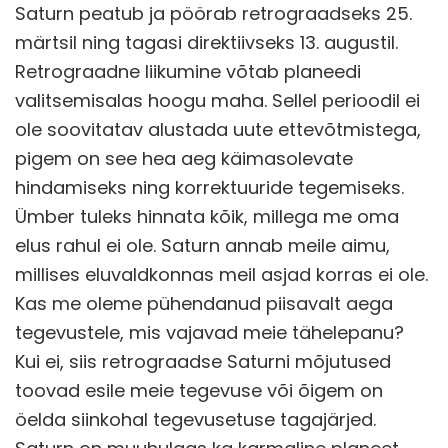
Saturn peatub ja pöörab retrograadseks 25.
märtsil ning tagasi direktiivseks 13. augustil.
Retrograadne liikumine võtab planeedi
valitsemisalas hoogu maha. Sellel perioodil ei
ole soovitatav alustada uute ettevõtmistega,
pigem on see hea aeg käimasolevate
hindamiseks ning korrektuuride tegemiseks.
Ümber tuleks hinnata kõik, millega me oma
elus rahul ei ole. Saturn annab meile aimu,
millises eluvaldkonnas meil asjad korras ei ole.
Kas me oleme pühendanud piisavalt aega
tegevustele, mis vajavad meie tähelepanu?
Kui ei, siis retrograadse Saturni mõjutused
toovad esile meie tegevuse või õigem on
öelda siinkohal tegevusetuse tagajärjed.