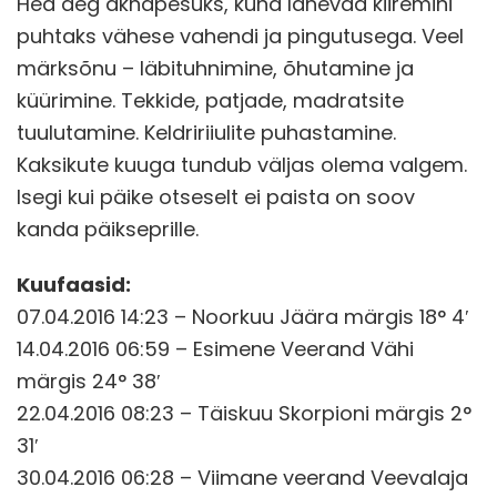
Hea aeg aknapesuks, kuna lähevad kiiremini
puhtaks vähese vahendi ja pingutusega. Veel
märksõnu – läbituhnimine, õhutamine ja
küürimine. Tekkide, patjade, madratsite
tuulutamine. Keldririiulite puhastamine.
Kaksikute kuuga tundub väljas olema valgem.
Isegi kui päike otseselt ei paista on soov
kanda päikseprille.
Kuufaasid:
07.04.2016 14:23 – Noorkuu Jäära märgis 18° 4′
14.04.2016 06:59 – Esimene Veerand Vähi
märgis 24° 38′
22.04.2016 08:23 – Täiskuu Skorpioni märgis 2°
31′
30.04.2016 06:28 – Viimane veerand Veevalaja