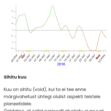
Sihitu kuu
Kuu on sihitu (void), kui ta ei tee enne
märgivahetust ühtegi olulist aspekti teistele
planeetidele.
Öeldakse, et sellel perioodil alustatu ei pruugi