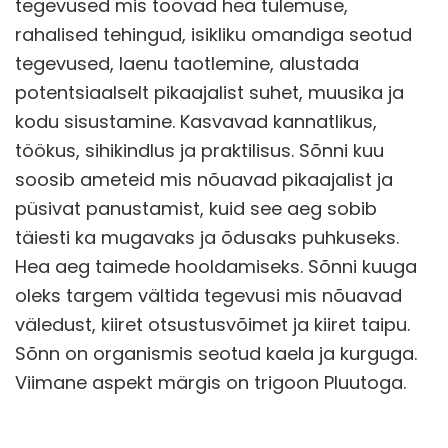
tegevused mis toovad hea tulemuse,
rahalised tehingud, isikliku omandiga seotud
tegevused, laenu taotlemine, alustada
potentsiaalselt pikaajalist suhet, muusika ja
kodu sisustamine. Kasvavad kannatlikus,
töökus, sihikindlus ja praktilisus. Sõnni kuu
soosib ameteid mis nõuavad pikaajalist ja
püsivat panustamist, kuid see aeg sobib
täiesti ka mugavaks ja õdusaks puhkuseks.
Hea aeg taimede hooldamiseks. Sõnni kuuga
oleks targem vältida tegevusi mis nõuavad
väledust, kiiret otsustusvõimet ja kiiret taipu.
Sõnn on organismis seotud kaela ja kurguga.
Viimane aspekt märgis on trigoon Pluutoga.