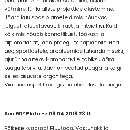
puudumine, enesekehtestamine, riskide
võtmine, lühiajaliste projektide alustamine.
Jäära kuu soosib ameteid mis nõuavad
julgust, otsustavust, kiirust ja initsiatiivi. Kuid
kõik mis nõuab kannatlikust, töökust ja
diplomaatiat, jääb praegu tahaplaanile. Hea
aeg sportlastele, probleemide lahendamiseks,
ajurünnakuteks. Hambaravi ei tohiks Jäära
kuuga läbi viia. Jäär on seotud peaga ja kõigi
selles asuvate organitega.
Viimane aspekt märgis on ühendus Uraaniga.
Sun 90° Pluto -> 06.04.2016 23:11
Päikese kvadraat Pluutoga. Vastuhakk ja