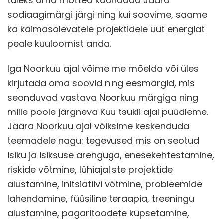
tuleks oma mõtted koondada Jäära
sodiaagimärgi järgi ning kui soovime, saame
ka käimasolevatele projektidele uut energiat
peale kuuloomist anda.
Iga Noorkuu ajal võime me mõelda või üles
kirjutada oma soovid ning eesmärgid, mis
seonduvad vastava Noorkuu märgiga ning
mille poole järgneva Kuu tsükli ajal püüdleme.
Jäära Noorkuu ajal võiksime keskenduda
teemadele nagu: tegevused mis on seotud
isiku ja isiksuse arenguga, enesekehtestamine,
riskide võtmine, lühiajaliste projektide
alustamine, initsiatiivi võtmine, probleemide
lahendamine, füüsiline teraapia, treeningu
alustamine, pagaritoodete küpsetamine,