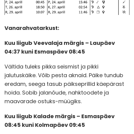
Vanarahvatarkust:
Kuu liigub Veevalaja märgis – Laupäev
04:37 kuni Esmaspäev 08:45
Vältida tuleks pikka seismist ja pikki
jalutuskäike. Võib pesta aknaid. Päike tundub
eredam, seega tasub päikseprillid käepärast
hoida. Sobib jalanõude, nahktoodete ja
maavarade ostuks-müügiks.
Kuu liigub Kalade märgis – Esmaspäev
08:45 kuni Kolmapäev 09:45