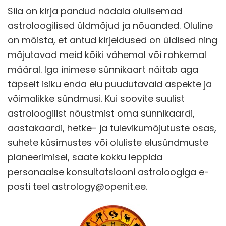
Siia on kirja pandud nädala olulisemad
astroloogilised üldmõjud ja nõuanded. Oluline
on mõista, et antud kirjeldused on üldised ning
mõjutavad meid kõiki vähemal või rohkemal
määral. Iga inimese sünnikaart näitab aga
täpselt isiku enda elu puudutavaid aspekte ja
võimalikke sündmusi. Kui soovite suulist
astroloogilist nõustmist oma sünnikaardi,
aastakaardi, hetke- ja tulevikumõjutuste osas,
suhete küsimustes või oluliste elusündmuste
planeerimisel, saate kokku leppida
personaalse konsultatsiooni astroloogiga e-
posti teel astrology@openit.ee.