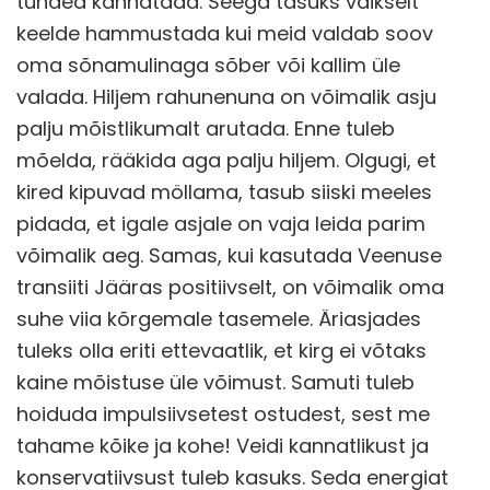
tunded kannatada. Seega tasuks vaikselt
keelde hammustada kui meid valdab soov
oma sõnamulinaga sõber või kallim üle
valada. Hiljem rahunenuna on võimalik asju
palju mõistlikumalt arutada. Enne tuleb
mõelda, rääkida aga palju hiljem. Olgugi, et
kired kipuvad möllama, tasub siiski meeles
pidada, et igale asjale on vaja leida parim
võimalik aeg. Samas, kui kasutada Veenuse
transiiti Jääras positiivselt, on võimalik oma
suhe viia kõrgemale tasemele. Äriasjades
tuleks olla eriti ettevaatlik, et kirg ei võtaks
kaine mõistuse üle võimust. Samuti tuleb
hoiduda impulsiivsetest ostudest, sest me
tahame kõike ja kohe! Veidi kannatlikust ja
konservatiivsust tuleb kasuks. Seda energiat