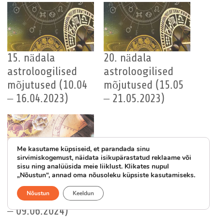
15. nädala
20. nädala
astroloogilised
astroloogilised
mõjutused (10.04
mõjutused (15.05
– 16.04.2023)
– 21.05.2023)
Me kasutame küpsiseid, et parandada sinu
sirvimiskogemust, näidata isikupärastatud reklaame või
23. nädala
sisu ning analüüsida meie liiklust. Klikates nupul
„Nõustun“, annad oma nõusoleku küpsiste kasutamiseks.
astroloogilised
mõjutused (03.06
Nõustun
Keeldun
– 09.06.2024)