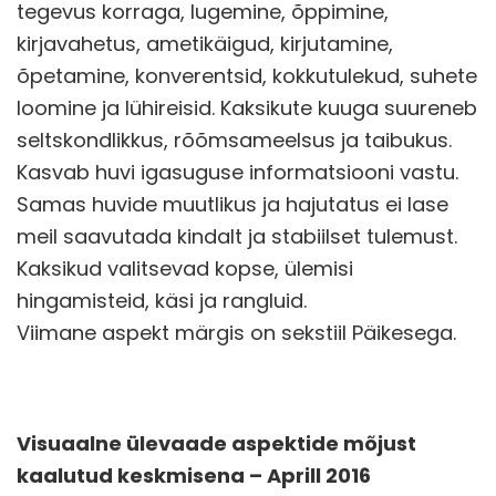
tegevus korraga, lugemine, õppimine,
kirjavahetus, ametikäigud, kirjutamine,
õpetamine, konverentsid, kokkutulekud, suhete
loomine ja lühireisid. Kaksikute kuuga suureneb
seltskondlikkus, rõõmsameelsus ja taibukus.
Kasvab huvi igasuguse informatsiooni vastu.
Samas huvide muutlikus ja hajutatus ei lase
meil saavutada kindalt ja stabiilset tulemust.
Kaksikud valitsevad kopse, ülemisi
hingamisteid, käsi ja rangluid.
Viimane aspekt märgis on sekstiil Päikesega.
Visuaalne ülevaade aspektide mõjust
kaalutud keskmisena – Aprill 2016