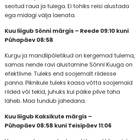
seotud raua ja tulega. Ei tohiks reisi alustada
ega midagi välja laenata.
Kuu liigub Sõnni märgis – Reede 09:10 kuni
Pühapäev 08:58
Kurgu ja mandlipõletikud on kergemad tulema,
samas nende ravi alustamine Sõnni Kuuga on
efektiivne. Tuleks end soojemalt riidesse
panna. Piknikule tuleks kaasa võtta soojemaid
riided või tekid, juhuks kui päike pilve taha
läheb. Maa tundub jahedana.
Kuu liigub Kaksikute märgis –
Pühapäev 08:58 kuni Teisipäev 11:06