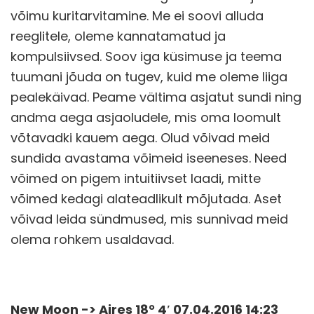
võimu kuritarvitamine. Me ei soovi alluda
reeglitele, oleme kannatamatud ja
kompulsiivsed. Soov iga küsimuse ja teema
tuumani jõuda on tugev, kuid me oleme liiga
pealekäivad. Peame vältima asjatut sundi ning
andma aega asjaoludele, mis oma loomult
võtavadki kauem aega. Olud võivad meid
sundida avastama võimeid iseeneses. Need
võimed on pigem intuitiivset laadi, mitte
võimed kedagi alateadlikult mõjutada. Aset
võivad leida sündmused, mis sunnivad meid
olema rohkem usaldavad.
New Moon -> Aires 18° 4′ 07.04.2016 14:23