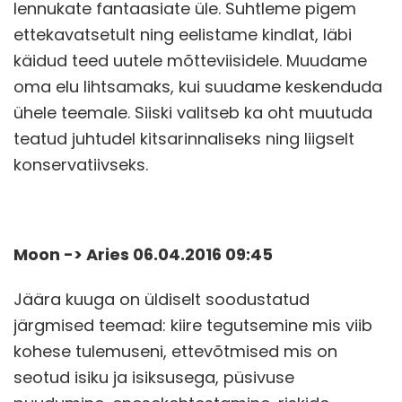
lennukate fantaasiate üle. Suhtleme pigem
ettekavatsetult ning eelistame kindlat, läbi
käidud teed uutele mõtteviisidele. Muudame
oma elu lihtsamaks, kui suudame keskenduda
ühele teemale. Siiski valitseb ka oht muutuda
teatud juhtudel kitsarinnaliseks ning liigselt
konservatiivseks.
Moon -> Aries 06.04.2016 09:45
Jäära kuuga on üldiselt soodustatud
järgmised teemad: kiire tegutsemine mis viib
kohese tulemuseni, ettevõtmised mis on
seotud isiku ja isiksusega, püsivuse