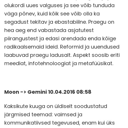
olukordi uues valguses ja see võib tunduda
väga põnev, kuid kõik see võib olla ka
segadust tekitav ja ebastabiilne. Praegu on
hea aeg end vabastada asjatutest
piirangustest ja edasi arendada enda kõige
radikaalsemaid ideid. Reformid ja uuendused
laabuvad praegu ladusalt. Aspekt soosib eriti
meediat, infotehnoloogiat ja metafüüsikat.
Moon -> Gemini 10.04.2016 08:58
Kaksikute kuuga on üldiselt soodustatud
järgmised teemad: vaimsed ja
kommunikatiivsed tegevused, enam kui üks