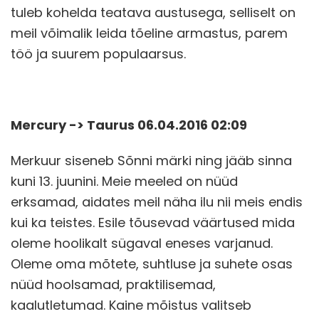
tuleb kohelda teatava austusega, selliselt on
meil võimalik leida tõeline armastus, parem
töö ja suurem populaarsus.
Mercury -> Taurus 06.04.2016 02:09
Merkuur siseneb Sõnni märki ning jääb sinna
kuni 13. juunini. Meie meeled on nüüd
erksamad, aidates meil näha ilu nii meis endis
kui ka teistes. Esile tõusevad väärtused mida
oleme hoolikalt sügaval eneses varjanud.
Oleme oma mõtete, suhtluse ja suhete osas
nüüd hoolsamad, praktilisemad,
kaalutletumad. Kaine mõistus valitseb