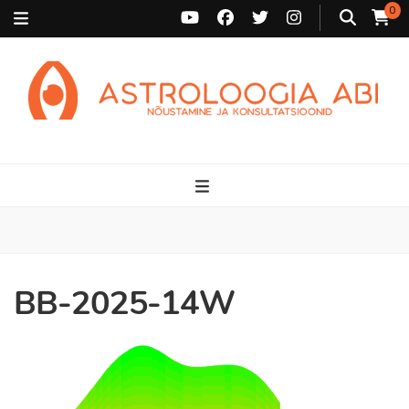
0
Astroloogia Abi
Broneeri astroloogiline konsultatsioon Karini juurde. Sünnikaardi
tõlgendused, aasta ülevaated, sünniaja täpsustamine ja
personaalne nõustamine.
BB-2025-14W