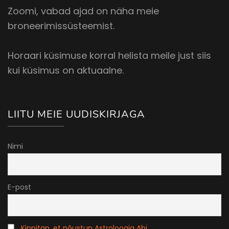
Zoomi, vabad ajad on näha meie
broneerimissüsteemist.
Horaari küsimuse korral helista meile just siis
kui küsimus on aktuaalne.
LIITU MEIE UUDISKIRJAGA
Nimi
E-post
Kinnitan, et nõustun Astroloogia Abi