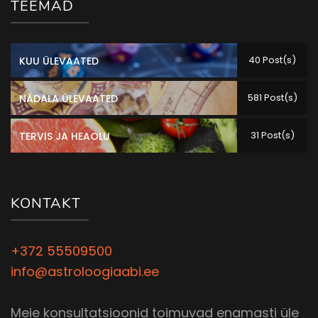
TEEMAD
40 Post(s)
KUU ÜLEVAATED
581 Post(s)
NÄDALA ÜLEVAATED
31 Post(s)
TERVIS JA HEAOLU
KONTAKT
+372 55509500
info@astroloogiaabi.ee
Meie konsultatsioonid toimuvad enamasti üle