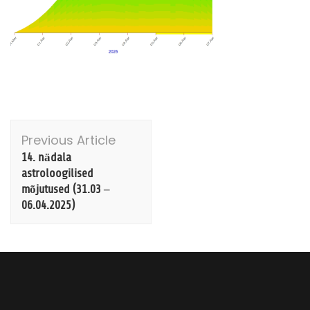
Post
Previous Article
Navigation
14. nädala
astroloogilised
mõjutused (31.03 –
06.04.2025)