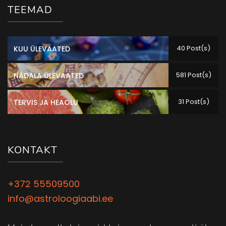
TEEMAD
40 Post(s)
KUU ÜLEVAATED
581 Post(s)
NÄDALA ÜLEVAATED
31 Post(s)
TERVIS JA HEAOLU
KONTAKT
+372 55509500
info@astroloogiaabi.ee