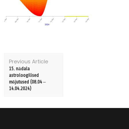
Post
Previous Article
Navigation
15. nädala
astroloogilised
mõjutused (08.04 –
14.04.2024)