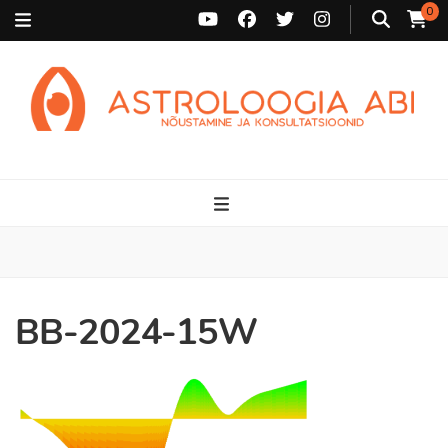
0
Astroloogia Abi
Broneeri astroloogiline konsultatsioon Karini juurde. Sünnikaardi
tõlgendused, aasta ülevaated, sünniaja täpsustamine ja
personaalne nõustamine.
BB-2024-15W