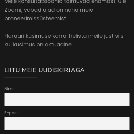
Meie konsultatsioonid toimuvad enamasti üle
Zoomi, vabad ajad on näha meie
broneerimissüsteemist.
Horaari küsimuse korral helista meile just siis
kui küsimus on aktuaalne.
LIITU MEIE UUDISKIRJAGA
Nimi
E-post