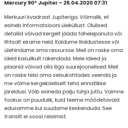
Mercury 90° Jupiter – 26.04.2020 07:31
Merkuuri kvadraat Jupiteriga. Võimalik, et
esineb informatsiooni üleküllust. Olulised
detailid võivad kergelt jääda tähelepanuta või
lihtsalt eirame neid. Kaldume liialdustesse või
ülehindame oma ressursse. Meil on raske oma
ideid kasulikult rakendada. Meie ideed ja
plaanid võivad olla liiga suurejoonelised. Meil
on raske teisi oma seisukohtades veenda ja
me võime kergekäeliselt teha ennatlikke
järeldusi. Võib esineda palju tühja juttu. Vaimne
fookus on puudulik, kuid teeme mõõdetavaid
edusamme kui suudame keskenduda. See
transiit ei soosi reisimist.