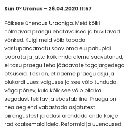
Sun 0° Uranus – 26.04.2020 11:57
Päikese ühendus Uraaniga. Meid kõiki
hõlmavad praegu ebatavalised ja huvitavad
võnked. Kuigi meid võib tabada
vastupandamatu soov oma elu pahupidi
pöörata ja jätta kõik mida oleme saavutanud,
ei tasu praegu teha jäädavate tagajärgedega
otsuseid. Tõsi on, et näeme praegu asju ja
olukordi uues valguses ja see võib tunduda
väga põnev, kuid kõik see võib olla ka
segadust tekitav ja ebastabiilne. Praegu on
hea aeg end vabastada asjatutest
piirangustest ja edasi arendada enda kõige
radikaalsemaid ideid. Reformid ja uuendused