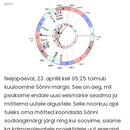
Neljapäeval, 23. aprillil kell 05:25 toimub
kuuloomine Sõnni märgis. See on aeg, mil
peaksime endale uusi eesmärke seadma ja
mõtlema uutele algustele. Selle noorkuu ajal
tuleks oma mõtted koondada Sõnni
sodiaagimärgi järgi ning kui soovime, saame
ka käimasolevatele projektidele uut energiat