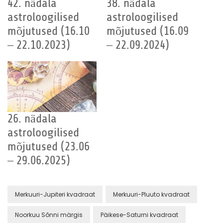
42. nädala
38. nädala
astroloogilised
astroloogilised
mõjutused (16.10
mõjutused (16.09
– 22.10.2023)
– 22.09.2024)
26. nädala
astroloogilised
mõjutused (23.06
– 29.06.2025)
Merkuuri-Jupiteri kvadraat
Merkuuri-Pluuto kvadraat
Noorkuu Sõnni märgis
Päikese-Saturni kvadraat