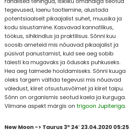
rahalised tehingud, isikliku omandiga seotud
tegevused, laenu taotlemine, alustada
potentsiaalselt pikaajalist suhet, muusika ja
kodu sisustamine. Kasvavad kannatlikus,
töökus, sihikindlus ja praktilisus. Sõnni kuu
soosib ameteid mis nõuavad pikaajalist ja
püsivat panustamist, kuid see aeg sobib
täiesti ka mugavaks ja õdusaks puhkuseks.
Hea aeg taimede hooldamiseks. Sõnni kuuga
oleks targem vältida tegevusi mis nõuavad
väledust, kiiret otsustusvõimet ja kiiret taipu.
Sõnn on organismis seotud kaela ja kurguga.
Viimane aspekt märgis on
trigoon Jupiteriga
.
New Moon -> Taurus 3° 24′ 23.04.2020 05:25