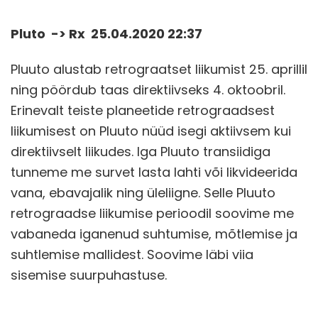
Pluto -> Rx 25.04.2020 22:37
Pluuto alustab retrograatset liikumist 25. aprillil
ning pöördub taas direktiivseks 4. oktoobril.
Erinevalt teiste planeetide retrograadsest
liikumisest on Pluuto nüüd isegi aktiivsem kui
direktiivselt liikudes. Iga Pluuto transiidiga
tunneme me survet lasta lahti või likvideerida
vana, ebavajalik ning üleliigne. Selle Pluuto
retrograadse liikumise perioodil soovime me
vabaneda iganenud suhtumise, mõtlemise ja
suhtlemise mallidest. Soovime läbi viia
sisemise suurpuhastuse.