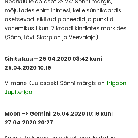
Noorkuu leiab aset 3° 24′ Sõnni märgis,
mõjutades enim inimesi, kelle sünnikaardis
asetsevad isiklikud planeedid ja punktid
vahemikus 1 kuni 7 kraadi kindlates märkides
(Sõnn, Lõvi, Skorpion ja Veevalaja).
Sihitu kuu – 25.04.2020 03
:42 kuni
25.04.2020 10:19
Viimane Kuu aspekt Sõnni märgis on
trigoon
Jupiteriga
.
Moon -> Gemini 25.04.2020 10:19 kuni
27.04.2020 20:27
Kaksikute kuuga on üldiselt soodustatud