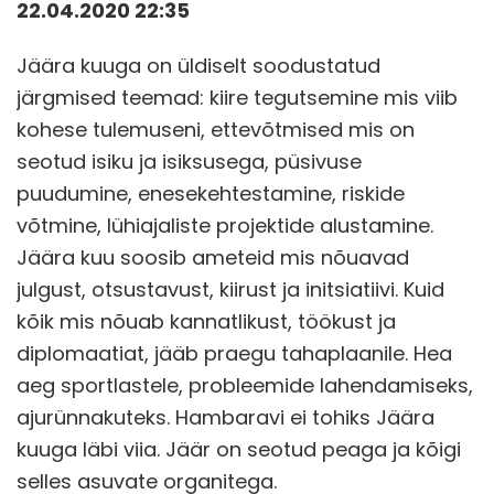
22.04.2020 22:35
Jäära kuuga on üldiselt soodustatud
järgmised teemad: kiire tegutsemine mis viib
kohese tulemuseni, ettevõtmised mis on
seotud isiku ja isiksusega, püsivuse
puudumine, enesekehtestamine, riskide
võtmine, lühiajaliste projektide alustamine.
Jäära kuu soosib ameteid mis nõuavad
julgust, otsustavust, kiirust ja initsiatiivi. Kuid
kõik mis nõuab kannatlikust, töökust ja
diplomaatiat, jääb praegu tahaplaanile. Hea
aeg sportlastele, probleemide lahendamiseks,
ajurünnakuteks. Hambaravi ei tohiks Jäära
kuuga läbi viia. Jäär on seotud peaga ja kõigi
selles asuvate organitega.