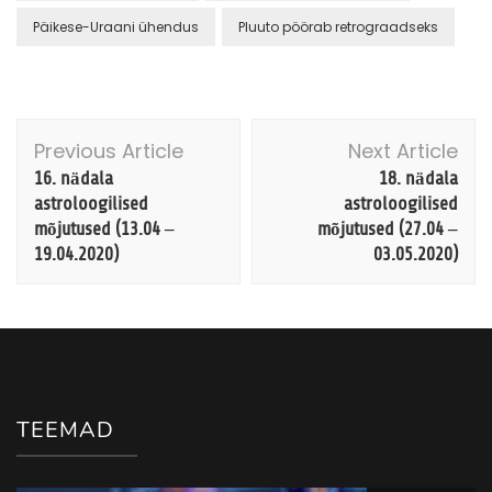
Päikese-Uraani ühendus
Pluuto pöörab retrograadseks
Post
Previous Article
Next Article
Navigation
16. nädala
18. nädala
astroloogilised
astroloogilised
mõjutused (13.04 –
mõjutused (27.04 –
19.04.2020)
03.05.2020)
TEEMAD