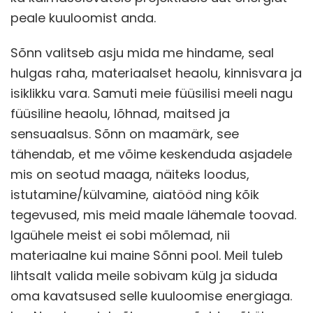
peale kuuloomist anda.
Sõnn valitseb asju mida me hindame, seal
hulgas raha, materiaalset heaolu, kinnisvara ja
isiklikku vara. Samuti meie füüsilisi meeli nagu
füüsiline heaolu, lõhnad, maitsed ja
sensuaalsus. Sõnn on maamärk, see
tähendab, et me võime keskenduda asjadele
mis on seotud maaga, näiteks loodus,
istutamine/külvamine, aiatööd ning kõik
tegevused, mis meid maale lähemale toovad.
Igaühele meist ei sobi mõlemad, nii
materiaalne kui maine Sõnni pool. Meil tuleb
lihtsalt valida meile sobivam külg ja siduda
oma kavatsused selle kuuloomise energiaga.