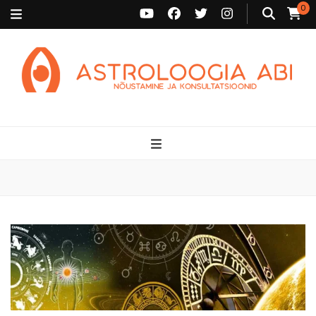
0
Astroloogia Abi
Broneeri astroloogiline konsultatsioon Karini juurde. Sünnikaardi
tõlgendused, aasta ülevaated, sünniaja täpsustamine ja
personaalne nõustamine.