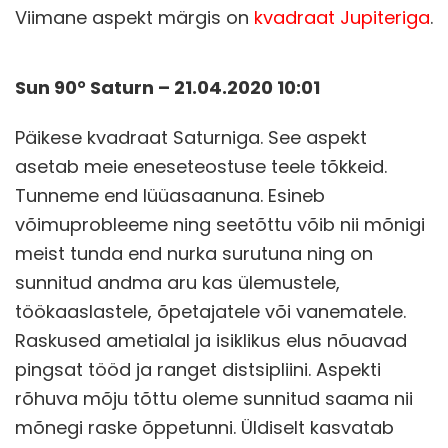
Viimane aspekt märgis on
kvadraat Jupiteriga
.
Sun 90° Saturn – 21.04.2020 10:01
Päikese kvadraat Saturniga. See aspekt
asetab meie eneseteostuse teele tõkkeid.
Tunneme end lüüasaanuna. Esineb
võimuprobleeme ning seetõttu võib nii mõnigi
meist tunda end nurka surutuna ning on
sunnitud andma aru kas ülemustele,
töökaaslastele, õpetajatele või vanematele.
Raskused ametialal ja isiklikus elus nõuavad
pingsat tööd ja ranget distsipliini. Aspekti
rõhuva mõju tõttu oleme sunnitud saama nii
mõnegi raske õppetunni. Üldiselt kasvatab