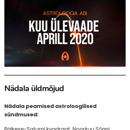
Nädala üldmõjud
Nädala peamised astroloogilised
sündmused:
Päikese-Saturni kvadraat, Noorkuu Sõnni