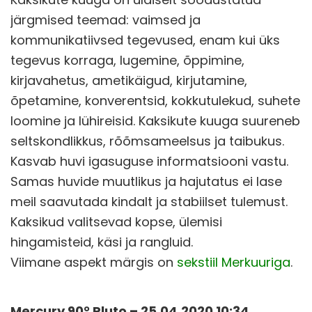
järgmised teemad: vaimsed ja
kommunikatiivsed tegevused, enam kui üks
tegevus korraga, lugemine, õppimine,
kirjavahetus, ametikäigud, kirjutamine,
õpetamine, konverentsid, kokkutulekud, suhete
loomine ja lühireisid. Kaksikute kuuga suureneb
seltskondlikkus, rõõmsameelsus ja taibukus.
Kasvab huvi igasuguse informatsiooni vastu.
Samas huvide muutlikus ja hajutatus ei lase
meil saavutada kindalt ja stabiilset tulemust.
Kaksikud valitsevad kopse, ülemisi
hingamisteid, käsi ja rangluid.
Viimane aspekt märgis on
sekstiil Merkuuriga
.
Mercury 90° Pluto – 25.04.2020 10:34