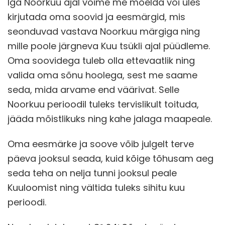
Iga Noorkuu ajal võime me mõelda või üles
kirjutada oma soovid ja eesmärgid, mis
seonduvad vastava Noorkuu märgiga ning
mille poole järgneva Kuu tsükli ajal püüdleme.
Oma soovidega tuleb olla ettevaatlik ning
valida oma sõnu hoolega, sest me saame
seda, mida arvame end väärivat. Selle
Noorkuu perioodil tuleks tervislikult toituda,
jääda mõistlikuks ning kahe jalaga maapeale.
Oma eesmärke ja soove võib julgelt terve
päeva jooksul seada, kuid kõige tõhusam aeg
seda teha on nelja tunni jooksul peale
Kuuloomist ning vältida tuleks sihitu kuu
perioodi.