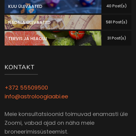
40 Post(s)
KUU ÜLEVAATED
581 Post(s)
NÄDALA ÜLEVAATED
31 Post(s)
TERVIS JA HEAOLU
KONTAKT
+372 55509500
info@astroloogiaabi.ee
Meie konsultatsioonid toimuvad enamasti üle
Zoomi, vabad ajad on näha meie
broneerimissüsteemist.