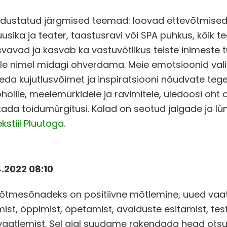
odustatud järgmised teemad: loovad ettevõtmised,
muusika ja teater, taastusravi või SPA puhkus, kõik
avad ja kasvab ka vastuvõtlikus teiste inimeste t
lle nimel midagi ohverdama. Meie emotsioonid val
leda kujutlusvõimet ja inspiratsiooni nõudvate te
oholile, meelemürkidele ja ravimitele, üledoosi oht
stada toidumürgitusi. Kalad on seotud jalgade ja l
kstiil Pluutoga
.
4.2022 08:10
a. Võtmesõnadeks on positiivne mõtlemine, uued va
amist, õppimist, õpetamist, avalduste esitamist, tes
vaatlemist. Sel ajal suudame rakendada head ots