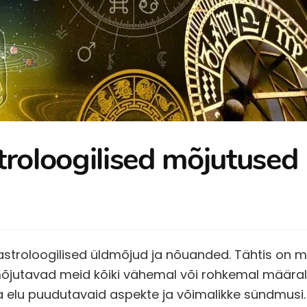
troloogilised mõjutused 
 astroloogilised üldmõjud ja nõuanded. Tähtis on m
mõjutavad meid kõiki vähemal või rohkemal määral.
a elu puudutavaid aspekte ja võimalikke sündmusi.