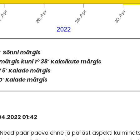
28′ Sõnni märgis
 märgis kuni 1° 38′ Kaksikute märgis
9° 5′ Kalade märgis
 40′ Kalade märgis
04.2022 01:42
. Need paar päeva enne ja pärast aspekti kulminats