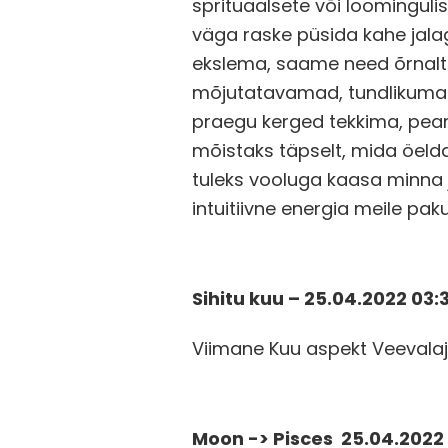
sprituaalsete või loominguli
väga raske püsida kahe jala
ekslema, saame need õrnalt 
mõjutatavamad, tundlikumad 
praegu kerged tekkima, peame
mõistaks täpselt, mida öel
tuleks vooluga kaasa minna 
intuitiivne energia meile pak
Sihitu kuu – 25.04.2022 03:
Viimane Kuu aspekt Veevala
Moon -> Pisces 25.04.2022 1