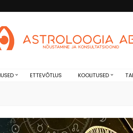
Abi
de. Sünnikaardi tõlgendused, aasta ülevaated, sünniaja täpsustami
NUSED
ETTEVÕTLUS
KOOLITUSED
TA