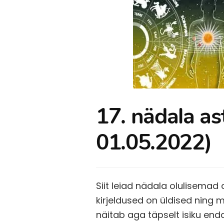
17. nädala as
01.05.2022)
Siit leiad nädala olulisemad
kirjeldused on üldised ning 
näitab aga täpselt isiku end