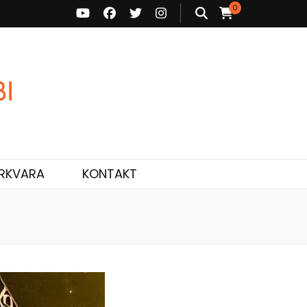
0
ne ja personaalne nõustamine.
RKVARA
KONTAKT