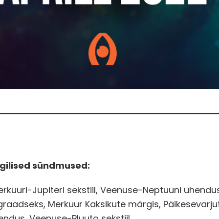
gilised sündmused:
Merkuuri-Jupiteri sekstiil, Veenuse-Neptuuni ühendu
graadseks, Merkuur Kaksikute märgis, Päikesevarju
ndus, Veenuse-Pluuto sekstiil.