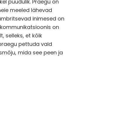
kel puudulik. Praegu on
 meie meeled lähevad
 ümbritsevad inimesed on
d kommunikatsioonis on
selleks, et kõik
praegu pettuda vaid
smõju, mida see peen ja