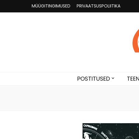
MÜÜGITINGIMUSED
PRIVAATSUSPOLIITIKA
Astroloogia 
Broneeri astroloogiline konsultatsioon Karini juur
POSTITUSED
TEE