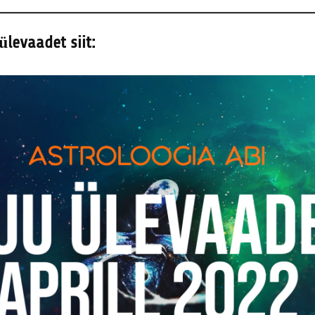
ülevaadet siit: