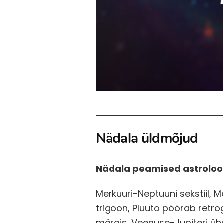
Nädala üldmõjud
Nädala peamised astroloo
Merkuuri-Neptuuni sekstiil, 
trigoon, Pluuto pöörab retro
märgis, Veenuse-Jupiteri ühe