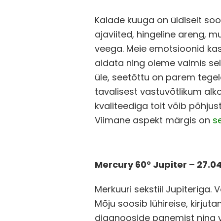
Kalade kuuga on üldiselt so
ajaviited, hingeline areng, 
veega. Meie emotsioonid kasv
aidata ning oleme valmis se
üle, seetõttu on parem tege
tavalisest vastuvõtlikum alk
kvaliteediga toit võib põhju
Viimane aspekt märgis on
se
Mercury 60° Jupiter – 27.0
Merkuuri sekstiil Jupiterig
Mõju soosib lühireise, kirjut
diagnooside panemist ning 