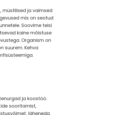
 müstilised ja vaimsed
 tegevused mis on seotud
unnetele. Soovime teisi
itsevad kaine mõistuse
gevustega. Organism on
 on suurem. Kehva
ümfisüsteemiga.
atenurgad ja koostöö.
tide sooritamist,
ustusvõimet, läheneda