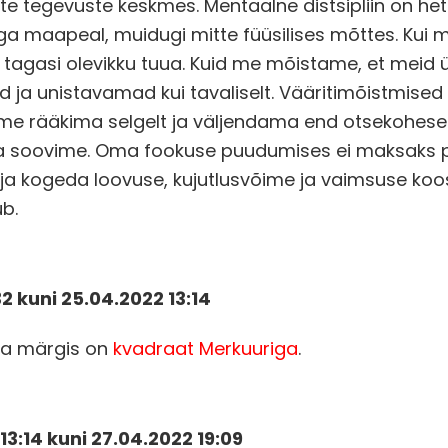
ste tegevuste keskmes. Mentaalne distsipliin on het
ga maapeal, muidugi mitte füüsilises mõttes. Kui
tagasi olevikku tuua. Kuid me mõistame, et meid
ja unistavamad kui tavaliselt. Vääritimõistmise
 rääkima selgelt ja väljendama end otsekoheselt, 
da soovime. Oma fookuse puudumises ei maksaks 
ja kogeda loovuse, kujutlusvõime ja vaimsuse koo
ub.
32 kuni 25.04.2022 13:14
ja märgis on
kvadraat Merkuuriga
.
3:14 kuni 27.04.2022 19:09