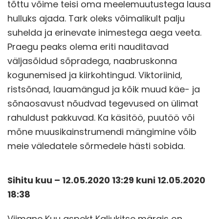
tõttu võime teisi oma meelemuutustega lausa
hulluks ajada. Tark oleks võimalikult palju
suhelda ja erinevate inimestega aega veeta.
Praegu peaks olema eriti nauditavad
väljasõidud sõpradega, naabruskonna
kogunemised ja kiirkohtingud. Viktoriinid,
ristsõnad, lauamängud ja kõik muud käe- ja
sõnaosavust nõudvad tegevused on ülimat
rahuldust pakkuvad. Ka käsitöö, puutöö või
mõne muusikainstrumendi mängimine võib
meie väledatele sõrmedele hästi sobida.
Sihitu kuu – 12.05.2020 13
:29 kuni 12.05.2020
18:38
Viimane Kuu aspekt Kaljukitse märgis on