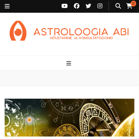
0
Astroloogia Abi
Broneeri astroloogiline konsultatsioon Karini juurde. Sünnikaardi
tõlgendused, aasta ülevaated, sünniaja täpsustamine ja
personaalne nõustamine.