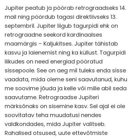
Jupiter peatub ja pöörab retrograadseks 14.
mail ning pöördub tagasi direktiivseks 13.
septembril. Jupiter liigub tagurpidi ehk on
retrograadne seekord kardinaalses
maamärgis – Kaljukitses. Jupiter tähistab
kasvu ja laienemist ning ka küllust. Tagurpidi
liikudes on need energiad pööratud
sissepoole. See on aeg mil tuleks enda sisse
vaadata, mida oleme seni saavutanud, kuhu
me soovime jõuda ja kelle või mille abil seda
saavutame. Retrograadse Jupiteri
märksõnaks on sisemine kasv. Sel ajal ei ole
soovitatav teha muudatusi nendes
valdkondades, mida Jupiter valitseb.
Rahalised otsused, uute ettevõtmiste