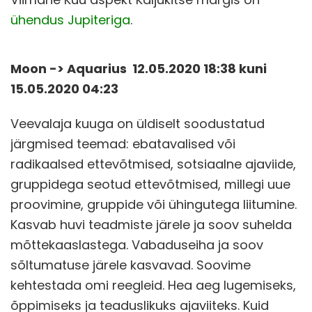
ühendus Jupiteriga
.
Moon -> Aquarius 12.05.2020 18:38 kuni
15.05.2020 04:23
Veevalaja kuuga on üldiselt soodustatud
järgmised teemad: ebatavalised või
radikaalsed ettevõtmised, sotsiaalne ajaviide,
gruppidega seotud ettevõtmised, millegi uue
proovimine, gruppide või ühingutega liitumine.
Kasvab huvi teadmiste järele ja soov suhelda
mõttekaaslastega. Vabaduseiha ja soov
sõltumatuse järele kasvavad. Soovime
kehtestada omi reegleid. Hea aeg lugemiseks,
õppimiseks ja teaduslikuks ajaviiteks. Kuid