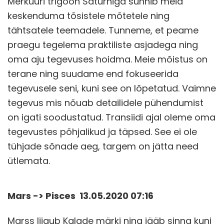
Merkuuri trigoon Saturniga sunnib meid
keskenduma tõsistele mõtetele ning
tähtsatele teemadele. Tunneme, et peame
praegu tegelema praktiliste asjadega ning
oma aju tegevuses hoidma. Meie mõistus on
terane ning suudame end fokuseerida
tegevusele seni, kuni see on lõpetatud. Vaimne
tegevus mis nõuab detailidele pühendumist
on igati soodustatud. Transiidi ajal oleme oma
tegevustes põhjalikud ja täpsed. See ei ole
tühjade sõnade aeg, targem on jätta need
ütlemata.
Mars -> Pisces 13.05.2020 07:16
Marss liigub Kalade märki ning jääb sinna kuni