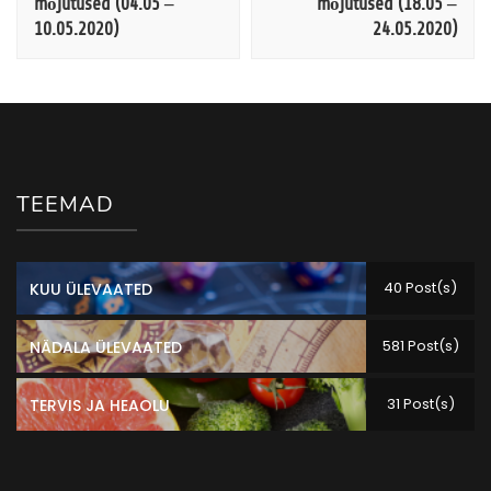
mõjutused (04.05 –
mõjutused (18.05 –
10.05.2020)
24.05.2020)
TEEMAD
40 Post(s)
KUU ÜLEVAATED
581 Post(s)
NÄDALA ÜLEVAATED
31 Post(s)
TERVIS JA HEAOLU