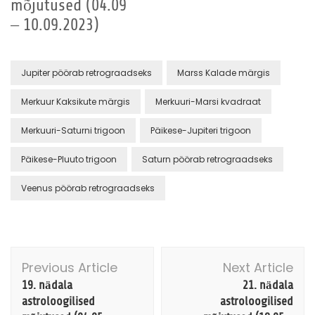
mõjutused (04.09
– 10.09.2023)
Jupiter pöörab retrograadseks
Marss Kalade märgis
Merkuur Kaksikute märgis
Merkuuri-Marsi kvadraat
Merkuuri-Saturni trigoon
Päikese-Jupiteri trigoon
Päikese-Pluuto trigoon
Saturn pöörab retrograadseks
Veenus pöörab retrograadseks
Post
Previous Article
Next Article
Navigation
19. nädala
21. nädala
astroloogilised
astroloogilised