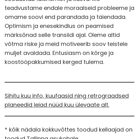
teadvustame endale moraalseid probleeme ja
omame soovi end parandada ja täiendada.
Optimism ja enesekindlus on peamised
märksõnad selle transiidi ajal. Oleme altid
võtma riske ja meid motiveerib soov teistele
muljet avaldada. Entusiasm on kõrge ja
koostööpakkumised kerged tulema.
Sihitu kuu info, kuufaasid ning retrograadsed
planeedid leiad nüüd kuu ülevaate alt.
* kõik nädala kokkuvõttes toodud kellaajad on
toodud Tallinna asukohale.