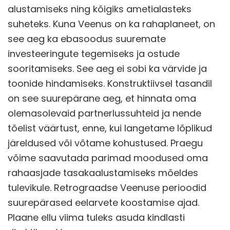
alustamiseks ning kõigiks ametialasteks
suheteks. Kuna Veenus on ka rahaplaneet, on
see aeg ka ebasoodus suuremate
investeeringute tegemiseks ja ostude
sooritamiseks. See aeg ei sobi ka värvide ja
toonide hindamiseks. Konstruktiivsel tasandil
on see suurepärane aeg, et hinnata oma
olemasolevaid partnerlussuhteid ja nende
tõelist väärtust, enne, kui langetame lõplikud
järeldused või võtame kohustused. Praegu
võime saavutada parimad moodused oma
rahaasjade tasakaalustamiseks mõeldes
tulevikule. Retrograadse Veenuse perioodid
suurepärased eelarvete koostamise ajad.
Plaane ellu viima tuleks asuda kindlasti