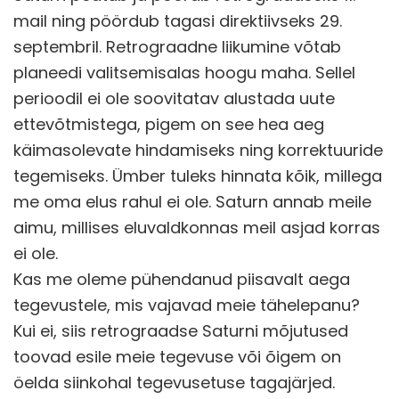
mail ning pöördub tagasi direktiivseks 29.
septembril. Retrograadne liikumine võtab
planeedi valitsemisalas hoogu maha. Sellel
perioodil ei ole soovitatav alustada uute
ettevõtmistega, pigem on see hea aeg
käimasolevate hindamiseks ning korrektuuride
tegemiseks. Ümber tuleks hinnata kõik, millega
me oma elus rahul ei ole. Saturn annab meile
aimu, millises eluvaldkonnas meil asjad korras
ei ole.
Kas me oleme pühendanud piisavalt aega
tegevustele, mis vajavad meie tähelepanu?
Kui ei, siis retrograadse Saturni mõjutused
toovad esile meie tegevuse või õigem on
öelda siinkohal tegevusetuse tagajärjed.