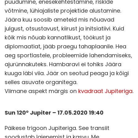
puudumine, enesekehtestamine, riskide
võtmine, lühiajaliste projektide alustamine.
Jäära kuu soosib ameteid mis nõuavad
julgust, otsustavust, kiirust ja initsiatiivi. Kuid
kõik mis nõuab kannatlikust, töökust ja
diplomaatiat, jääb praegu tahaplaanile. Hea
aeg sportlastele, probleemide lahendamiseks,
ajurünnakuteks. Hambaravi ei tohiks Jäära
kuuga läbi viia. Jäär on seotud peaga ja kõigi
selles asuvate organitega.
Viimane aspekt märgis on
kvadraat Jupiteriga
.
Sun 120° Jupiter – 17.05.2020 19:40
Päikese trigoon Jupiteriga. See transiit
soodustab laienemist ja kasvu. Me