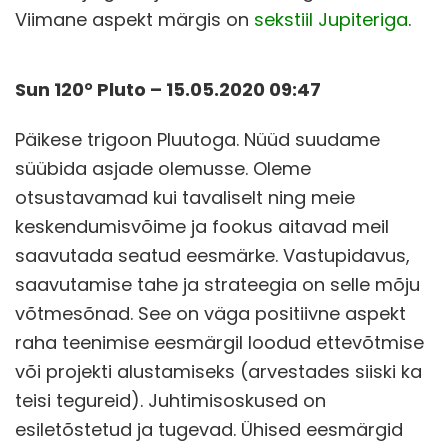
Viimane aspekt märgis on
sekstiil Jupiteriga
.
Sun 120° Pluto – 15.05.2020 09:47
Päikese trigoon Pluutoga. Nüüd suudame
süübida asjade olemusse. Oleme
otsustavamad kui tavaliselt ning meie
keskendumisvõime ja fookus aitavad meil
saavutada seatud eesmärke. Vastupidavus,
saavutamise tahe ja strateegia on selle mõju
võtmesõnad. See on väga positiivne aspekt
raha teenimise eesmärgil loodud ettevõtmise
või projekti alustamiseks (arvestades siiski ka
teisi tegureid). Juhtimisoskused on
esiletõstetud ja tugevad. Ühised eesmärgid