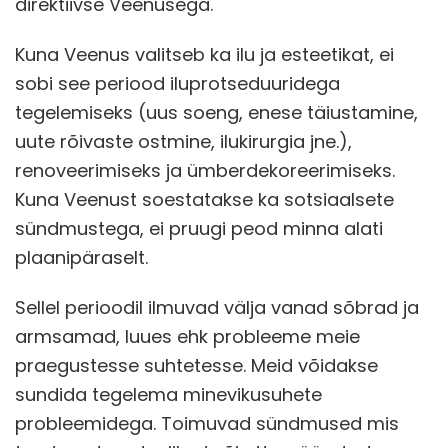
direktiivse Veenusega.
Kuna Veenus valitseb ka ilu ja esteetikat, ei
sobi see periood iluprotseduuridega
tegelemiseks (uus soeng, enese täiustamine,
uute rõivaste ostmine, ilukirurgia jne.),
renoveerimiseks ja ümberdekoreerimiseks.
Kuna Veenust soestatakse ka sotsiaalsete
sündmustega, ei pruugi peod minna alati
plaanipäraselt.
Sellel perioodil ilmuvad välja vanad sõbrad ja
armsamad, luues ehk probleeme meie
praegustesse suhtetesse. Meid võidakse
sundida tegelema minevikusuhete
probleemidega. Toimuvad sündmused mis