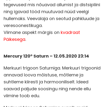
tegevused mis nõuavad allumist ja distsipliini
ning igavad tööd muutuvad nüüd veelgi
hullemaks. Veevalaja on seotud pahkluude ja
veresoonestikuga.
Viimane aspekt märgis on
kvadraat
Päikesega
.
Mercury 120° Saturn – 12.05.2020 23:14
Merkuuri trigoon Saturniga. Merkuuri trigoonid
annavad loova mõistuse, mõtleme ja
suhtleme kiiresti ja harmooniliselt. Ideed
saavad paljude soosingu ning nende ellu
viimine toob edu.