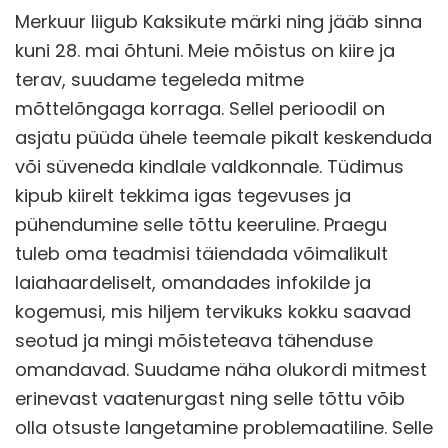
Merkuur liigub Kaksikute märki ning jääb sinna
kuni 28. mai õhtuni. Meie mõistus on kiire ja
terav, suudame tegeleda mitme
mõttelõngaga korraga. Sellel perioodil on
asjatu püüda ühele teemale pikalt keskenduda
või süveneda kindlale valdkonnale. Tüdimus
kipub kiirelt tekkima igas tegevuses ja
pühendumine selle tõttu keeruline. Praegu
tuleb oma teadmisi täiendada võimalikult
laiahaardeliselt, omandades infokilde ja
kogemusi, mis hiljem tervikuks kokku saavad
seotud ja mingi mõisteteava tähenduse
omandavad. Suudame näha olukordi mitmest
erinevast vaatenurgast ning selle tõttu võib
olla otsuste langetamine problemaatiline. Selle