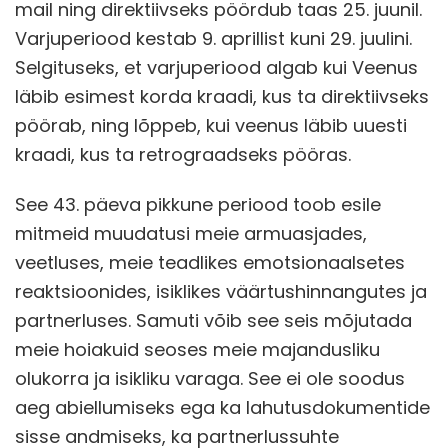
mail ning direktiivseks pöördub taas 25. juunil.
Varjuperiood kestab 9. aprillist kuni 29. juulini.
Selgituseks, et varjuperiood algab kui Veenus
läbib esimest korda kraadi, kus ta direktiivseks
pöörab, ning lõppeb, kui veenus läbib uuesti
kraadi, kus ta retrograadseks pööras.
See 43. päeva pikkune periood toob esile
mitmeid muudatusi meie armuasjades,
veetluses, meie teadlikes emotsionaalsetes
reaktsioonides, isiklikes väärtushinnangutes ja
partnerluses. Samuti võib see seis mõjutada
meie hoiakuid seoses meie majandusliku
olukorra ja isikliku varaga. See ei ole soodus
aeg abiellumiseks ega ka lahutusdokumentide
sisse andmiseks, ka partnerlussuhte