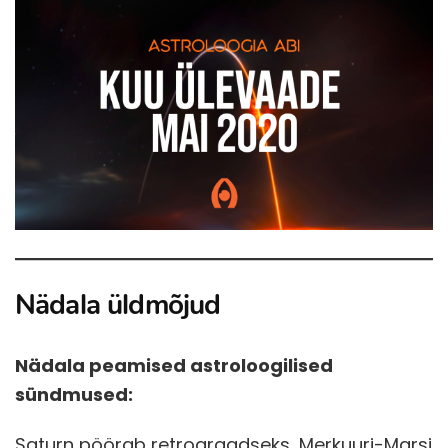
Nädala üldmõjud
Nädala peamised astroloogilised
sündmused:
Saturn pöörab retrograadseks, Merkuuri-Marsi