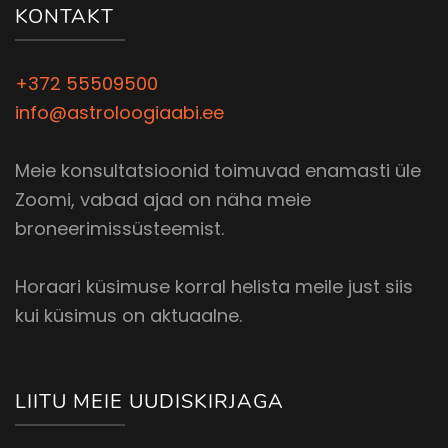
KONTAKT
+372 55509500
info@astroloogiaabi.ee
Meie konsultatsioonid toimuvad enamasti üle
Zoomi, vabad ajad on näha meie
broneerimissüsteemist.
Horaari küsimuse korral helista meile just siis
kui küsimus on aktuaalne.
LIITU MEIE UUDISKIRJAGA