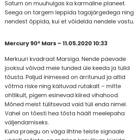
Saturn on muuhulgas ka karmaline planeet.
Seega on targem leppida tagajärgedega ning
nendest õppida, kui et võidelda nendele vastu.
Mercury 90° Mars – 11.05.2020 10:33
Merkuuri kvadraat Marsiga. Nende päevade
jooksul võivad meie tunded üle keeda ja tülid
tõusta. Paljud inimesed on ärritunud ja altid
võtma riske ning käituvad rutakalt – mitte
ohtlikult, pigem esinevad kiired vihahood.
Mõned meist tülitsevad vaid tüli enda nimel.
Vahel on tõesti hea tõsta häält meelepaha
väljendamiseks.
Kuna praegu on väga lihtne teiste signaale