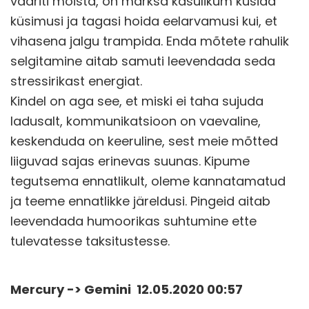
vääriti mõista, on märksa kasulikum küsida
küsimusi ja tagasi hoida eelarvamusi kui, et
vihasena jalgu trampida. Enda mõtete rahulik
selgitamine aitab samuti leevendada seda
stressirikast energiat.
Kindel on aga see, et miski ei taha sujuda
ladusalt, kommunikatsioon on vaevaline,
keskenduda on keeruline, sest meie mõtted
liiguvad sajas erinevas suunas. Kipume
tegutsema ennatlikult, oleme kannatamatud
ja teeme ennatlikke järeldusi. Pingeid aitab
leevendada humoorikas suhtumine ette
tulevatesse taksitustesse.
Mercury -> Gemini 12.05.2020 00:57