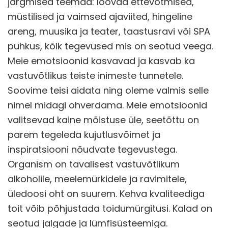
järgmised teemad: loovad ettevõtmised,
müstilised ja vaimsed ajaviited, hingeline
areng, muusika ja teater, taastusravi või SPA
puhkus, kõik tegevused mis on seotud veega.
Meie emotsioonid kasvavad ja kasvab ka
vastuvõtlikus teiste inimeste tunnetele.
Soovime teisi aidata ning oleme valmis selle
nimel midagi ohverdama. Meie emotsioonid
valitsevad kaine mõistuse üle, seetõttu on
parem tegeleda kujutlusvõimet ja
inspiratsiooni nõudvate tegevustega.
Organism on tavalisest vastuvõtlikum
alkoholile, meelemürkidele ja ravimitele,
üledoosi oht on suurem. Kehva kvaliteediga
toit võib põhjustada toidumürgitusi. Kalad on
seotud jalgade ja lümfisüsteemiga.