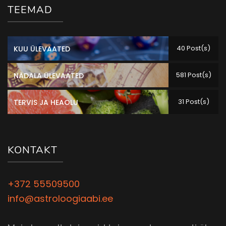
TEEMAD
40 Post(s)
KUU ÜLEVAATED
581 Post(s)
NÄDALA ÜLEVAATED
31 Post(s)
TERVIS JA HEAOLU
KONTAKT
+372 55509500
info@astroloogiaabi.ee