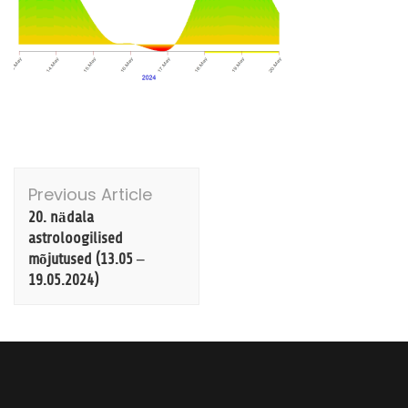
Post
Previous Article
Navigation
20. nädala
astroloogilised
mõjutused (13.05 –
19.05.2024)