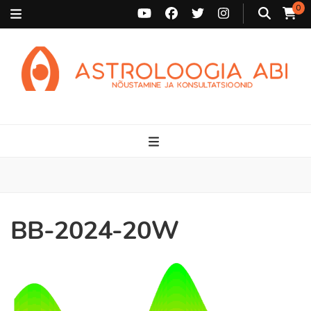
0
Astroloogia Abi
Broneeri astroloogiline konsultatsioon Karini juurde. Sünnikaardi
tõlgendused, aasta ülevaated, sünniaja täpsustamine ja
personaalne nõustamine.
BB-2024-20W