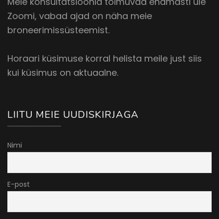
Meie konsultatsioonid toimuvad enamasti üle
Zoomi, vabad ajad on näha meie
broneerimissüsteemist.
Horaari küsimuse korral helista meile just siis
kui küsimus on aktuaalne.
LIITU MEIE UUDISKIRJAGA
Nimi
E-post