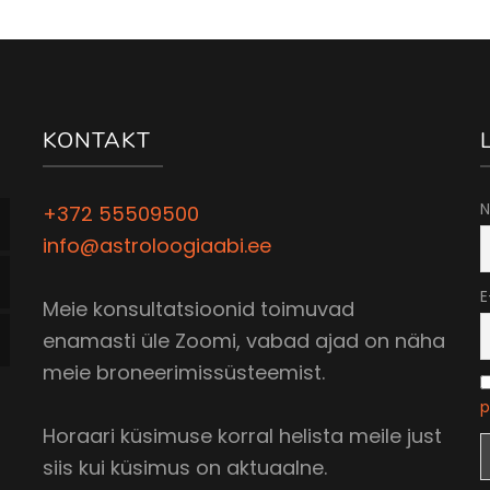
KONTAKT
N
+372 55509500
info@astroloogiaabi.ee
E
Meie konsultatsioonid toimuvad
enamasti üle Zoomi, vabad ajad on näha
meie broneerimissüsteemist.
p
Horaari küsimuse korral helista meile just
siis kui küsimus on aktuaalne.