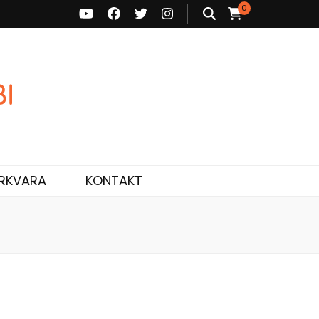
0
ne ja personaalne nõustamine.
RKVARA
KONTAKT