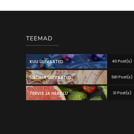
TEEMAD
40 Post(s)
KUU ÜLEVAATED
581 Post(s)
NÄDALA ÜLEVAATED
31 Post(s)
TERVIS JA HEAOLU