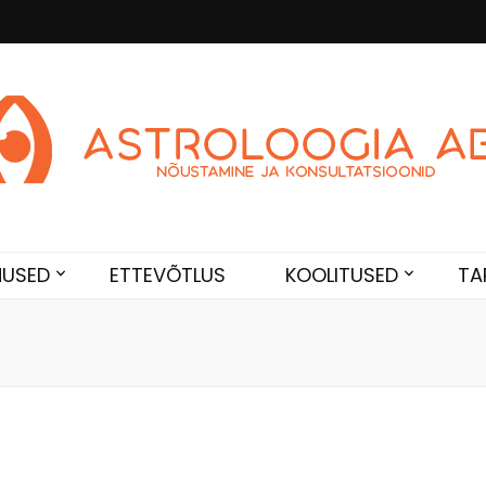
Abi
de. Sünnikaardi tõlgendused, aasta ülevaated, sünniaja täpsustami
NUSED
ETTEVÕTLUS
KOOLITUSED
TA