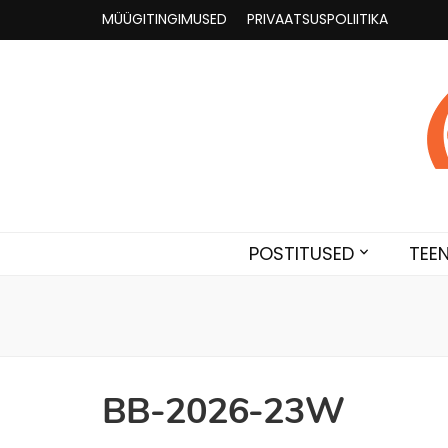
MÜÜGITINGIMUSED
PRIVAATSUSPOLIITIKA
Astroloogia 
Broneeri astroloogiline konsultatsioon Karini juur
POSTITUSED
TEE
BB-2026-23W