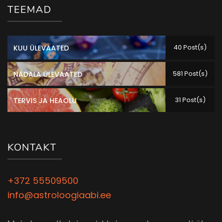
TEEMAD
40 Post(s)
KUU ÜLEVAATED
581 Post(s)
NÄDALA ÜLEVAATED
31 Post(s)
TERVIS JA HEAOLU
KONTAKT
+372 55509500
info@astroloogiaabi.ee