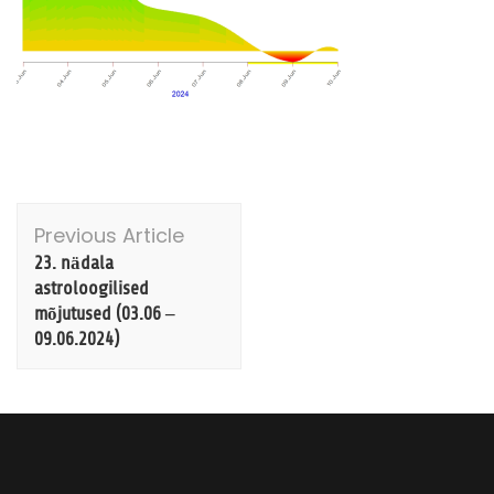
Post
Previous Article
Navigation
23. nädala
astroloogilised
mõjutused (03.06 –
09.06.2024)