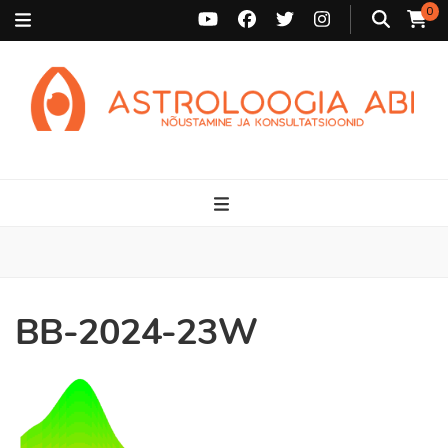
0
Astroloogia Abi
Broneeri astroloogiline konsultatsioon Karini juurde. Sünnikaardi
tõlgendused, aasta ülevaated, sünniaja täpsustamine ja
personaalne nõustamine.
BB-2024-23W