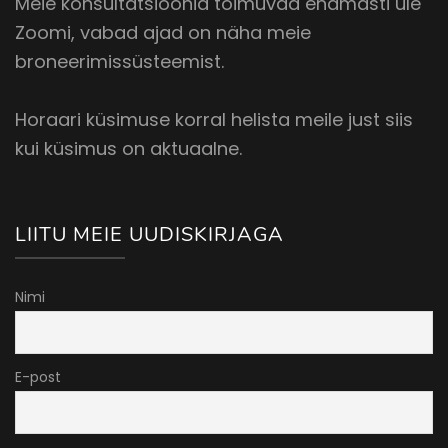
Meie konsultatsioonid toimuvad enamasti üle
Zoomi, vabad ajad on näha meie
broneerimissüsteemist.
Horaari küsimuse korral helista meile just siis
kui küsimus on aktuaalne.
LIITU MEIE UUDISKIRJAGA
Nimi
E-post