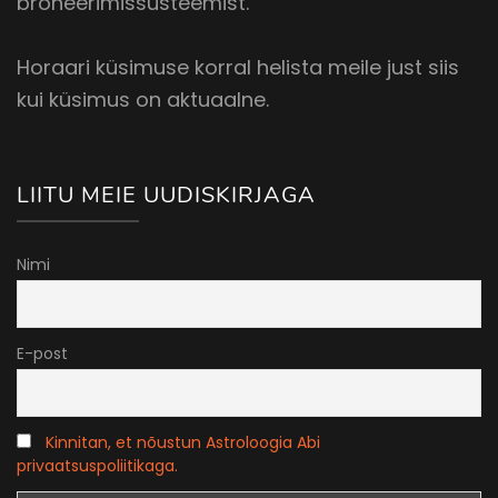
broneerimissüsteemist.
Horaari küsimuse korral helista meile just siis
kui küsimus on aktuaalne.
LIITU MEIE UUDISKIRJAGA
Nimi
E-post
Kinnitan, et nõustun Astroloogia Abi
privaatsuspoliitikaga.