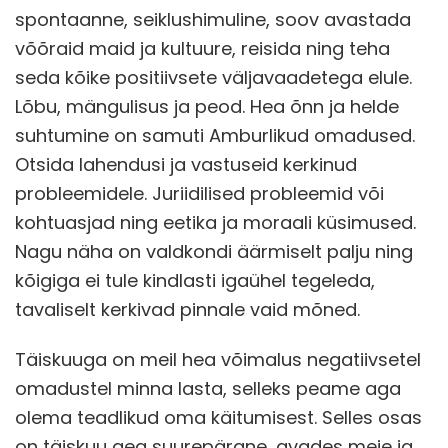
spontaanne, seiklushimuline, soov avastada
võõraid maid ja kultuure, reisida ning teha
seda kõike positiivsete väljavaadetega elule.
Lõbu, mängulisus ja peod. Hea õnn ja helde
suhtumine on samuti Amburlikud omadused.
Otsida lahendusi ja vastuseid kerkinud
probleemidele. Juriidilised probleemid või
kohtuasjad ning eetika ja moraali küsimused.
Nagu näha on valdkondi äärmiselt palju ning
kõigiga ei tule kindlasti igaühel tegeleda,
tavaliselt kerkivad pinnale vaid mõned.
Täiskuuga on meil hea võimalus negatiivsetel
omadustel minna lasta, selleks peame aga
olema teadlikud oma käitumisest. Selles osas
on täiskuu aeg suurepärane, avades meie ja