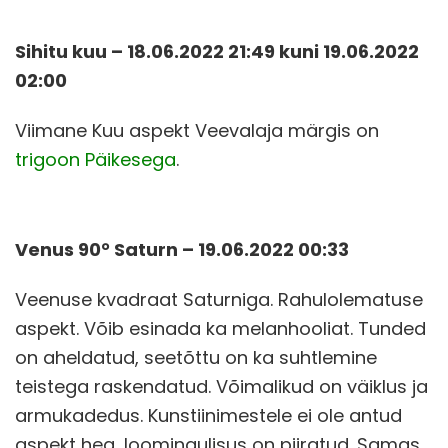
Sihitu kuu – 18.06.2022 21:49 kuni 19.06.2022
02:00
Viimane Kuu aspekt Veevalaja märgis on
trigoon Päikesega
.
Venus 90° Saturn – 19.06.2022 00:33
Veenuse kvadraat Saturniga. Rahulolematuse
aspekt. Võib esinada ka melanhooliat. Tunded
on aheldatud, seetõttu on ka suhtlemine
teistega raskendatud. Võimalikud on väiklus ja
armukadedus. Kunstiinimestele ei ole antud
aspekt hea, loomingulisus on piiratud. Samas