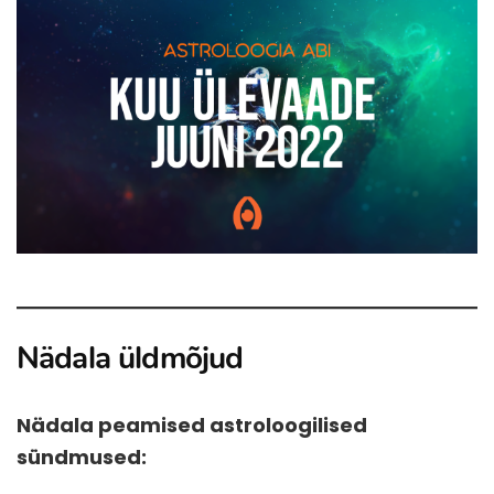
Nädala üldmõjud
Nädala peamised astroloogilised
sündmused: