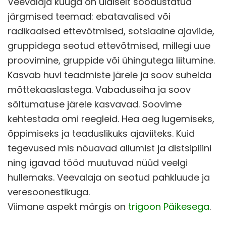
Veevalaja kuuga on üldiselt soodustatud
järgmised teemad: ebatavalised või
radikaalsed ettevõtmised, sotsiaalne ajaviide,
gruppidega seotud ettevõtmised, millegi uue
proovimine, gruppide või ühingutega liitumine.
Kasvab huvi teadmiste järele ja soov suhelda
mõttekaaslastega. Vabaduseiha ja soov
sõltumatuse järele kasvavad. Soovime
kehtestada omi reegleid. Hea aeg lugemiseks,
õppimiseks ja teaduslikuks ajaviiteks. Kuid
tegevused mis nõuavad allumist ja distsipliini
ning igavad tööd muutuvad nüüd veelgi
hullemaks. Veevalaja on seotud pahkluude ja
veresoonestikuga.
Viimane aspekt märgis on
trigoon Päikesega
.