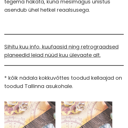
tegema hakata, kuna mesimagus unistus
asendub ühel hetkel reaalsusega.
S
ihitu kuu info, kuufaasid ning retrograadsed
planeedid leiad nüüd kuu ülevaate alt.
* kõik nädala kokkuvõttes toodud kellaajad on
toodud Tallinna asukohale.