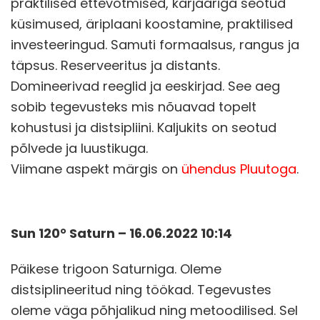
praktilised ettevõtmised, karjääriga seotud
küsimused, äriplaani koostamine, praktilised
investeeringud. Samuti formaalsus, rangus ja
täpsus. Reserveeritus ja distants.
Domineerivad reeglid ja eeskirjad. See aeg
sobib tegevusteks mis nõuavad topelt
kohustusi ja distsipliini. Kaljukits on seotud
põlvede ja luustikuga.
Viimane aspekt märgis on
ühendus Pluutoga
.
Sun 120° Saturn – 16.06.2022 10:14
Päikese trigoon Saturniga. Oleme
distsiplineeritud ning töökad. Tegevustes
oleme väga põhjalikud ning metoodilised. Sel