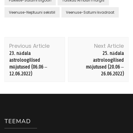
Päikese-Saturni trigoon
Täiskuu Amburi märgis
Veenuse-Neptuuni sekstiil
Veenuse-Saturni kvadraat
Post
Previous Article
Next Article
Navigation
23. nädala
25. nädala
astroloogilised
astroloogilised
mõjutused (06.06 –
mõjutused (20.06 –
12.06.2022)
26.06.2022)
TEEMAD