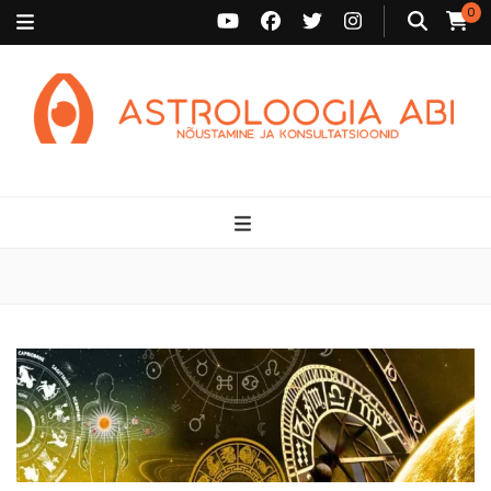
0
Astroloogia Abi
Broneeri astroloogiline konsultatsioon Karini juurde. Sünnikaardi
tõlgendused, aasta ülevaated, sünniaja täpsustamine ja
personaalne nõustamine.