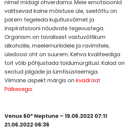
nimel midagi ohverdama. Meie emotsioonid
valitsevad kaine mõistuse üle, seetõttu on
parem tegeleda kujutlusvõimet ja
inspiratsiooni nõudvate tegevustega.
Organism on tavalisest vastuvõtlikum
alkoholile, meelemürkidele ja ravimitele,
üledoosi oht on suurem. Kehva kvaliteediga
toit võib põhjustada toidumürgitusi. Kalad on
seotud jalgade ja lümfisüsteemiga.
Viimane aspekt märgis on
kvadraat
Päikesega
.
Venus 60° Neptune – 19.06.2022 07:11
21.06.2022 06:36