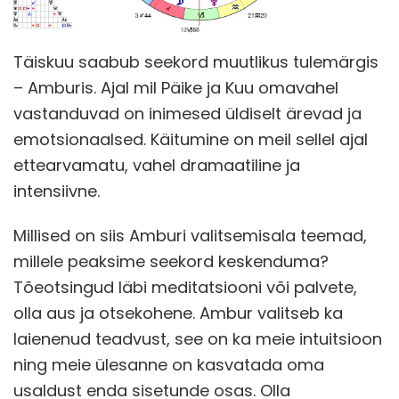
Täiskuu saabub seekord muutlikus tulemärgis
– Amburis. Ajal mil Päike ja Kuu omavahel
vastanduvad on inimesed üldiselt ärevad ja
emotsionaalsed. Käitumine on meil sellel ajal
ettearvamatu, vahel dramaatiline ja
intensiivne.
Millised on siis Amburi valitsemisala teemad,
millele peaksime seekord keskenduma?
Tõeotsingud läbi meditatsiooni või palvete,
olla aus ja otsekohene. Ambur valitseb ka
laienenud teadvust, see on ka meie intuitsioon
ning meie ülesanne on kasvatada oma
usaldust enda sisetunde osas. Olla