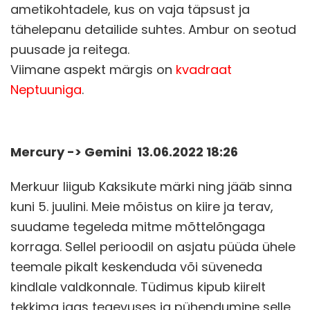
ametikohtadele, kus on vaja täpsust ja
tähelepanu detailide suhtes. Ambur on seotud
puusade ja reitega.
Viimane aspekt märgis on
kvadraat
Neptuuniga
.
Mercury -> Gemini 13.06.2022 18:26
Merkuur liigub Kaksikute märki ning jääb sinna
kuni 5. juulini. Meie mõistus on kiire ja terav,
suudame tegeleda mitme mõttelõngaga
korraga. Sellel perioodil on asjatu püüda ühele
teemale pikalt keskenduda või süveneda
kindlale valdkonnale. Tüdimus kipub kiirelt
tekkima igas tegevuses ja pühendumine selle