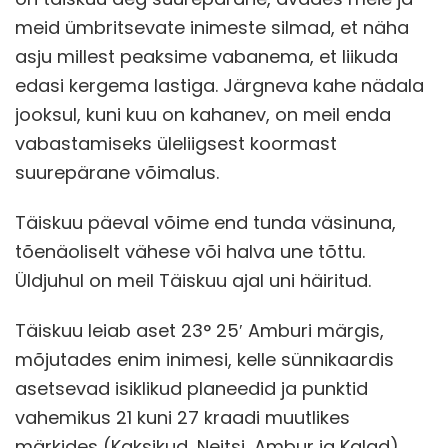
meid ümbritsevate inimeste silmad, et näha
asju millest peaksime vabanema, et liikuda
edasi kergema lastiga. Järgneva kahe nädala
jooksul, kuni kuu on kahanev, on meil enda
vabastamiseks üleliigsest koormast
suurepärane võimalus.
Täiskuu päeval võime end tunda väsinuna,
tõenäoliselt vähese või halva une tõttu.
Üldjuhul on meil Täiskuu ajal uni häiritud.
Täiskuu leiab aset 23° 25′ Amburi märgis,
mõjutades enim inimesi, kelle sünnikaardis
asetsevad isiklikud planeedid ja punktid
vahemikus 21 kuni 27 kraadi muutlikes
märkides (Kaksikud, Neitsi, Ambur ja Kalad).