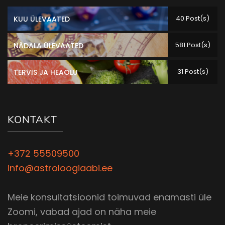
40 Post(s)
KUU ÜLEVAATED
581 Post(s)
NÄDALA ÜLEVAATED
31 Post(s)
TERVIS JA HEAOLU
KONTAKT
+372 55509500
info@astroloogiaabi.ee
Meie konsultatsioonid toimuvad enamasti üle
Zoomi, vabad ajad on näha meie