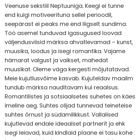
Veenuse sekstiil Neptuuniga. Keegi ei tunne
end kuigi motiveerituna sellel perioodil,
seepärast ei peaks me end liigselt sundima.
Töö asemel tunduvad igasugused loovad
väljendusviisid märksa ahvatlevamad – kunst,
muusika, loodus ja isegi romantika. Vajame
hämarat valgust ja vaikset, mahedat
muusikat. Oleme väga kergesti mõjutatavad.
Meie kujutlusvõime kasvab. Kujuteldav maailm
tundub märksa nauditavam kui reaalsus.
Romantilistes ja sotsiaalsetes suhetes on käes
imeline aeg. Suhtes olijad tunnevad teineteise
suhtes õrnust ja südamilikkust. Vallalised
kujutlevad endale ideaalset partnerit ja ehk
isegi leiavad, kuid kindlaid plaane ei tasu kohe