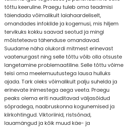
tõttu keeruline. Praegu tuleb oma teadmisi
täiendada võimalikult laiahaardeliselt,
omandades infokilde ja kogemusi, mis hiljem
tervikuks kokku saavad seotud ja mingi
mõisteteava tähenduse omandavad.
Suudame näha olukordi mitmest erinevast
vaatenurgast ning selle tõttu võib olla otsuste
langetamine problemaatiline. Selle tõttu võime
teisi oma meelemuutustega lausa hulluks
ajada. Tark oleks võimalikult palju suhelda ja
erinevate inimestega aega veeta. Praegu
peaks olema eriti nauditavad väljasõidud
sõpradega, naabruskonna kogunemised ja
kiirkohtingud. Viktoriinid, ristsõnad,
lauamängud ja kõik muud käe- ja