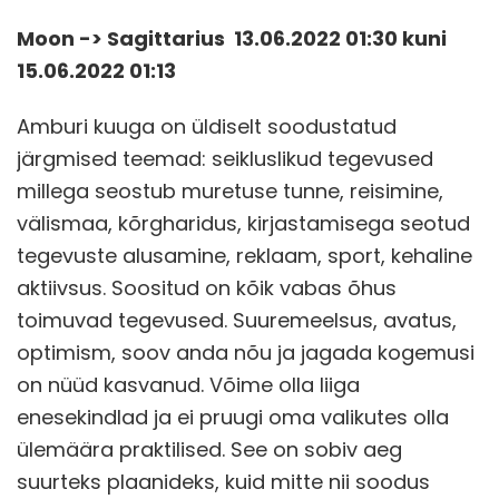
Moon -> Sagittarius 13.06.2022 01:30 kuni
15.06.2022 01:13
Amburi kuuga on üldiselt soodustatud
järgmised teemad: seikluslikud tegevused
millega seostub muretuse tunne, reisimine,
välismaa, kõrgharidus, kirjastamisega seotud
tegevuste alusamine, reklaam, sport, kehaline
aktiivsus. Soositud on kõik vabas õhus
toimuvad tegevused. Suuremeelsus, avatus,
optimism, soov anda nõu ja jagada kogemusi
on nüüd kasvanud. Võime olla liiga
enesekindlad ja ei pruugi oma valikutes olla
ülemäära praktilised. See on sobiv aeg
suurteks plaanideks, kuid mitte nii soodus