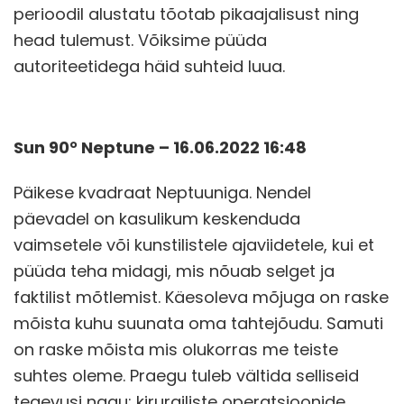
perioodil alustatu tõotab pikaajalisust ning
head tulemust. Võiksime püüda
autoriteetidega häid suhteid luua.
Sun 90° Neptune – 16.06.2022 16:48
Päikese kvadraat Neptuuniga. Nendel
päevadel on kasulikum keskenduda
vaimsetele või kunstilistele ajaviidetele, kui et
püüda teha midagi, mis nõuab selget ja
faktilist mõtlemist. Käesoleva mõjuga on raske
mõista kuhu suunata oma tahtejõudu. Samuti
on raske mõista mis olukorras me teiste
suhtes oleme. Praegu tuleb vältida selliseid
tegevusi nagu: kirurgiliste operatsioonide