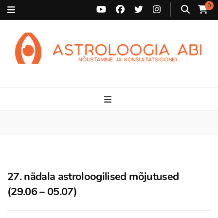
0
Astroloogia Abi
Broneeri astroloogiline konsultatsioon Karini juurde. Sünnikaardi
tõlgendused, aasta ülevaated, sünniaja täpsustamine ja
personaalne nõustamine.
27. nädala astroloogilised mõjutused
(29.06 – 05.07)