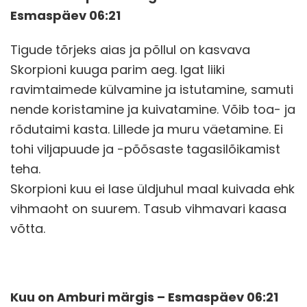
Esmaspäev 06:21
Tigude tõrjeks aias ja põllul on kasvava
Skorpioni kuuga parim aeg. Igat liiki
ravimtaimede külvamine ja istutamine, samuti
nende koristamine ja kuivatamine. Võib toa- ja
rõdutaimi kasta. Lillede ja muru väetamine. Ei
tohi viljapuude ja -põõsaste tagasilõikamist
teha.
Skorpioni kuu ei lase üldjuhul maal kuivada ehk
vihmaoht on suurem. Tasub vihmavari kaasa
võtta.
Kuu on Amburi märgis – Esmaspäev 06:21