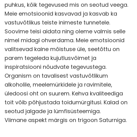
puhkus, kõik tegevused mis on seotud veega.
Meie emotsioonid kasvavad ja kasvab ka
vastuvõtlikus teiste inimeste tunnetele.
Soovime teisi aidata ning oleme valmis selle
nimel midagi ohverdama. Meie emotsioonid
valitsevad kaine mõistuse üle, seetõttu on
parem tegeleda kujutlusvõimet ja
inspiratsiooni nõudvate tegevustega.
Organism on tavalisest vastuvõtlikum
alkoholile, meelemürkidele ja ravimitele,
üledoosi oht on suurem. Kehva kvaliteediga
toit võib põhjustada toidumürgitusi. Kalad on
seotud jalgade ja lümfisüsteemiga.
Viimane aspekt märgis on trigoon Saturniga.