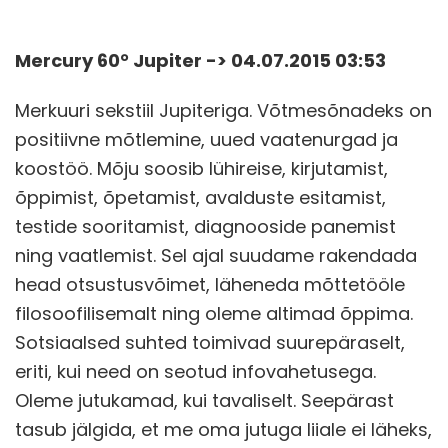
Mercury 60° Jupiter -> 04.07.2015 03:53
Merkuuri sekstiil Jupiteriga. Võtmesõnadeks on
positiivne mõtlemine, uued vaatenurgad ja
koostöö. Mõju soosib lühireise, kirjutamist,
õppimist, õpetamist, avalduste esitamist,
testide sooritamist, diagnooside panemist
ning vaatlemist. Sel ajal suudame rakendada
head otsustusvõimet, läheneda mõttetööle
filosoofilisemalt ning oleme altimad õppima.
Sotsiaalsed suhted toimivad suurepäraselt,
eriti, kui need on seotud infovahetusega.
Oleme jutukamad, kui tavaliselt. Seepärast
tasub jälgida, et me oma jutuga liiale ei läheks,