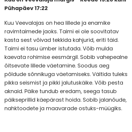
Pühapäev 17:22
Kuu Veevalajas on hea lillede ja enamike
ravimtaimede jaoks. Taimi ei ole soovitatav
kasta sest võivad tekkida kahjurid, eriti täid.
Taimi ei tasu ümber istutada. Võib mulda
kaevata rohimise eesmärgil. Sobib vahepealne
õitsevate lillede väetamine. Soodus aeg
põldude sõnnikuga väetamiseks. Vältida tuleks
pikka seismist ja pikki jalutuskäike. Võib pesta
aknaid. Päike tundub eredam, seega tasub
päikseprillid käepärast hoida. Sobib jalanõude,
nahktoodete ja maavarade ostuks-müügiks.