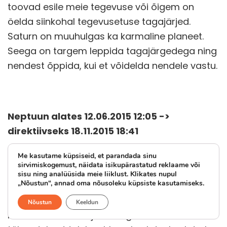
toovad esile meie tegevuse või õigem on
öelda siinkohal tegevusetuse tagajärjed.
Saturn on muuhulgas ka karmaline planeet.
Seega on targem leppida tagajärgedega ning
nendest õppida, kui et võidelda nendele vastu.
Neptuun alates 12.06.2015 12:05 ->
direktiivseks 18.11.2015 18:41
Neptuun alustab seekordset retrograadset
Me kasutame küpsiseid, et parandada sinu
sirvimiskogemust, näidata isikupärastatud reklaame või
liikumist 9° 49′ Kalades. Neptuuni retrograadne
sisu ning analüüsida meie liiklust. Klikates nupul
„Nõustun“, annad oma nõusoleku küpsiste kasutamiseks.
periood kestab veidi üle poole aasta,
pöörates direktiivseks 16. novembril. Nüüd
Nõustun
Keeldun
muutuvad meie tajud veelgi teravamaks. See