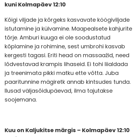
kuni Kolmapäev 12:10
Kõigi viljade ja kõrgeks kasvavate köögiviljade
istutamine ja külvamine. Maapealsete kahjurite
tõrje. Amburi kuuga ei ole soodustatud
kõplamine ja rohimine, sest umbrohi kasvab
kergesti tagasi. Eriti head on massaažid, need
lõdvestavad krampis lihaseid. Ei tohi liialdada
ja treenimata pikki matku ette võtta. Juba
paaritunnine mägiretk annab kintsudes tunda.
Ilusad väljasõidupäevad, ilma tajutakse
soojemana.
Kuu on Kaljukitse märgis – Kolmapäev 12:10