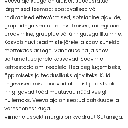
Veevalaja kuuga on üldiselt soodustatud
järgmised teemad: ebatavalised või
radikaalsed ettevõtmised, sotsiaalne ajaviide,
gruppidega seotud ettevõtmised, millegi uue
proovimine, gruppide või ühingutega liitumine.
Kasvab huvi teadmiste järele ja soov suhelda
mõttekaaslastega. Vabaduseiha ja soov
sõltumatuse järele kasvavad. Soovime
kehtestada omi reegleid. Hea aeg lugemiseks,
õppimiseks ja teaduslikuks ajaviiteks. Kuid
tegevused mis nõuavad allumist ja distsipliini
ning igavad tööd muutuvad nüüd veelgi
hullemaks. Veevalaja on seotud pahkluude ja
veresoonestikuga.
Viimane aspekt märgis on kvadraat Saturniga.