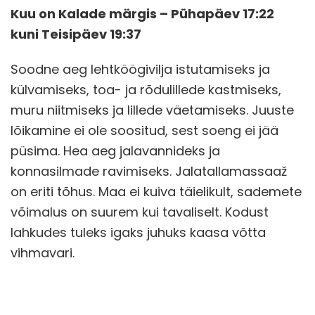
Kuu on Kalade märgis – Pühapäev 17:22
kuni Teisipäev 19:37
Soodne aeg lehtköögivilja istutamiseks ja
külvamiseks, toa- ja rõdulillede kastmiseks,
muru niitmiseks ja lillede väetamiseks. Juuste
lõikamine ei ole soositud, sest soeng ei jää
püsima. Hea aeg jalavannideks ja
konnasilmade ravimiseks. Jalatallamassaaž
on eriti tõhus. Maa ei kuiva täielikult, sademete
võimalus on suurem kui tavaliselt. Kodust
lahkudes tuleks igaks juhuks kaasa võtta
vihmavari.