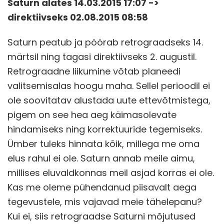
Saturn alates 14.03.2015 17:07 ->
direktiivseks 02.08.2015 08:58
Saturn peatub ja pöörab retrograadseks 14.
märtsil ning tagasi direktiivseks 2. augustil.
Retrograadne liikumine võtab planeedi
valitsemisalas hoogu maha. Sellel perioodil ei
ole soovitatav alustada uute ettevõtmistega,
pigem on see hea aeg käimasolevate
hindamiseks ning korrektuuride tegemiseks.
Ümber tuleks hinnata kõik, millega me oma
elus rahul ei ole. Saturn annab meile aimu,
millises eluvaldkonnas meil asjad korras ei ole.
Kas me oleme pühendanud piisavalt aega
tegevustele, mis vajavad meie tähelepanu?
Kui ei, siis retrograadse Saturni mõjutused