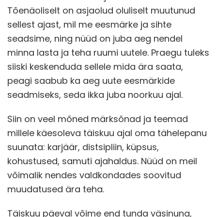
Tõenäoliselt on asjaolud oluliselt muutunud
sellest ajast, mil me eesmärke ja sihte
seadsime, ning nüüd on juba aeg nendel
minna lasta ja teha ruumi uutele. Praegu tuleks
siiski keskenduda sellele mida ära saata,
peagi saabub ka aeg uute eesmärkide
seadmiseks, seda ikka juba noorkuu ajal.
Siin on veel mõned märksõnad ja teemad
millele käesoleva täiskuu ajal oma tähelepanu
suunata: karjäär, distsipliin, küpsus,
kohustused, samuti ajahaldus. Nüüd on meil
võimalik nendes valdkondades soovitud
muudatused ära teha.
Täiskuu päeval võime end tunda väsinuna,