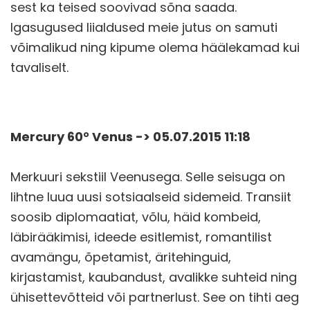
sest ka teised soovivad sõna saada.
Igasugused liialdused meie jutus on samuti
võimalikud ning kipume olema häälekamad kui
tavaliselt.
Mercury 60° Venus -> 05.07.2015 11:18
Merkuuri sekstiil Veenusega. Selle seisuga on
lihtne luua uusi sotsiaalseid sidemeid. Transiit
soosib diplomaatiat, võlu, häid kombeid,
läbirääkimisi, ideede esitlemist, romantilist
avamängu, õpetamist, äritehinguid,
kirjastamist, kaubandust, avalikke suhteid ning
ühisettevõtteid või partnerlust. See on tihti aeg