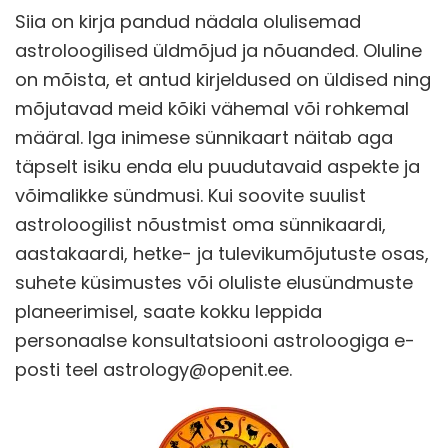
Siia on kirja pandud nädala olulisemad
astroloogilised üldmõjud ja nõuanded. Oluline
on mõista, et antud kirjeldused on üldised ning
mõjutavad meid kõiki vähemal või rohkemal
määral. Iga inimese sünnikaart näitab aga
täpselt isiku enda elu puudutavaid aspekte ja
võimalikke sündmusi. Kui soovite suulist
astroloogilist nõustmist oma sünnikaardi,
aastakaardi, hetke- ja tulevikumõjutuste osas,
suhete küsimustes või oluliste elusündmuste
planeerimisel, saate kokku leppida
personaalse konsultatsiooni astroloogiga e-
posti teel astrology@openit.ee.