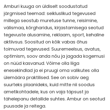
Amburi kuuga on üldiselt soodustatud
järgmised teemad: seikluslikud tegevused
millega seostub muretuse tunne, reisimine,
välismaa, kõrgharidus, kirjastamisega seotud
tegevuste alusamine, reklaam, sport, kehaline
aktiivsus. Soositud on kõik vabas õhus
toimuvad tegevused. Suuremeelsus, avatus,
optimism, soov anda nõu ja jagada kogemusi
on nüüd kasvanud. Võime olla liiga
enesekindlad ja ei pruugi oma valikutes olla
ülemäära praktilised. See on sobiv aeg
suurteks plaanideks, kuid mitte nii soodus
ametikohtadele, kus on vaja täpsust ja
tähelepanu detailide suhtes. Ambur on seotud
puusade ja reitega.