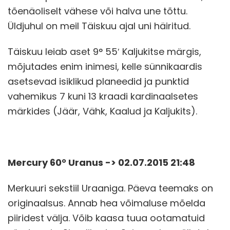
tõenäoliselt vähese või halva une tõttu.
Üldjuhul on meil Täiskuu ajal uni häiritud.
Täiskuu leiab aset 9° 55′ Kaljukitse märgis,
mõjutades enim inimesi, kelle sünnikaardis
asetsevad isiklikud planeedid ja punktid
vahemikus 7 kuni 13 kraadi kardinaalsetes
märkides (Jäär, Vähk, Kaalud ja Kaljukits).
Mercury 60° Uranus -> 02.07.2015 21:48
Merkuuri sekstiil Uraaniga. Päeva teemaks on
originaalsus. Annab hea võimaluse mõelda
piiridest välja. Võib kaasa tuua ootamatuid