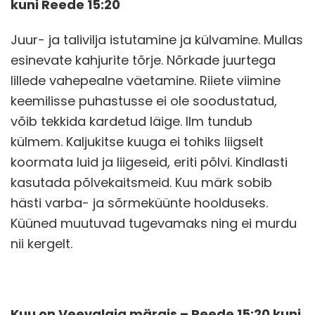
kuni Reede 15:20
Juur- ja talivilja istutamine ja külvamine. Mullas
esinevate kahjurite tõrje. Nõrkade juurtega
lillede vahepealne väetamine. Riiete viimine
keemilisse puhastusse ei ole soodustatud,
võib tekkida kardetud läige. Ilm tundub
külmem. Kaljukitse kuuga ei tohiks liigselt
koormata luid ja liigeseid, eriti põlvi. Kindlasti
kasutada põlvekaitsmeid. Kuu märk sobib
hästi varba- ja sõrmeküünte hoolduseks.
Küüned muutuvad tugevamaks ning ei murdu
nii kergelt.
Kuu on Veevalaja märgis – Reede 15:20 kuni