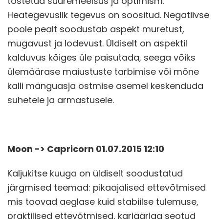
tõstetud suuremeelsus ja optimism.
Heategevuslik tegevus on soositud. Negatiivse
poole pealt soodustab aspekt muretust,
mugavust ja lodevust. Üldiselt on aspektil
kalduvus kõiges üle paisutada, seega võiks
ülemäärase maiustuste tarbimise või mõne
kalli mänguasja ostmise asemel keskenduda
suhetele ja armastusele.
Moon -> Capricorn 01.07.2015 12:10
Kaljukitse kuuga on üldiselt soodustatud
järgmised teemad: pikaajalised ettevõtmised
mis toovad aeglase kuid stabiilse tulemuse,
praktilised ettevõtmised, karjääriga seotud