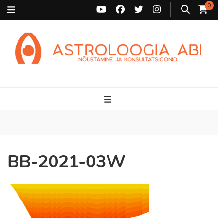
0
Astroloogia Abi
Broneeri astroloogiline konsultatsioon Karini juurde. Sünnikaardi
tõlgendused, aasta ülevaated, sünniaja täpsustamine ja
personaalne nõustamine.
BB-2021-03W