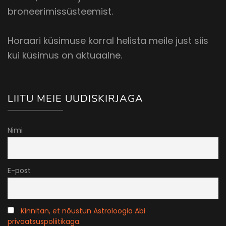
broneerimissüsteemist.
Horaari küsimuse korral helista meile just siis
kui küsimus on aktuaalne.
LIITU MEIE UUDISKIRJAGA
Nimi
E-post
Kinnitan, et nõustun Astroloogia Abi
privaatsuspoliitikaga.