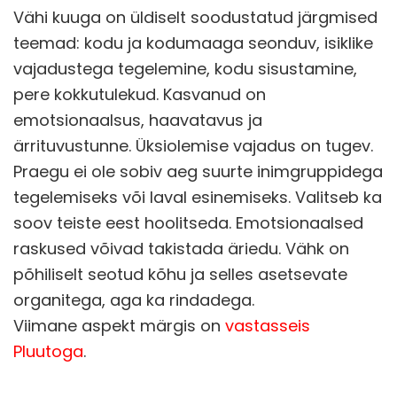
Vähi kuuga on üldiselt soodustatud järgmised
teemad: kodu ja kodumaaga seonduv, isiklike
vajadustega tegelemine, kodu sisustamine,
pere kokkutulekud. Kasvanud on
emotsionaalsus, haavatavus ja
ärrituvustunne. Üksiolemise vajadus on tugev.
Praegu ei ole sobiv aeg suurte inimgruppidega
tegelemiseks või laval esinemiseks. Valitseb ka
soov teiste eest hoolitseda. Emotsionaalsed
raskused võivad takistada äriedu. Vähk on
põhiliselt seotud kõhu ja selles asetsevate
organitega, aga ka rindadega.
Viimane aspekt märgis on
vastasseis
Pluutoga
.