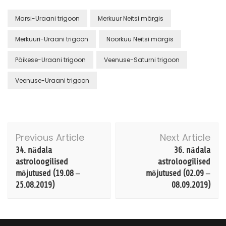
Marsi-Uraani trigoon
Merkuur Neitsi märgis
Merkuuri-Uraani trigoon
Noorkuu Neitsi märgis
Päikese-Uraani trigoon
Veenuse-Saturni trigoon
Veenuse-Uraani trigoon
Post
Previous Article
Next Article
Navigation
34. nädala
36. nädala
astroloogilised
astroloogilised
mõjutused (19.08 –
mõjutused (02.09 –
25.08.2019)
08.09.2019)