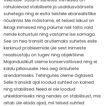
rahulolevad stabiilsete ja usaldusväärsete
suhetega ning ei esita teistele ebarealistlike
nõudmisi. Me mõistame, et teised isikud on
ikkagi inimesed ning palume neil täita vaid
nende kohustusi ning vastame ise samaga.
See on hea transiit arutlemaks suhetes esile
kerkinud probleemide üle sest inimeste
reaalsustaju on tugev ning objektiivne.
Majanduslikult oleme konservatiivsed ning ei
kaldu pillavusele. Hea aeg ärisuhete
arendamiseks. Tehingutes oleme õiglased.
Selle transiidi ajal loodud suhted on kained
ning stabiilsed. Need ei ole loodud
uhkeldamiseks ning nendes on stabiilsust, mis
aitab üle elada ajad, mil teised suhted