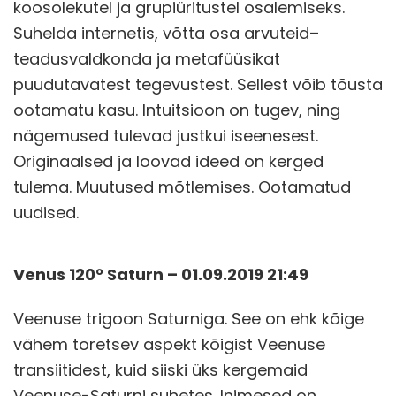
koosolekutel ja grupiüritustel osalemiseks.
Suhelda internetis, võtta osa arvuteid–
teadusvaldkonda ja metafüüsikat
puudutavatest tegevustest. Sellest võib tõusta
ootamatu kasu. Intuitsioon on tugev, ning
nägemused tulevad justkui iseenesest.
Originaalsed ja loovad ideed on kerged
tulema. Muutused mõtlemises. Ootamatud
uudised.
Venus 120° Saturn – 01.09.2019 21:49
Veenuse trigoon Saturniga. See on ehk kõige
vähem toretsev aspekt kõigist Veenuse
transiitidest, kuid siiski üks kergemaid
Veenuse-Saturni suhetes. Inimesed on