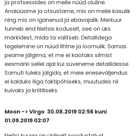
ja protsessides on meile nüüd oluline.
Analüüsime ja otsustame, mis on meile kasulik
ning mis on iganenud ja ebavajalik. Merkuur
tunneb end Neitsis koduselt, see on üks
märkidest, mida ta valitseb. Detailidega
tegelemine on nüüd lihtne ja loomulik. Samas
peame jälgima, et me ei kaotaks silmist
eesmärki sellel ajal kui süveneme detailidesse.
Samuti tuleks jälgida, et meie eneseväljendus
ei kalduks liiga faktipõhiseks, muutudes nii
kuivaks ja kriitiliseks.
Moon -> Virgo 30.08.2019 02:56 kuni
01.09.2019 02:07
Neitsi kuuga on üldiselt soodustatud