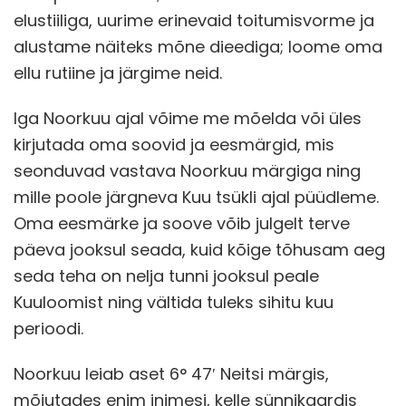
elustiiliga, uurime erinevaid toitumisvorme ja
alustame näiteks mõne dieediga; loome oma
ellu rutiine ja järgime neid.
Iga Noorkuu ajal võime me mõelda või üles
kirjutada oma soovid ja eesmärgid, mis
seonduvad vastava Noorkuu märgiga ning
mille poole järgneva Kuu tsükli ajal püüdleme.
Oma eesmärke ja soove võib julgelt terve
päeva jooksul seada, kuid kõige tõhusam aeg
seda teha on nelja tunni jooksul peale
Kuuloomist ning vältida tuleks sihitu kuu
perioodi.
Noorkuu leiab aset 6° 47′ Neitsi märgis,
mõjutades enim inimesi, kelle sünnikaardis