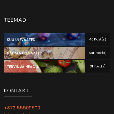
TEEMAD
40 Post(s)
KUU ÜLEVAATED
581 Post(s)
NÄDALA ÜLEVAATED
31 Post(s)
TERVIS JA HEAOLU
KONTAKT
+372 55509500