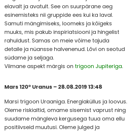
elavalt ja avatult. See on suurpärane aeg
esinemisteks nii gruppide ees kui ka laval.
Samuti mängimiseks, loomeks ja kõigeks
muuks, mis pakub inspiriatsiooni ja hingelist
rahuldust. Samas on meie võime tajuda
detaile ja nüansse halvenenud. Lõvi on seotud
südame ja seljaga.
Viimane aspekt märgis on
trigoon Jupiteriga
.
Mars 120° Uranus – 28.08.2019 13:48
Marsi trigoon Uraaniga. Energiaküllus ja loovus.
Oleme riskialtid, omame sisemist vaprust ning
suudame mängleva kergusega tuua oma ellu
positiivseid muutusi. Oleme julged ja