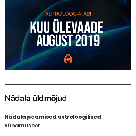
Nädala üldmõjud
Nädala peamised astroloogilised
sündmused: