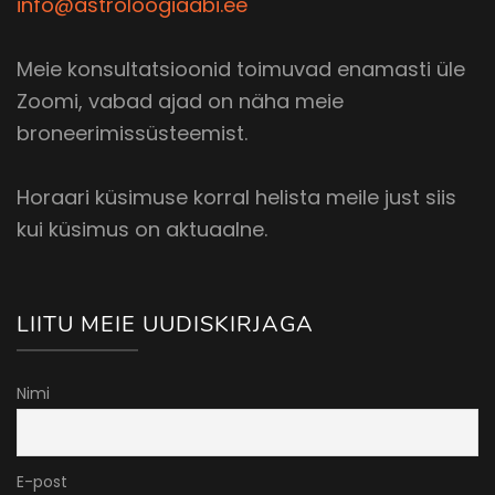
info@astroloogiaabi.ee
Meie konsultatsioonid toimuvad enamasti üle
Zoomi, vabad ajad on näha meie
broneerimissüsteemist.
Horaari küsimuse korral helista meile just siis
kui küsimus on aktuaalne.
LIITU MEIE UUDISKIRJAGA
Nimi
E-post