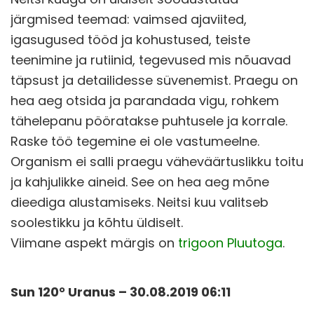
järgmised teemad: vaimsed ajaviited,
igasugused tööd ja kohustused, teiste
teenimine ja rutiinid, tegevused mis nõuavad
täpsust ja detailidesse süvenemist. Praegu on
hea aeg otsida ja parandada vigu, rohkem
tähelepanu pööratakse puhtusele ja korrale.
Raske töö tegemine ei ole vastumeelne.
Organism ei salli praegu väheväärtuslikku toitu
ja kahjulikke aineid. See on hea aeg mõne
dieediga alustamiseks. Neitsi kuu valitseb
soolestikku ja kõhtu üldiselt.
Viimane aspekt märgis on
trigoon Pluutoga
.
Sun 120° Uranus – 30.08.2019 06:11