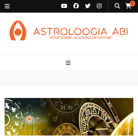
0
Astroloogia Abi
Broneeri astroloogiline konsultatsioon Karini juurde. Sünnikaardi
tõlgendused, aasta ülevaated, sünniaja täpsustamine ja
personaalne nõustamine.