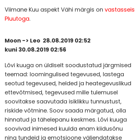
Viimane Kuu aspekt Vähi märgis on
vastasseis
Pluutoga
.
Moon -> Leo 28.08.2019 02:52
kuni
30.08.2019 02:56
Lõvi kuuga on üldiselt soodustatud järgmised
teemad: loomingulised tegevused, lastega
seotud tegevused, helded ja heategevuslikud
ettevõtmised, tegevused mille tulemusel
soovitakse saavutada isiklikku tunnustust,
riskide võtmine. Soov saada märgatud, olla
hinnatud ja tähelepanu keskmes. Lõvi kuuga
soovivad inimesed kuulda enam kiidusõnu
ning tundeid ja emotsioone väljendatakse