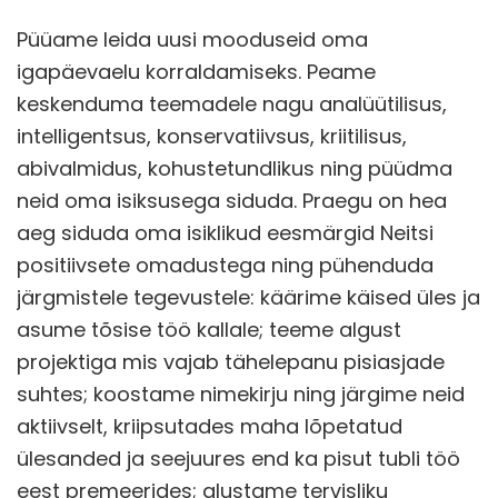
Püüame leida uusi mooduseid oma
igapäevaelu korraldamiseks. Peame
keskenduma teemadele nagu analüütilisus,
intelligentsus, konservatiivsus, kriitilisus,
abivalmidus, kohustetundlikus ning püüdma
neid oma isiksusega siduda. Praegu on hea
aeg siduda oma isiklikud eesmärgid Neitsi
positiivsete omadustega ning pühenduda
järgmistele tegevustele: käärime käised üles ja
asume tõsise töö kallale; teeme algust
projektiga mis vajab tähelepanu pisiasjade
suhtes; koostame nimekirju ning järgime neid
aktiivselt, kriipsutades maha lõpetatud
ülesanded ja seejuures end ka pisut tubli töö
eest premeerides; alustame tervisliku