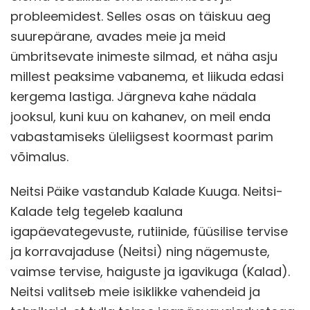
probleemidest. Selles osas on täiskuu aeg
suurepärane, avades meie ja meid
ümbritsevate inimeste silmad, et näha asju
millest peaksime vabanema, et liikuda edasi
kergema lastiga. Järgneva kahe nädala
jooksul, kuni kuu on kahanev, on meil enda
vabastamiseks üleliigsest koormast parim
võimalus.
Neitsi Päike vastandub Kalade Kuuga. Neitsi-
Kalade telg tegeleb kaaluna
igapäevategevuste, rutiinide, füüsilise tervise
ja korravajaduse (Neitsi) ning nägemuste,
vaimse tervise, haiguste ja igavikuga (Kalad).
Neitsi valitseb meie isiklikke vahendeid ja