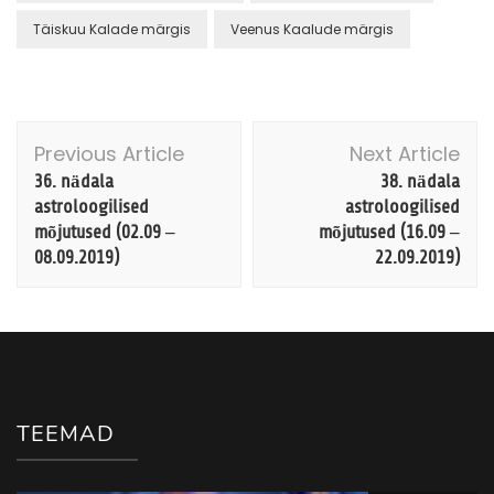
Täiskuu Kalade märgis
Veenus Kaalude märgis
Post
Previous Article
Next Article
Navigation
36. nädala
38. nädala
astroloogilised
astroloogilised
mõjutused (02.09 –
mõjutused (16.09 –
08.09.2019)
22.09.2019)
TEEMAD