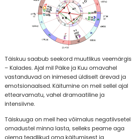
Täiskuu saabub seekord muutlikus veemärgis
– Kalades. Ajal mil Päike ja Kuu omavahel
vastanduvad on inimesed üldiselt ärevad ja
emotsionaalsed. Käitumine on meil sellel ajal
ettearvamatu, vahel dramaatiline ja
intensiivne.
Täiskuuga on meil hea võimalus negatiivsetel
omadustel minna lasta, selleks peame aga
olema teadlikud oma käitumisest ja