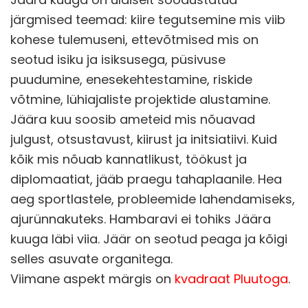
järgmised teemad: kiire tegutsemine mis viib
kohese tulemuseni, ettevõtmised mis on
seotud isiku ja isiksusega, püsivuse
puudumine, enesekehtestamine, riskide
võtmine, lühiajaliste projektide alustamine.
Jäära kuu soosib ameteid mis nõuavad
julgust, otsustavust, kiirust ja initsiatiivi. Kuid
kõik mis nõuab kannatlikust, töökust ja
diplomaatiat, jääb praegu tahaplaanile. Hea
aeg sportlastele, probleemide lahendamiseks,
ajurünnakuteks. Hambaravi ei tohiks Jäära
kuuga läbi viia. Jäär on seotud peaga ja kõigi
selles asuvate organitega.
Viimane aspekt märgis on
kvadraat Pluutoga
.