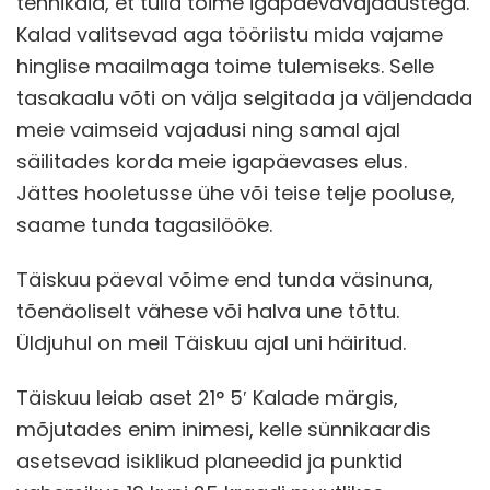
tehnikaid, et tulla toime igapäevavajadustega.
Kalad valitsevad aga tööriistu mida vajame
hinglise maailmaga toime tulemiseks. Selle
tasakaalu võti on välja selgitada ja väljendada
meie vaimseid vajadusi ning samal ajal
säilitades korda meie igapäevases elus.
Jättes hooletusse ühe või teise telje pooluse,
saame tunda tagasilööke.
Täiskuu päeval võime end tunda väsinuna,
tõenäoliselt vähese või halva une tõttu.
Üldjuhul on meil Täiskuu ajal uni häiritud.
Täiskuu leiab aset 21° 5′ Kalade märgis,
mõjutades enim inimesi, kelle sünnikaardis
asetsevad isiklikud planeedid ja punktid