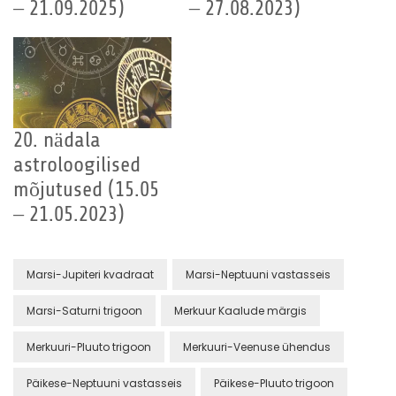
– 21.09.2025)
– 27.08.2023)
20. nädala
astroloogilised
mõjutused (15.05
– 21.05.2023)
Marsi-Jupiteri kvadraat
Marsi-Neptuuni vastasseis
Marsi-Saturni trigoon
Merkuur Kaalude märgis
Merkuuri-Pluuto trigoon
Merkuuri-Veenuse ühendus
Päikese-Neptuuni vastasseis
Päikese-Pluuto trigoon