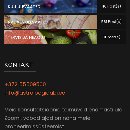
40 Post(s)
KUU ÜLEVAATED
581 Post(s)
NÄDALA ÜLEVAATED
31 Post(s)
TERVIS JA HEAOLU
KONTAKT
+372 55509500
info@astroloogiaabi.ee
Meie konsultatsioonid toimuvad enamasti üle
Zoomi, vabad ajad on näha meie
broneerimissüsteemist.