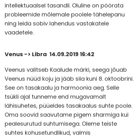
intellektuaalsel tasandil. Oluline on pöörata
probleemide mõlemale poolele tähelepanu
ning leida sobiv lahendus vastakatele
vaadetele.
Venus -> Libra 14.09.2019 16:42
Veenus valitseb Kaalude märki, seega jõuab
Veenus nüüd koju ja jääb siia kuni 8. oktoobrini.
See on tasakaalu ja harmoonia aeg. Selle
tsükli ajal tunneme end mugavamalt
lähisuhetes, püüeldes tasakaalus suhte poole.
Oma soovid saavutame pigem sharmiga kui
pealesurutud suhtumisega. Oleme teiste
suhtes kohusetundlikud, valmis