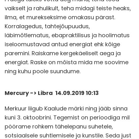
vaikselt ja rahulikult, teha midagi teiste heaks,
ilma, et murekseksime omakasu pärast.
Korralagedus, tahtejõupuudus,
läbimõtlematus, ebapraktilisus ja hoolimatus
iseloomustavad antud energiat ehk kõige
paremini. Raiskame kergekäeliselt aega ja
energiat. Raske on mõista mida me soovime
ning kuhu poole suundume.
Mercury -> Libra 14.09.2019 10:13
Merkuur liigub Kaalude märki ning jääb sinna
kuni 3. oktoobrini. Tegemist on perioodiga mil
pöörame rohkem tähelepanu suhetele,
sotsiaalsele suhtlemisele ja kunstile. Seda just