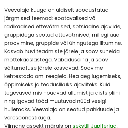
Veevalaja kuuga on üldiselt soodustatud
järgmised teemad: ebatavalised või
radikaalsed ettevõtmised, sotsiaalne ajaviide,
gruppidega seotud ettevõtmised, millegi uue
proovimine, gruppide või ühingutega liitumine.
Kasvab huvi teadmiste järele ja soov suhelda
mõttekaaslastega. Vabaduseiha ja soov
sõltumatuse järele kasvavad. Soovime
kehtestada omi reegleid. Hea aeg lugemiseks,
õppimiseks ja teaduslikuks ajaviiteks. Kuid
tegevused mis nõuavad allumist ja distsipliini
ning igavad tööd muutuvad nüüd veelgi
hullemaks. Veevalaja on seotud pahkluude ja
veresoonestikuga.
Viimane aspekt märgis on
sekstiil Jupiteriga
.