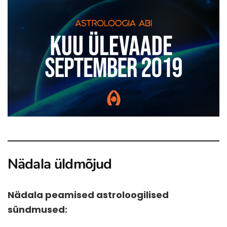
Nädala üldmõjud
Nädala peamised astroloogilised
sündmused: