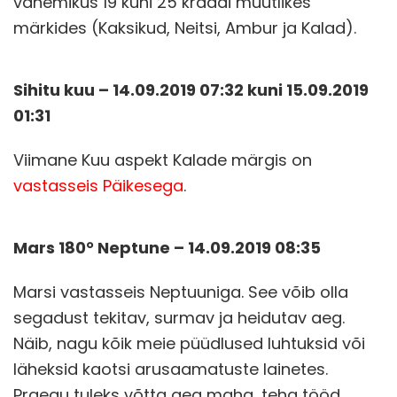
vahemikus 19 kuni 25 kraadi muutlikes
märkides (Kaksikud, Neitsi, Ambur ja Kalad).
Sihitu kuu – 14.09.2019 07:32 kuni 15.09.2019
01:31
Viimane Kuu aspekt Kalade märgis on
vastasseis Päikesega
.
Mars 180° Neptune – 14.09.2019 08:35
Marsi vastasseis Neptuuniga. See võib olla
segadust tekitav, surmav ja heidutav aeg.
Näib, nagu kõik meie püüdlused luhtuksid või
läheksid kaotsi arusaamatuste lainetes.
Praegu tuleks võtta aeg maha, teha tööd