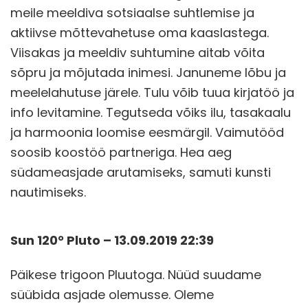
meile meeldiva sotsiaalse suhtlemise ja
aktiivse mõttevahetuse oma kaaslastega.
Viisakas ja meeldiv suhtumine aitab võita
sõpru ja mõjutada inimesi. Januneme lõbu ja
meelelahutuse järele. Tulu võib tuua kirjatöö ja
info levitamine. Tegutseda võiks ilu, tasakaalu
ja harmoonia loomise eesmärgil. Vaimutööd
soosib koostöö partneriga. Hea aeg
südameasjade arutamiseks, samuti kunsti
nautimiseks.
Sun 120° Pluto – 13.09.2019 22:39
Päikese trigoon Pluutoga. Nüüd suudame
süübida asjade olemusse. Oleme