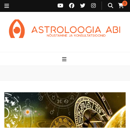
0
Astroloogia Abi
Broneeri astroloogiline konsultatsioon Karini juurde. Sünnikaardi
tõlgendused, aasta ülevaated, sünniaja täpsustamine ja
personaalne nõustamine.