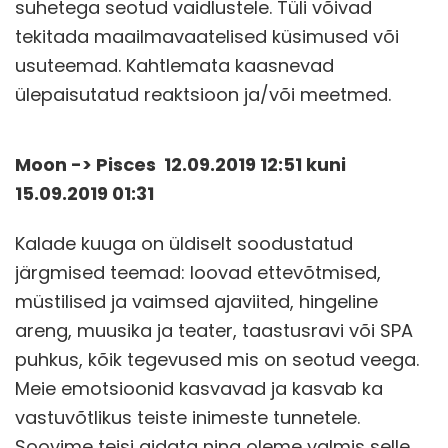
suhetega seotud vaidlustele. Tüli võivad
tekitada maailmavaatelised küsimused või
usuteemad. Kahtlemata kaasnevad
ülepaisutatud reaktsioon ja/või meetmed.
Moon -> Pisces 12.09.2019 12:51 kuni
15.09.2019 01:31
Kalade kuuga on üldiselt soodustatud
järgmised teemad: loovad ettevõtmised,
müstilised ja vaimsed ajaviited, hingeline
areng, muusika ja teater, taastusravi või SPA
puhkus, kõik tegevused mis on seotud veega.
Meie emotsioonid kasvavad ja kasvab ka
vastuvõtlikus teiste inimeste tunnetele.
Soovime teisi aidata ning oleme valmis selle