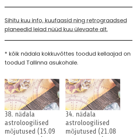
Sihitu kuu info, kuufaasid ning retrograadsed
planeedid leiad nüüd kuu ülevaate alt.
* kõik nädala kokkuvõttes toodud kellaajad on
toodud Tallinna asukohale.
38. nädala
34. nädala
astroloogilised
astroloogilised
mõjutused (15.09
mõjutused (21.08