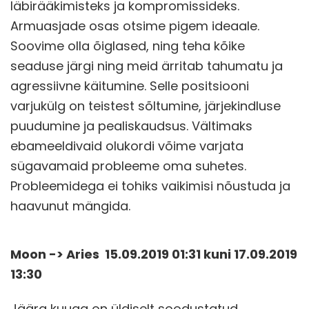
läbirääkimisteks ja kompromissideks.
Armuasjade osas otsime pigem ideaale.
Soovime olla õiglased, ning teha kõike
seaduse järgi ning meid ärritab tahumatu ja
agressiivne käitumine. Selle positsiooni
varjukülg on teistest sõltumine, järjekindluse
puudumine ja pealiskaudsus. Vältimaks
ebameeldivaid olukordi võime varjata
sügavamaid probleeme oma suhetes.
Probleemidega ei tohiks vaikimisi nõustuda ja
haavunut mängida.
Moon -> Aries 15.09.2019 01:31 kuni 17.09.2019
13:30
Jäära kuuga on üldiselt soodustatud