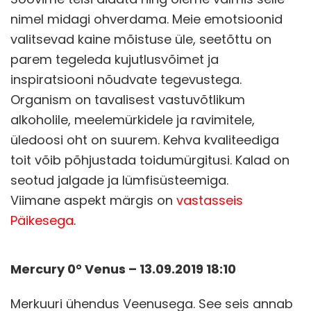
nimel midagi ohverdama. Meie emotsioonid
valitsevad kaine mõistuse üle, seetõttu on
parem tegeleda kujutlusvõimet ja
inspiratsiooni nõudvate tegevustega.
Organism on tavalisest vastuvõtlikum
alkoholile, meelemürkidele ja ravimitele,
üledoosi oht on suurem. Kehva kvaliteediga
toit võib põhjustada toidumürgitusi. Kalad on
seotud jalgade ja lümfisüsteemiga.
Viimane aspekt märgis on
vastasseis
Päikesega
.
Mercury 0° Venus – 13.09.2019 18:10
Merkuuri ühendus Veenusega. See seis annab