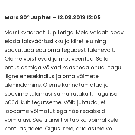
Mars 90° Jupiter – 12.09.2019 12:05
Marsi kvadraat Jupiteriga. Meid valdab soov
elada täisväärtuslikku ja kiiret elu ning
saavutada edu oma tegudest tulenevalt.
Oleme võistlevad ja motiveeritud. Selle
entusiasmiga võivad kaasneda ohud, nagu
liigne enesekindlus ja oma võimete
ülehindamine. Oleme kannatamatud ja
soovime tulemusi sama rutakalt, nagu ise
püüdlikult tegutseme. Võib juhtuda, et
loodame võimatut ega näe reaalseid
võimalusi. See transiit viitab ka võimalikele
kohtuasjadele. Õiguslikele, ärialastele või