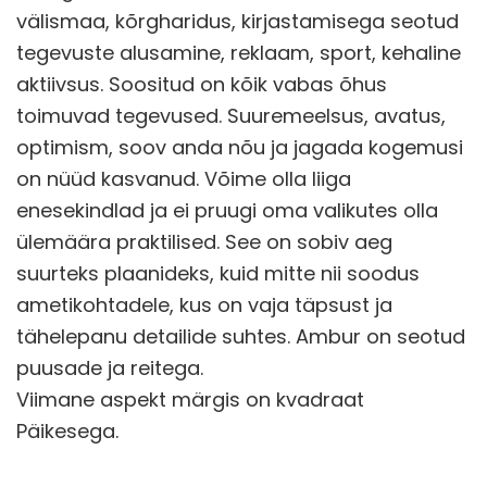
välismaa, kõrgharidus, kirjastamisega seotud
tegevuste alusamine, reklaam, sport, kehaline
aktiivsus. Soositud on kõik vabas õhus
toimuvad tegevused. Suuremeelsus, avatus,
optimism, soov anda nõu ja jagada kogemusi
on nüüd kasvanud. Võime olla liiga
enesekindlad ja ei pruugi oma valikutes olla
ülemäära praktilised. See on sobiv aeg
suurteks plaanideks, kuid mitte nii soodus
ametikohtadele, kus on vaja täpsust ja
tähelepanu detailide suhtes. Ambur on seotud
puusade ja reitega.
Viimane aspekt märgis on kvadraat
Päikesega.