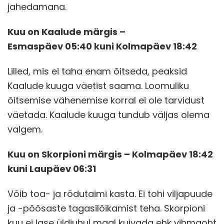
jahedamana.
Kuu on Kaalude märgis –
Esmaspäev 05:40 kuni Kolmapäev 18:42
Lilled, mis ei taha enam õitseda, peaksid
Kaalude kuuga väetist saama. Loomuliku
õitsemise vähenemise korral ei ole tarvidust
väetada. Kaalude kuuga tundub väljas olema
valgem.
Kuu on Skorpioni märgis – Kolmapäev 18:42
kuni Laupäev 06:31
Võib toa- ja rõdutaimi kasta. Ei tohi viljapuude
ja -põõsaste tagasilõikamist teha. Skorpioni
kuu ei lase üldjuhul maal kuivada ehk vihmaoht