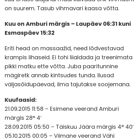
on suurem. Tasub vihmavari kaasa võtta.
Kuu on Amburi märgis – Laupäev 06:31 kuni
Esmaspäev 15:32
Eriti head on massaažid, need lõdvestavad
krampis lihaseid. Ei tohi liialdada ja treenimata
pikki matku ette võtta. Juba paaritunnine
mägiretk annab kintsudes tunda. Ilusad
väljasõidupäevad, ilma tajutakse soojemana.
Kuufaasid:
21.09.2015 11:58 – Esimene veerand Amburi
märgis 28° 4′
28.09.2015 05:50 – Täiskuu Jäära märgis 4° 40′
05.10.2015 00:05 – Viimane veerand Vähi