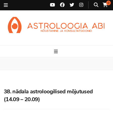
0
Astroloogia Abi
Broneeri astroloogiline konsultatsioon Karini juurde. Sünnikaardi
tõlgendused, aasta ülevaated, sünniaja täpsustamine ja
personaalne nõustamine.
38. nädala astroloogilised mõjutused
(14.09 – 20.09)