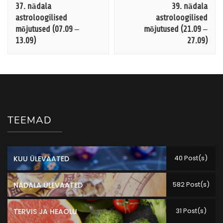
Navigation
37. nädala
39. nädala
astroloogilised
astroloogilised
mõjutused (07.09 –
mõjutused (21.09 –
13.09)
27.09)
TEEMAD
40 Post(s)
KUU ÜLEVAATED
582 Post(s)
NÄDALA ÜLEVAATED
31 Post(s)
TERVIS JA HEAOLU