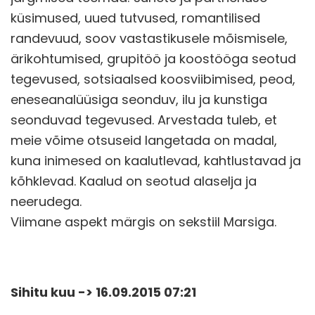
küsimused, uued tutvused, romantilised
randevuud, soov vastastikusele mõismisele,
ärikohtumised, grupitöö ja koostööga seotud
tegevused, sotsiaalsed koosviibimised, peod,
eneseanalüüsiga seonduv, ilu ja kunstiga
seonduvad tegevused. Arvestada tuleb, et
meie võime otsuseid langetada on madal,
kuna inimesed on kaalutlevad, kahtlustavad ja
kõhklevad. Kaalud on seotud alaselja ja
neerudega.
Viimane aspekt märgis on sekstiil Marsiga.
Sihitu kuu -> 16.09.2015 07:21