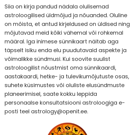
Siia on kirja pandud nädala olulisemad
astroloogilised üldmõjud ja nõuanded. Oluline
on mõista, et antud kirjeldused on üldised ning
mõjutavad meid kõiki vähemal või rohkemal
määral. Iga inimese sünnikaart näitab aga
täpselt isiku enda elu puudutavaid aspekte ja
võimalikke sündmusi. Kui soovite suulist
astroloogilist nõustmist oma sünnikaardi,
aastakaardi, hetke- ja tulevikumõjutuste osas,
suhete küsimustes või oluliste elusündmuste
planeerimisel, saate kokku leppida
personaalse konsultatsiooni astroloogiga e-
posti teel astrology@openit.ee.