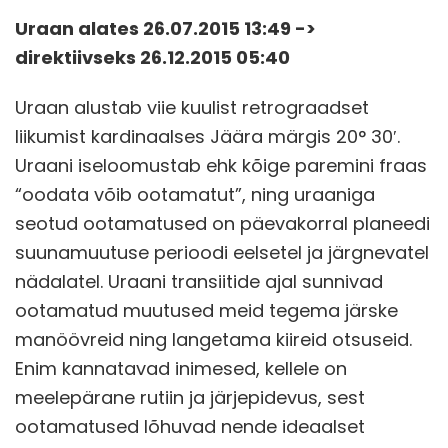
Uraan alates 26.07.2015 13:49 ->
direktiivseks 26.12.2015 05:40
Uraan alustab viie kuulist retrograadset
liikumist kardinaalses Jäära märgis 20° 30′.
Uraani iseloomustab ehk kõige paremini fraas
“oodata võib ootamatut”, ning uraaniga
seotud ootamatused on päevakorral planeedi
suunamuutuse perioodi eelsetel ja järgnevatel
nädalatel. Uraani transiitide ajal sunnivad
ootamatud muutused meid tegema järske
manöövreid ning langetama kiireid otsuseid.
Enim kannatavad inimesed, kellele on
meelepärane rutiin ja järjepidevus, sest
ootamatused lõhuvad nende ideaalset