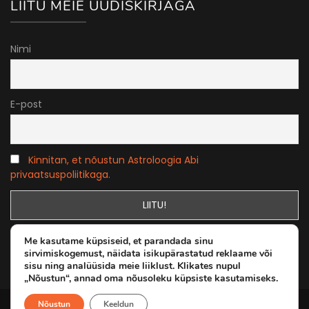
LIITU MEIE UUDISKIRJAGA
Nimi
E-post
Kinnitan, et nõustun Astroloogia Abi
privaatsuspoliitikaga.
Me kasutame küpsiseid, et parandada sinu
sirvimiskogemust, näidata isikupärastatud reklaame või
sisu ning analüüsida meie liiklust. Klikates nupul
„Nõustun“, annad oma nõusoleku küpsiste kasutamiseks.
Nõustun
Keeldun