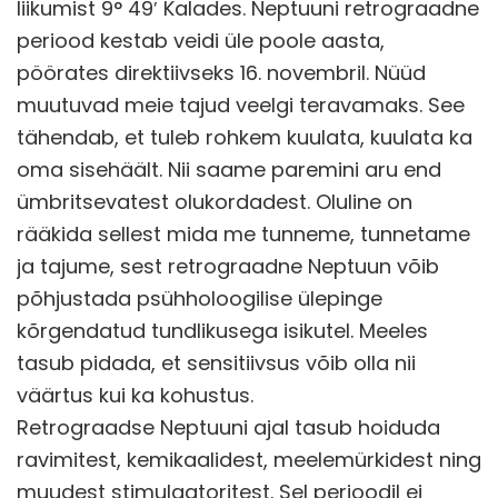
liikumist 9° 49′ Kalades. Neptuuni retrograadne
periood kestab veidi üle poole aasta,
pöörates direktiivseks 16. novembril. Nüüd
muutuvad meie tajud veelgi teravamaks. See
tähendab, et tuleb rohkem kuulata, kuulata ka
oma sisehäält. Nii saame paremini aru end
ümbritsevatest olukordadest. Oluline on
rääkida sellest mida me tunneme, tunnetame
ja tajume, sest retrograadne Neptuun võib
põhjustada psühholoogilise ülepinge
kõrgendatud tundlikusega isikutel. Meeles
tasub pidada, et sensitiivsus võib olla nii
väärtus kui ka kohustus.
Retrograadse Neptuuni ajal tasub hoiduda
ravimitest, kemikaalidest, meelemürkidest ning
muudest stimulaatoritest. Sel perioodil ei