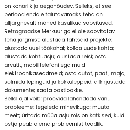
on konarlik ja aeganõudev. Selleks, et see
periood endale talutavamaks teha on
alljärgnevalt mõned kasulikud soovitused.
Retrograadse Merkuuriga ei ole soovitatav
teha järgmist: alustada tähtsaid projekte;
alustada uuel töökohal; kolida uude kohta;
alustada kohtuasju; alustada reisi; osta
arvutit, mobiiltelefoni ega muid
elektroonikaseadmeid; osta autot, paati, maja;
sõlmida lepinguid ja kokkuleppeid; allkirjastada
dokumente; saata postipakke.
Sellel ajal võib: proovida lahendada vanu
probleeme; tegeleda minevikuga; muuta
meelt; üritada müüa asju mis on katkised, kuid
ostja peab olema probleemist teadlik.