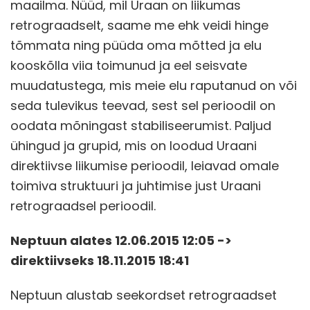
maailma. Nüüd, mil Uraan on liikumas
retrograadselt, saame me ehk veidi hinge
tõmmata ning püüda oma mõtted ja elu
kooskõlla viia toimunud ja eel seisvate
muudatustega, mis meie elu raputanud on või
seda tulevikus teevad, sest sel perioodil on
oodata mõningast stabiliseerumist. Paljud
ühingud ja grupid, mis on loodud Uraani
direktiivse liikumise perioodil, leiavad omale
toimiva struktuuri ja juhtimise just Uraani
retrograadsel perioodil.
Neptuun alates 12.06.2015 12:05 ->
direktiivseks 18.11.2015 18:41
Neptuun alustab seekordset retrograadset