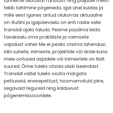
tunneme teatavat rahutust ning paljudel meist
tekib tahtmine põgeneda, igal ühel kuidas ja
mille eest iganes antud olukorras aktuaalne
on. Rutiini ja igapäevaelu on eriti raske selle
transiidi ajala taluda. Peame püüdma leida
tasakaalu oma praktiliste ja vaimsete
vajadust vahel. Me ei peaks otsima lahendusi
läbi suhete, inimeste, projektide või äride kuna
meie ootused asjadele või inimestele on liialt
suured. Õnne tuleks otsida siiski iseendast.
Transiidi vältel tuleks osata märgata
pettuseid, enesepettust, hoomamatuid piire,
segavaid tegureid ning kalduvust
põgenemissoovidele.