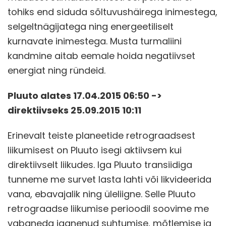
tohiks end siduda sõltuvushäirega inimestega,
selgeltnägijatega ning energeetiliselt
kurnavate inimestega. Musta turmaliini
kandmine aitab eemale hoida negatiivset
energiat ning ründeid.
Pluuto alates 17.04.2015 06:50 ->
direktiivseks 25.09.2015 10:11
Erinevalt teiste planeetide retrograadsest
liikumisest on Pluuto isegi aktiivsem kui
direktiivselt liikudes. Iga Pluuto transiidiga
tunneme me survet lasta lahti või likvideerida
vana, ebavajalik ning üleliigne. Selle Pluuto
retrograadse liikumise perioodil soovime me
vabaneda iganenud suhtumise, mõtlemise ja