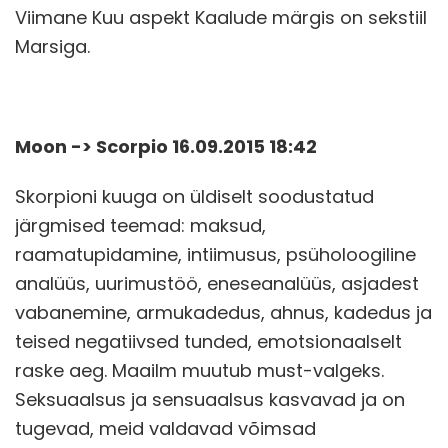
Viimane Kuu aspekt Kaalude märgis on sekstiil
Marsiga.
Moon -> Scorpio 16.09.2015 18:42
Skorpioni kuuga on üldiselt soodustatud
järgmised teemad: maksud,
raamatupidamine, intiimusus, psüholoogiline
analüüs, uurimustöö, eneseanalüüs, asjadest
vabanemine, armukadedus, ahnus, kadedus ja
teised negatiivsed tunded, emotsionaalselt
raske aeg. Maailm muutub must-valgeks.
Seksuaalsus ja sensuaalsus kasvavad ja on
tugevad, meid valdavad võimsad