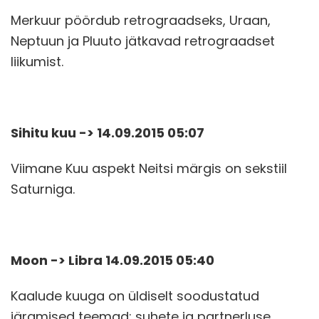
Merkuur pöördub retrograadseks, Uraan,
Neptuun ja Pluuto jätkavad retrograadset
liikumist.
Sihitu kuu -> 14.09.2015 05:07
Viimane Kuu aspekt Neitsi märgis on sekstiil
Saturniga.
Moon -> Libra 14.09.2015 05:40
Kaalude kuuga on üldiselt soodustatud
järgmised teemad: suhete ja partnerluse