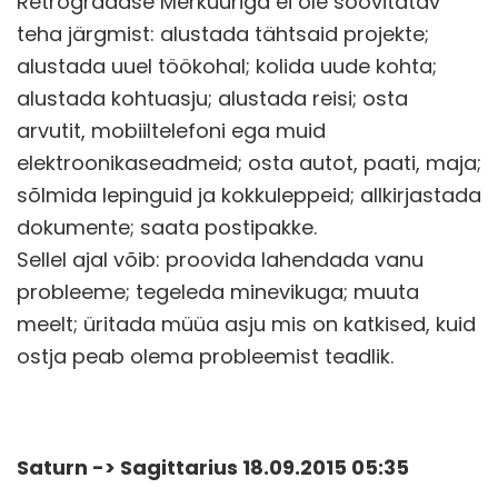
Retrograadse Merkuuriga ei ole soovitatav
teha järgmist: alustada tähtsaid projekte;
alustada uuel töökohal; kolida uude kohta;
alustada kohtuasju; alustada reisi; osta
arvutit, mobiiltelefoni ega muid
elektroonikaseadmeid; osta autot, paati, maja;
sõlmida lepinguid ja kokkuleppeid; allkirjastada
dokumente; saata postipakke.
Sellel ajal võib: proovida lahendada vanu
probleeme; tegeleda minevikuga; muuta
meelt; üritada müüa asju mis on katkised, kuid
ostja peab olema probleemist teadlik.
Saturn -> Sagittarius 18.09.2015 05:35