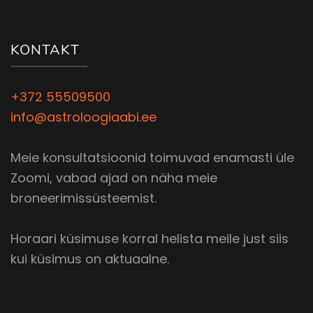
KONTAKT
+372 55509500
info@astroloogiaabi.ee
Meie konsultatsioonid toimuvad enamasti üle
Zoomi, vabad ajad on näha meie
broneerimissüsteemist.
Horaari küsimuse korral helista meile just siis
kui küsimus on aktuaalne.