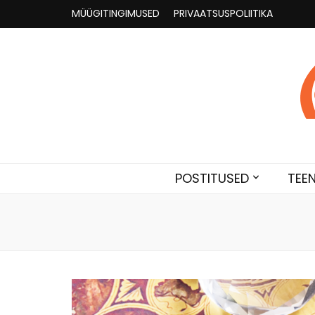
MÜÜGITINGIMUSED
PRIVAATSUSPOLIITIKA
Astroloogia 
Broneeri astroloogiline konsultatsioon Karini juur
POSTITUSED
TEE