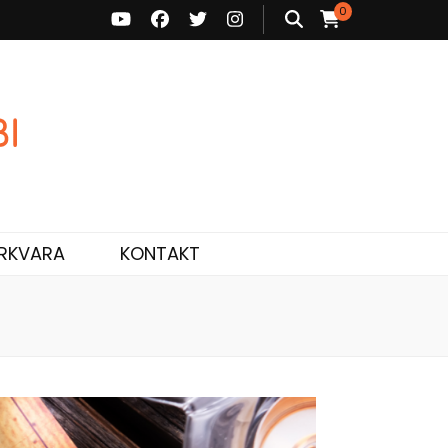
0
ne ja personaalne nõustamine.
RKVARA
KONTAKT