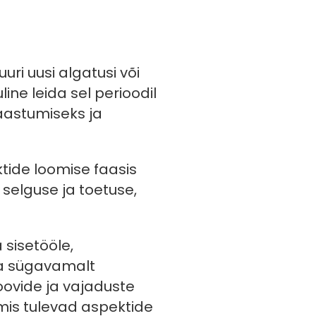
uri uusi algatusi või
line leida sel perioodil
taastumiseks ja
ktide loomise faasis
selguse ja toetuse,
 sisetööle,
aga sügavamalt
ovide ja vajaduste
 mis tulevad aspektide