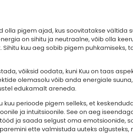
d olla pigem ajad, kus soovitatakse vältida su
nergia on sihitu ja neutraalne, võib olla keeru
t. Sihitu kuu aeg sobib pigem puhkamiseks, 
stada, võiksid oodata, kuni Kuu on taas aspe
ektide olemasolu võib anda energiale suuna, 
gustel edukamalt areneda.
tu kuu perioode pigem selleks, et keskenduda
oonile ja intuitsioonile. See on aeg iseend
tööd ja saada selgust oma emotsioonide, so
 paremini ette valmistuda uuteks algusteks,