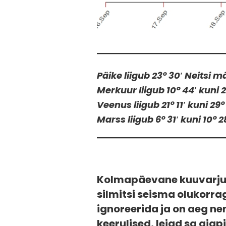
Päike liigub 23° 30′ Neitsi 
Merkuur liigub 10° 44′ kuni 2
Veenus liigub 21° 11′ kuni 2
Marss liigub 6° 31′ kuni 10° 
Kolmapäevane kuuvarjutu
silmitsi seisma olukorra
ignoreerida ja on aeg n
keerulised, leiad sa aja