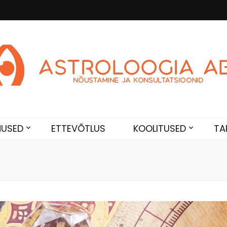
Abi
de. Sünnikaardi tõlgendused, aasta ülevaated, sünniaja täpsustami
NUSED
ETTEVÕTLUS
KOOLITUSED
TA