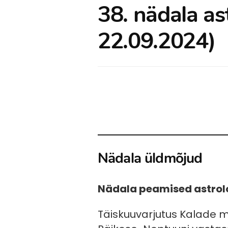
38. nädala as
22.09.2024)
Nädala üldmõjud
Nädala peamised astrol
Täiskuuvarjutus Kalade mä