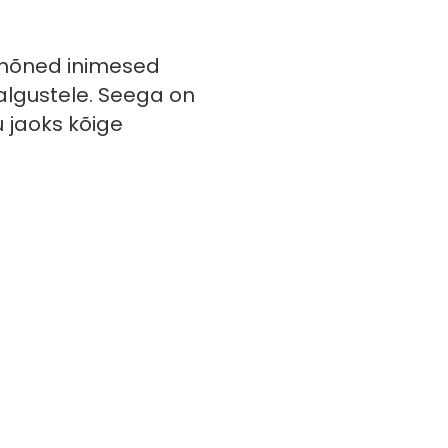
g mõned inimesed
e algustele. Seega on
u jaoks kõige