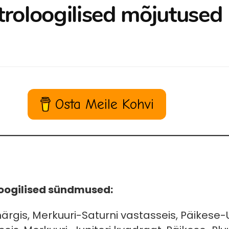
troloogilised mõjutused 
Osta Meile Kohvi
oogilised sündmused:
rgis, Merkuuri-Saturni vastasseis, Päikese-U