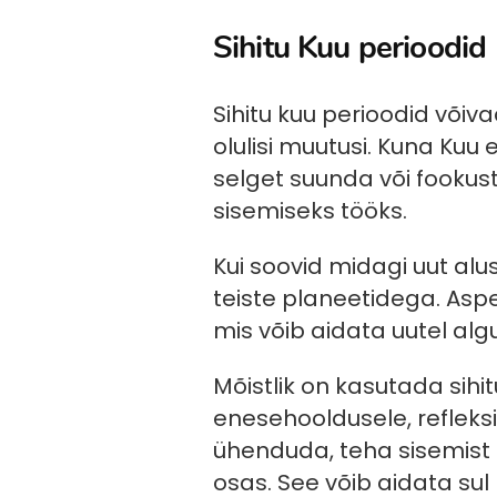
Sihitu Kuu perioodid
Sihitu kuu perioodid võiva
olulisi muutusi. Kuna Kuu e
selget suunda või fookus
sisemiseks tööks.
Kui soovid midagi uut alu
teiste planeetidega. Asp
mis võib aidata uutel al
Mõistlik on kasutada sihi
enesehooldusele, refleksi
ühenduda, teha sisemist 
osas. See võib aidata sul