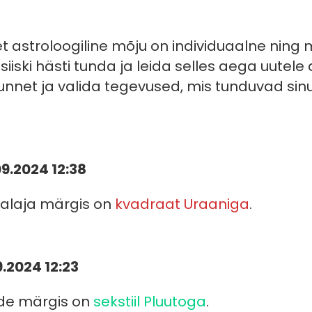
, et astroloogiline mõju on individuaalne nin
 siiski hästi tunda ja leida selles aega uutel
unnet ja valida tegevused, mis tunduvad sin
09.2024 12:38
alaja märgis on
kvadraat Uraaniga
.
9.2024 12:23
ade märgis on
sekstiil Pluutoga
.