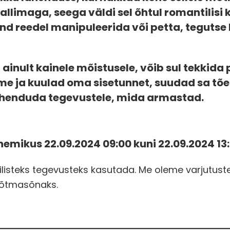
llimaga, seega väldi sel õhtul romantilisi 
ind reedel manipuleerida või petta, tegutse ki
ainult kainele mõistusele, võib sul tekkida 
e ja kuulad oma sisetunnet, suudad sa tõe
ühenduda tegevustele, mida armastad.
mikus 22.09.2024 09:00 kuni 22.09.2024 13:
ilisteks tegevusteks kasutada. Me oleme varjutuste
 võtmasõnaks.