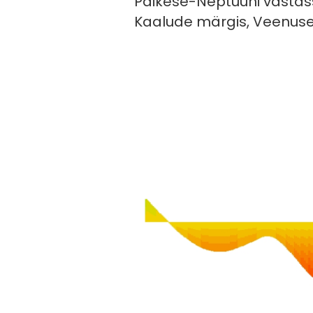
Päikese-Neptuuni vastasse
Kaalude märgis, Veenuse