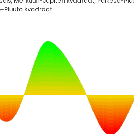
is, Merkuuri-Jupiteri kvadraat, Päikese-Pluu
-Pluuto kvadraat.