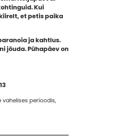
kohtinguid. Kui
irelt, et petis paika
paranoia ja kahtlus.
ni jõuda. Pühapäev on
13
 vahelises perioodis,