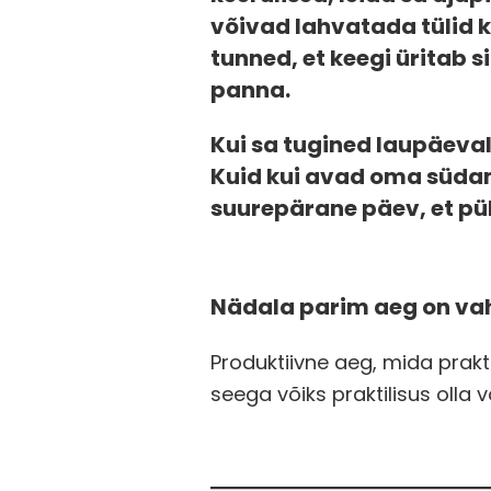
võivad lahvatada tülid ka
tunned, et keegi üritab s
panna.
Kui sa tugined laupäeval 
Kuid kui avad oma südam
suurepärane päev, et p
Nädala parim aeg on vahe
Produktiivne aeg, mida prakt
seega võiks praktilisus olla