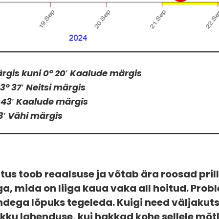
märgis kuni 0° 20′ Kaalude märgis
3° 37′ Neitsi märgis
9° 43′ Kaalude märgis
28′ Vähi märgis
s toob reaalsuse ja võtab ära roosad prill
ga, mida on liiga kaua vaka all hoitud. Pro
endega lõpuks tegeleda. Kuigi need väljaku
pikku lahenduse, kui hakkad kohe sellele mõ