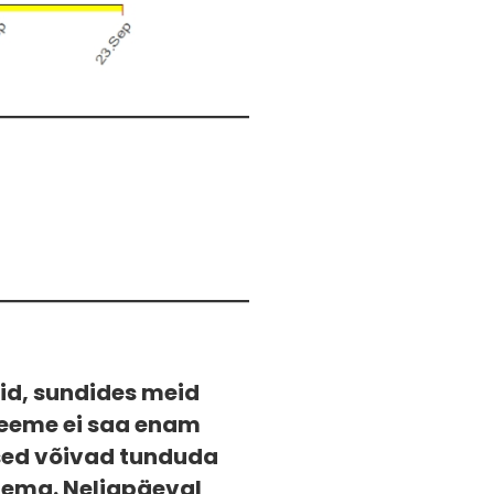
id, sundides meid
bleeme ei saa enam
tsed võivad tunduda
tlema. Neljapäeval