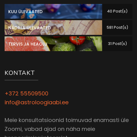
40 Post(s)
KUU ÜLEVAATED
581 Post(s)
NÄDALA ÜLEVAATED
31 Post(s)
TERVIS JA HEAOLU
KONTAKT
+372 55509500
info@astroloogiaabi.ee
Meie konsultatsioonid toimuvad enamasti üle
Zoomi, vabad ajad on näha meie