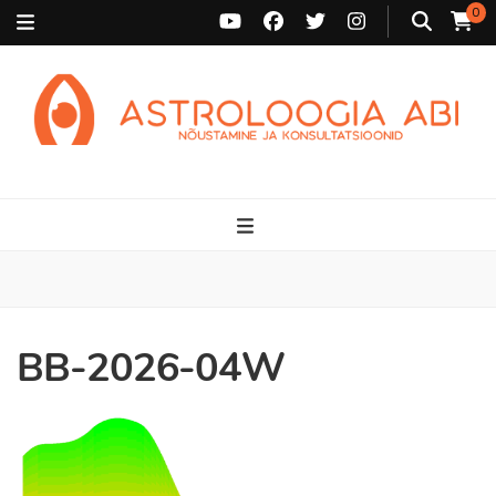
0
Astroloogia Abi
Broneeri astroloogiline konsultatsioon Karini juurde. Sünnikaardi
tõlgendused, aasta ülevaated, sünniaja täpsustamine ja
personaalne nõustamine.
BB-2026-04W